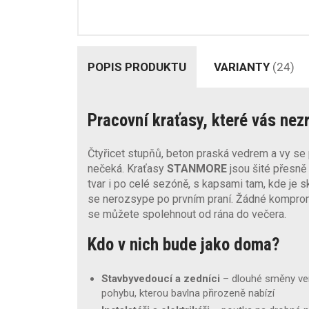
POPIS PRODUKTU
VARIANTY
(24)
Pracovní kraťasy, které vás nezr
Čtyřicet stupňů, beton praská vedrem a vy se
nečeká. Kraťasy
STANMORE
jsou šité přesně 
tvar i po celé sezóně, s kapsami tam, kde je s
se nerozsype po prvním praní. Žádné kompromi
se můžete spolehnout od rána do večera.
Kdo v nich bude jako doma?
Stavbyvedoucí a zedníci
– dlouhé směny ven
pohybu, kterou bavlna přirozeně nabízí