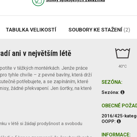
TABULKA VELIKOSTÍ
SOUBORY KE STAŽENÍ
(2)
adí ani v největším létě
40°C
 potíte v těžkých montérkách. Jenže práce
pro tyhle chvíle – z pevné bavlny, která drží
kutečně potřebujete, a se zapínáním, které
SEZÓNA:
sy, žádné překvapení. Jen šortky, na které
Sezóna:
OBECNÉ POŽA
2016/425-kateg
OOPP:
ku v létě si žádají prodyšnost a svobodu
INFORMACE: