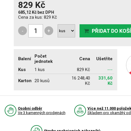
829 Kč
685,12 Kč
bez DPH
Cena za kus:
829 Kč
-
+
PŘIDAT DO KOŠ
Počet
Balení
Cena
Ušetříte
jednotek
Kus
1 kus
829 Kč
---
16 248,40
331,60
Karton
20 kusů
Kč
Kč
Osobní odběr
Více než 11.000 polože
Ve 3 kamenných prodejnách
Skladem pro okamžitý od
Stovky spokojených zákazníků