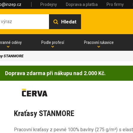
fo@inzep.cz
Prodejny
Doprava a platba
Pro firmy
Hledat
hranné oděvy
Podle profesí
Pracovní rukavice
asy STANMORE
Doprava zdarma při nákupu nad 2.000 Kč.
Kraťasy STANMORE
Pracovní kraťasy z pevné 100% bavlny (275 g/m²) s elas