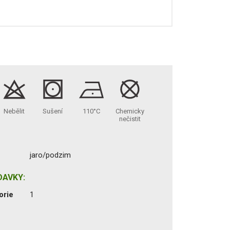
Nebělit
Sušení
110°C
Chemicky
nečistit
jaro/podzim
DAVKY:
orie
1