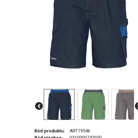
Kód produktu:
ART19546
Kód výrobce:
0310000742050