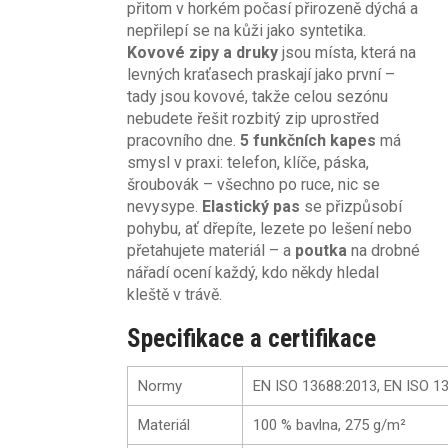
přitom v horkém počasí přirozeně dýchá a
nepřilepí se na kůži jako syntetika.
Kovové zipy a druky
jsou místa, která na
levných kraťasech praskají jako první –
tady jsou kovové, takže celou sezónu
nebudete řešit rozbitý zip uprostřed
pracovního dne.
5 funkčních kapes
má
smysl v praxi: telefon, klíče, páska,
šroubovák – všechno po ruce, nic se
nevysype.
Elastický pas
se přizpůsobí
pohybu, ať dřepíte, lezete po lešení nebo
přetahujete materiál – a
poutka
na drobné
nářadí ocení každý, kdo někdy hledal
kleště v trávě.
Specifikace a certifikace
Normy
EN ISO 13688:2013, EN ISO 1
Materiál
100 % bavlna, 275 g/m²