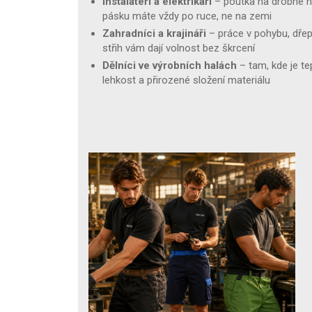
Instalatéři a elektrikáři
– poutka na drobné n
pásku máte vždy po ruce, ne na zemi
Zahradníci a krajináři
– práce v pohybu, dřepo
střih vám dají volnost bez škrcení
Dělníci ve výrobních halách
– tam, kde je t
lehkost a přirozené složení materiálu