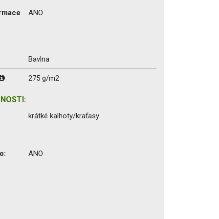
ormace
ANO
Bavlna
275 g/m2
NOSTI:
krátké kalhoty/kraťasy
o:
ANO