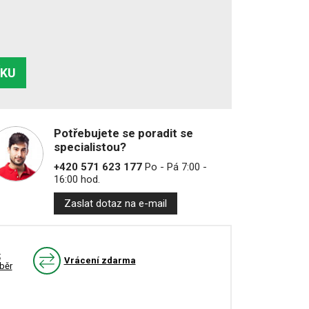
ÍKU
Potřebujete se poradit se
specialistou?
+420 571 623 177
Po - Pá 7:00 -
16:00 hod.
Zaslat dotaz na e-mail
k
Vrácení zdarma
běr