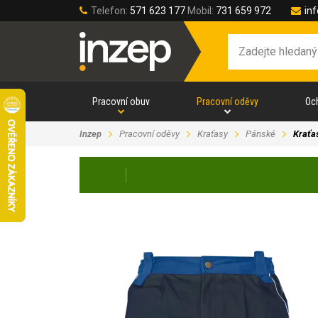
Telefon:
571 623 177
Mobil:
731 659 972
in
Pracovní obuv
Pracovní oděvy
Oc
Inzep
Pracovní oděvy
Kraťasy
Pánské
Krať