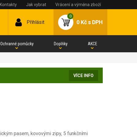
Kontakty
Jak vybrat
Vrácení a výměna zboží
0
0 Kč
s DPH
Přihlásit
Ochranné pomůcky
Doplňky
AKCE
VÍCE INFO
tickým pasem, kovovými zipy, 5 funkčními