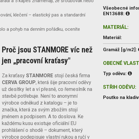
ářadí a 5 kapes znamenají, že šroubovák nebo
Všeobecné inf
EN13688:
vání, klečení – elastický pas a standardní
MATERIÁL:
eplo a pohyb na denním pořádku, oceníte
Materiál:
Proč jsou STANMORE víc než
Gramáž [g/m2]:
jen „pracovní kraťasy"
OBECNÉ VLAST
Typ oděvu:
Za kraťasy
STANMORE
stojí česká firma
CERVA GROUP
, která šije pracovní oděvy
STŘIH ODĚVU:
už desítky let a ví přesně, co řemeslník na
stavbě potřebuje. Není to anonymní
Poutko na kladiv
výrobce odněkud z katalogu – je to
značka, která za svým zbožím stojí
jménem a podpisem. A to doslova. Ke
každému kusu existuje oficiální EU
prohlášení o shodě – dokument, který
výrobce podepisuje vlastní rukou a ručí v