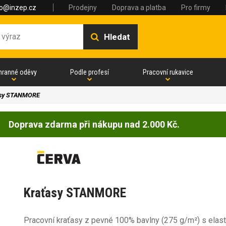
fo@inzep.cz
Prodejny
Doprava a platba
Pro firmy
Hledat
hranné oděvy
Podle profesí
Pracovní rukavice
asy STANMORE
Doprava zdarma při nákupu nad 2.000 Kč.
Kraťasy STANMORE
Pracovní kraťasy z pevné 100% bavlny (275 g/m²) s elas