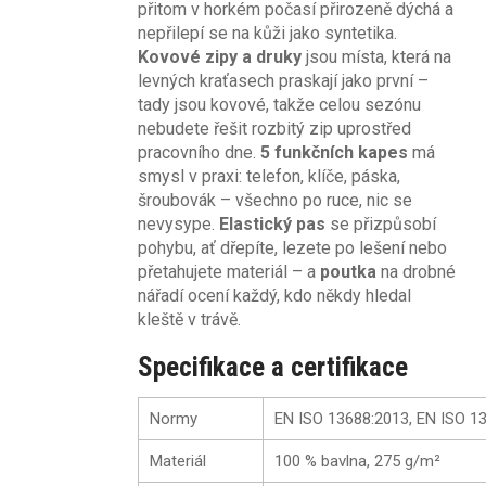
přitom v horkém počasí přirozeně dýchá a
nepřilepí se na kůži jako syntetika.
Kovové zipy a druky
jsou místa, která na
levných kraťasech praskají jako první –
tady jsou kovové, takže celou sezónu
nebudete řešit rozbitý zip uprostřed
pracovního dne.
5 funkčních kapes
má
smysl v praxi: telefon, klíče, páska,
šroubovák – všechno po ruce, nic se
nevysype.
Elastický pas
se přizpůsobí
pohybu, ať dřepíte, lezete po lešení nebo
přetahujete materiál – a
poutka
na drobné
nářadí ocení každý, kdo někdy hledal
kleště v trávě.
Specifikace a certifikace
Normy
EN ISO 13688:2013, EN ISO 1
Materiál
100 % bavlna, 275 g/m²