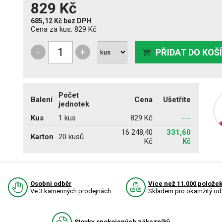
829 Kč
685,12 Kč
bez DPH
Cena za kus:
829 Kč
-
+
PŘIDAT DO KOŠ
Počet
Balení
Cena
Ušetříte
jednotek
Kus
1 kus
829 Kč
---
16 248,40
331,60
Karton
20 kusů
Kč
Kč
Osobní odběr
Více než 11.000 polože
Ve 3 kamenných prodejnách
Skladem pro okamžitý od
Stovky spokojených zákazníků