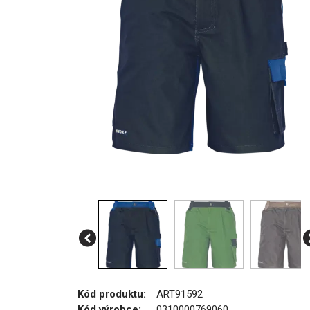
Kód produktu:
ART91592
Kód výrobce:
0310000769060