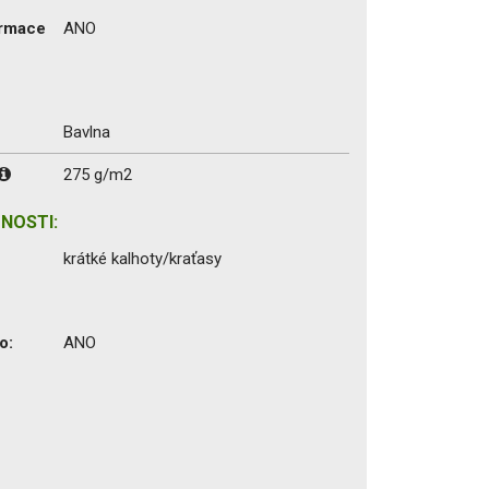
ormace
ANO
Bavlna
275 g/m2
NOSTI:
krátké kalhoty/kraťasy
o:
ANO