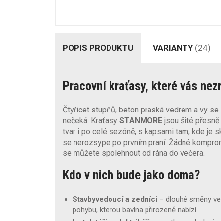
POPIS PRODUKTU
VARIANTY
(24)
Pracovní kraťasy, které vás nezr
Čtyřicet stupňů, beton praská vedrem a vy se
nečeká. Kraťasy
STANMORE
jsou šité přesně 
tvar i po celé sezóně, s kapsami tam, kde je s
se nerozsype po prvním praní. Žádné kompromi
se můžete spolehnout od rána do večera.
Kdo v nich bude jako doma?
Stavbyvedoucí a zedníci
– dlouhé směny ven
pohybu, kterou bavlna přirozeně nabízí