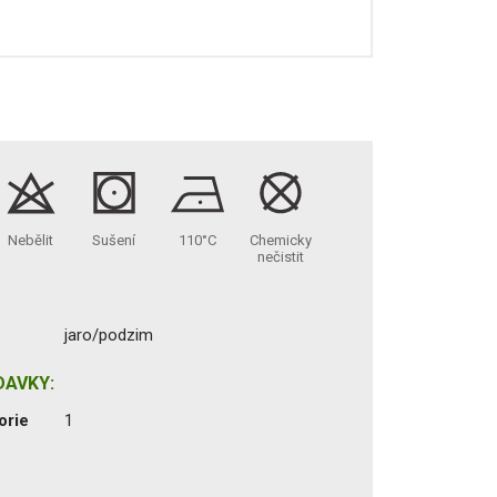
Nebělit
Sušení
110°C
Chemicky
nečistit
jaro/podzim
DAVKY:
orie
1