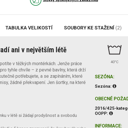
TABULKA VELIKOSTÍ
SOUBORY KE STAŽENÍ
(2)
adí ani v největším létě
40°C
 potíte v těžkých montérkách. Jenže práce
pro tyhle chvíle – z pevné bavlny, která drží
kutečně potřebujete, a se zapínáním, které
SEZÓNA:
sy, žádné překvapení. Jen šortky, na které
Sezóna:
OBECNÉ POŽA
2016/425-kateg
OOPP:
ku v létě si žádají prodyšnost a svobodu
INFORMACE: