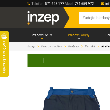
Telefon:
571 623 177
Mobil:
731 659 972
in
Pracovní obuv
Pracovní oděvy
Oc
Inzep
Pracovní oděvy
Kraťasy
Pánské
Krať