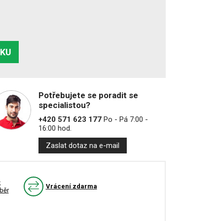
ÍKU
Potřebujete se poradit se
specialistou?
+420 571 623 177
Po - Pá 7:00 -
16:00 hod.
Zaslat dotaz na e-mail
k
Vrácení zdarma
běr