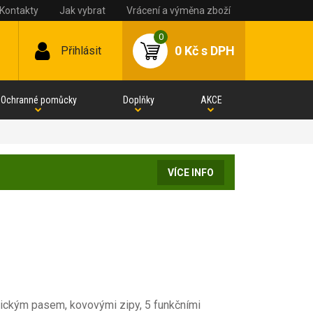
Kontakty
Jak vybrat
Vrácení a výměna zboží
0
0 Kč
s DPH
Přihlásit
Ochranné pomůcky
Doplňky
AKCE
VÍCE INFO
tickým pasem, kovovými zipy, 5 funkčními