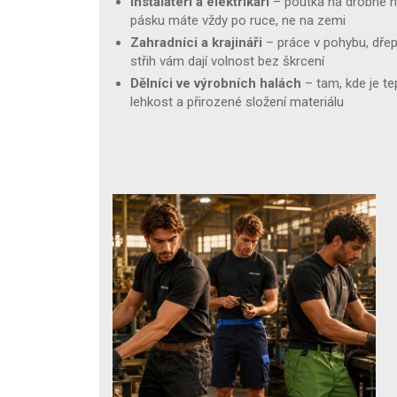
Instalatéři a elektrikáři
– poutka na drobné n
pásku máte vždy po ruce, ne na zemi
Zahradníci a krajináři
– práce v pohybu, dřepo
střih vám dají volnost bez škrcení
Dělníci ve výrobních halách
– tam, kde je t
lehkost a přirozené složení materiálu