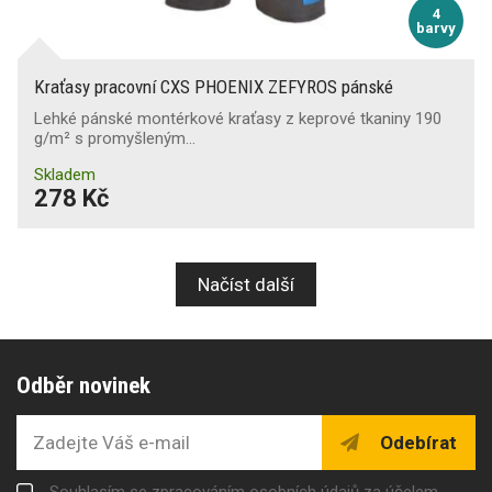
4
barvy
Kraťasy pracovní CXS PHOENIX ZEFYROS pánské
Lehké pánské montérkové kraťasy z keprové tkaniny 190
g/m² s promyšleným…
Skladem
278 Kč
Načíst další
Odběr novinek
Odebírat
Souhlasím se zpracováním osobních údajů za účelem