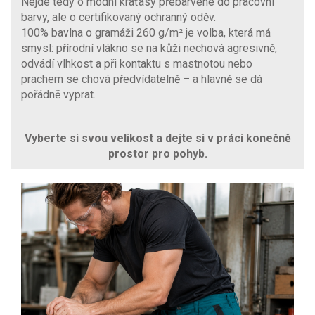
Nejde tedy o módní kraťasy přebarvené do pracovní
barvy, ale o certifikovaný ochranný oděv.
100% bavlna o gramáži 260 g/m² je volba, která má
smysl: přírodní vlákno se na kůži nechová agresivně,
odvádí vlhkost a při kontaktu s mastnotou nebo
prachem se chová předvídatelně – a hlavně se dá
pořádně vyprat.
Vyberte si svou velikost
a dejte si v práci konečně
prostor pro pohyb.