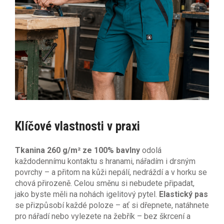
Klíčové vlastnosti v praxi
Tkanina 260 g/m² ze 100% bavlny
odolá
každodennímu kontaktu s hranami, nářadím i drsným
povrchy – a přitom na kůži nepálí, nedráždí a v horku se
chová přirozeně. Celou směnu si nebudete připadat,
jako byste měli na nohách igelitový pytel.
Elastický pas
se přizpůsobí každé poloze – ať si dřepnete, natáhnete
pro nářadí nebo vylezete na žebřík – bez škrcení a