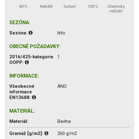
40°C
Nebělit
Sušení
150°C
Chemicky
nečistit
SEZÓNA:
Sezóna:
léto
OBECNÉ POŽADAVKY:
2016/425-kategorie
1
OOPP:
INFORMACE:
Všeobecné
ANO
informace
EN13688:
MATERIÁL:
Materiál:
Bavlna
Gramáž [g/m2]:
260 g/m2