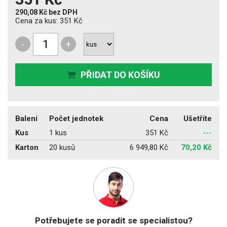
290,08 Kč
bez DPH
Cena za kus:
351 Kč
-
+
PŘIDAT DO KOŠÍKU
Balení
Počet jednotek
Cena
Ušetříte
Kus
1 kus
351 Kč
---
Karton
20 kusů
6 949,80 Kč
70,20 Kč
Potřebujete se poradit se specialistou?