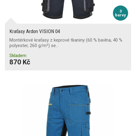
3
barvy
Kraťasy Ardon VISION 04
Montérkové kraťasy z keprové tkaniny (60 % bavlna, 40 %
polyester, 260 g/m²) se…
Skladem
870 Kč