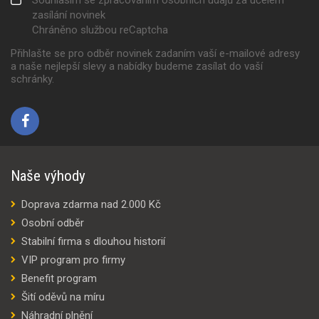
zasílání novinek
Chráněno službou reCaptcha
Přihlašte se pro odběr novinek zadaním vaší e-mailové adresy
a naše nejlepší slevy a nabídky budeme zasílat do vaší
schránky.
Naše výhody
Doprava zdarma nad 2.000 Kč
Osobní odběr
Stabilní firma s dlouhou historií
VIP program pro firmy
Benefit program
Šití oděvů na míru
Náhradní plnění