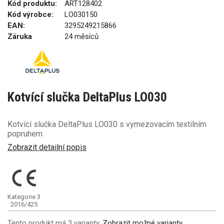
Kód produktu:
ART128402
Kód výrobce:
LO030150
EAN:
3295249215866
Záruka
24 měsíců
Kotvící slučka DeltaPlus LO030
Kotvící slučka DeltaPlus LO030 s vymezovacím textilním
popruhem
Zobrazit detailní popis
Kategorie 3
2016/425
Tento produkt má 3 varianty.
Zobrazit možné varianty