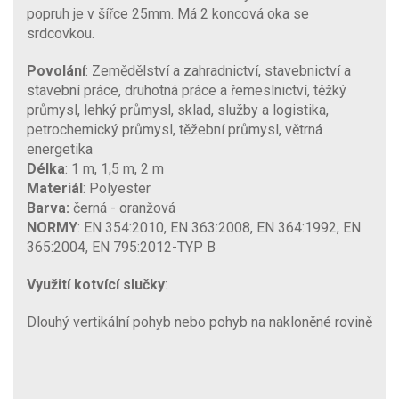
popruh je v šířce 25mm. Má 2 koncová oka se
srdcovkou.
Povolání
: Zemědělství a zahradnictví, stavebnictví a
stavební práce, druhotná práce a řemeslnictví, těžký
průmysl, lehký průmysl, sklad, služby a logistika,
petrochemický průmysl, těžební průmysl, větrná
energetika
Délka
: 1 m, 1,5 m, 2 m
Materiál
: Polyester
Barva:
černá - oranžová
NORMY
: EN 354:2010, EN 363:2008, EN 364:1992, EN
365:2004, EN 795:2012-TYP B
Využití kotvící slučky
:
Dlouhý vertikální pohyb nebo pohyb na nakloněné rovině