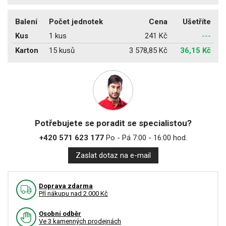
Balení
Počet jednotek
Cena
Ušetříte
Kus
1 kus
241 Kč
---
Karton
15 kusů
3 578,85 Kč
36,15 Kč
Potřebujete se poradit se specialistou?
+420 571 623 177
Po - Pá 7:00 - 16:00 hod.
Zaslat dotaz na e-mail
Doprava zdarma
Pří nákupu nad 2.000 Kč
Osobní odběr
Ve 3 kamenných prodejnách