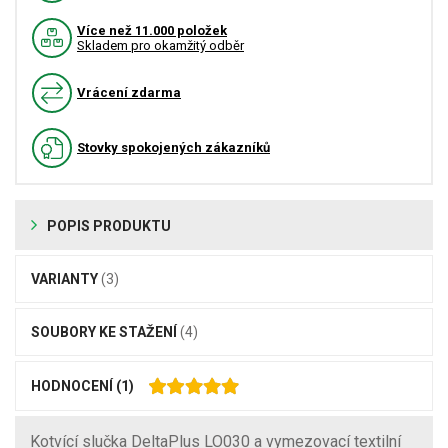
Více než 11.000 položek
Skladem pro okamžitý odběr
Vrácení zdarma
Stovky spokojených zákazníků
POPIS PRODUKTU
VARIANTY
(3)
SOUBORY KE STAŽENÍ
(4)
HODNOCENÍ
(1)
Kotvící slučka DeltaPlus LO030 a vymezovací textilní