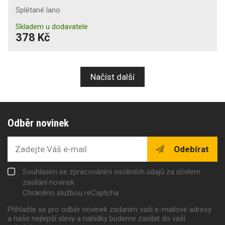
Splétané lano
Skladem u dodavatele
378 Kč
Načíst další
Odběr novinek
Odebírat
Souhlasím se zpracováním osobních údajů za účelem
zasílání novinek
Chráněno službou reCaptcha
Přihlašte se pro odběr novinek zadaním vaší e-mailové adresy
a naše nejlepší slevy a nabídky budeme zasílat do vaší