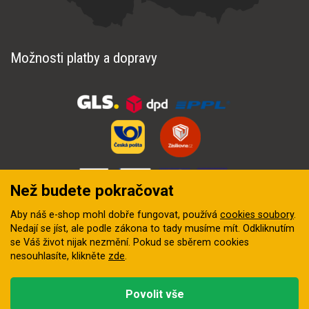
Možnosti platby a dopravy
Než budete pokračovat
Aby náš e-shop mohl dobře fungovat, používá
cookies soubory
.
Nedají se jíst, ale podle zákona to tady musíme mít. Odkliknutím
se Váš život nijak nezmění. Pokud se sběrem cookies
nesouhlasíte, klikněte
zde
.
© 2018–2026 INZEP CENTRUM, s.r.o. Všechna práva vyhrazena
Povolit vše
Vytvořila
digitální agentura FEO