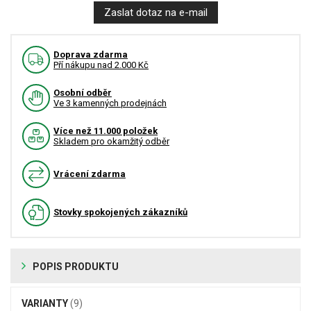
Zaslat dotaz na e-mail
Doprava zdarma
Pří nákupu nad 2.000 Kč
Osobní odběr
Ve 3 kamenných prodejnách
Více než 11.000 položek
Skladem pro okamžitý odběr
Vrácení zdarma
Stovky spokojených zákazníků
POPIS PRODUKTU
VARIANTY
(9)