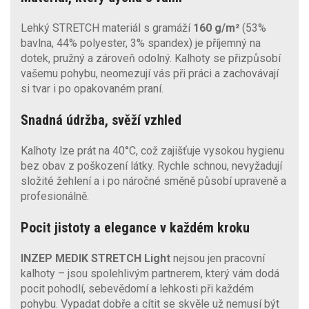
Lehký STRETCH materiál s gramáží
160 g/m²
(53%
bavlna, 44% polyester, 3% spandex) je příjemný na
dotek, pružný a zároveň odolný. Kalhoty se přizpůsobí
vašemu pohybu, neomezují vás při práci a zachovávají
si tvar i po opakovaném praní.
Snadná údržba, svěží vzhled
Kalhoty lze prát na 40°C, což zajišťuje vysokou hygienu
bez obav z poškození látky. Rychle schnou, nevyžadují
složité žehlení a i po náročné směně působí upraveně a
profesionálně.
Pocit jistoty a elegance v každém kroku
INZEP MEDIK STRETCH Light
nejsou jen pracovní
kalhoty – jsou spolehlivým partnerem, který vám dodá
pocit pohodlí, sebevědomí a lehkosti při každém
pohybu. Vypadat dobře a cítit se skvěle už nemusí být