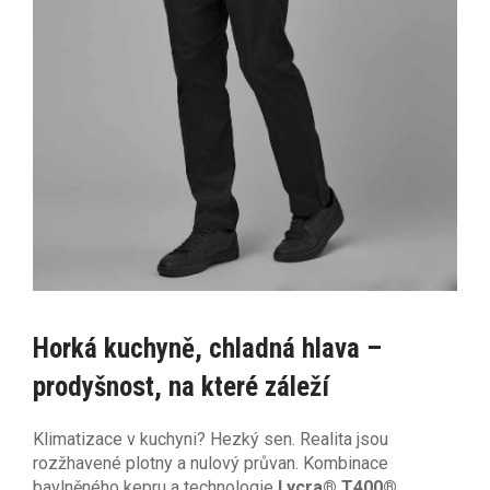
Horká kuchyně, chladná hlava –
prodyšnost, na které záleží
Klimatizace v kuchyni? Hezký sen. Realita jsou
rozžhavené plotny a nulový průvan. Kombinace
bavlněného kepru a technologie
Lycra® T400®