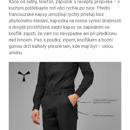
Klíče od šatny, telefon, zápisník s recepty, propiska – v
kuchyni potřebujete mít věci rychle po ruce. Přední
francouzské kapsy umožňují rychlý přístup bez
zbytečného hledání, kapsička na mince vyřeší drobnosti
a dvojitě prostřižené zadní kapsy se zapínáním na
knoflík zajistí, že vám nic nevypadne ani při předklonu
nad hrncem. Pas s poutky, zipem, knoflíkem a boční
gumou drží kalhoty přesně tam, kde mají být – celou
směnu.