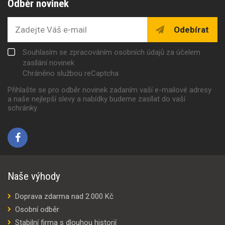
Odběr novinek
Odebírat
Souhlasím se zpracováním osobních údajů za účelem
zasílání novinek
Chráněno službou reCaptcha
Přihlašte se pro odběr novinek zadaním vaší e-mailové adresy
a naše nejlepší slevy a nabídky budeme zasílat do vaší
schránky.
Naše výhody
Doprava zdarma nad 2.000 Kč
Osobní odběr
Stabilní firma s dlouhou historií