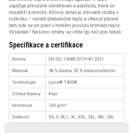
zajišťuje přirozené odvětrávání a elasticitu, která se
nezadrží a nesvírá. Klíčový detail je síťovaná vložka v
rozkroku – odvádí přebytečné teplo a vlhkost přesně
tam, kde se při práci v horkém provozu hromadí nejvíc.
Výsledek? Na konci směny se cítíte líp, než jste čekali.
Specifikace a certifikace
Norma
EN ISO 13688:2013+A1:2021
Materiál
58 % bavlna, 42 % elastomultiester
Technologie
Lycra® T400®
Vzhled tkaniny
Kepr
Hmotnost
160 g/m²
Velikosti
XS, S, M, L, XL, XXL, 3XL, 4XL, 5XL