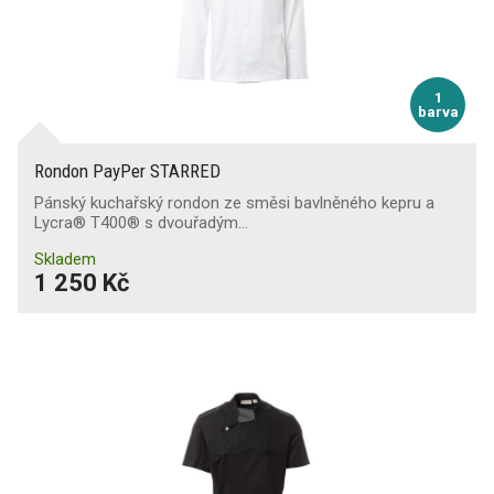
1
barva
Rondon PayPer STARRED
Pánský kuchařský rondon ze směsi bavlněného kepru a
Lycra® T400® s dvouřadým…
Skladem
1 250 Kč