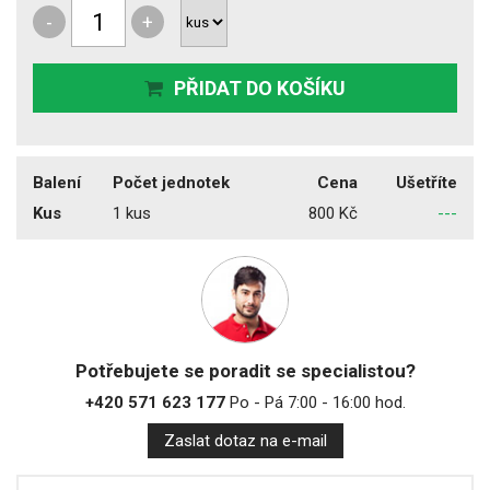
-
+
PŘIDAT DO KOŠÍKU
Balení
Počet jednotek
Cena
Ušetříte
Kus
1 kus
800 Kč
---
Potřebujete se poradit se specialistou?
+420 571 623 177
Po - Pá 7:00 - 16:00 hod.
Zaslat dotaz na e-mail