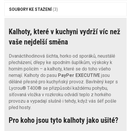
SOUBORY KE STAŽENÍ
(3)
Kalhoty, které v kuchyni vydrží víc než
vaše nejdelší směna
Dvanáctihodinová šichta, horko od sporáků, neustálé
přecházení, dřepy ke spodním šuplíkům, výskoky k
horním policím – a kalhoty, které se do toho všeho
nemají. Kalhoty do pasu
PayPer EXECUTIVE
jsou
děláné přesně pro kuchyňský provoz. Bavlněný kepr s
Lycrou® T400® se přizpůsobí každému pohybu,
síťovaná vložka v rozkroku odvádí teplo z horkého
provozu a vypadají slušně i tehdy, když vás šéf pošle
před hosty.
Pro koho jsou tyto kalhoty jako ušité?