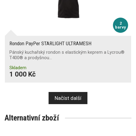
2
barvy
Rondon PayPer STARLIGHT ULTRAMESH
Pánský kuchařský rondon s elastickým keprem a Lycrou®
T400® a prodyšnou…
Skladem
1 000 Kč
Načíst další
Alternativní zboží