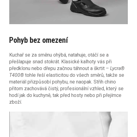
Pohyb bez omezení
Kuchař se za směnu ohýbá, natahuje, otáčí se a
přešlapuje snad stokrát. Klasické kalhoty vás při
předklonu nebo dřepu začnou táhnout a škrtit –
Lycra®
T400®
tohle řeší elasticitou do všech směrů, takže se
materiál přizpůsobí pohybu, ne naopak. Střih chino
přitom zachovává čistý, profesionální vzhled, který se
hodí jak do kuchyně, tak před hosty nebo při přejímce
zboží.