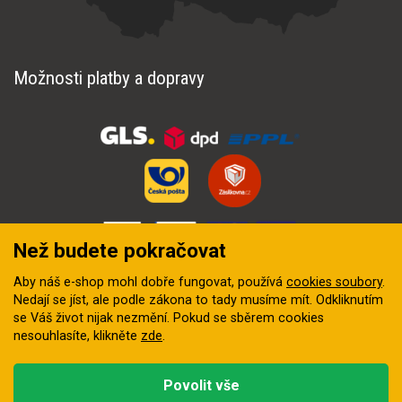
Možnosti platby a dopravy
Než budete pokračovat
Aby náš e-shop mohl dobře fungovat, používá
cookies soubory
.
Nedají se jíst, ale podle zákona to tady musíme mít. Odkliknutím
se Váš život nijak nezmění. Pokud se sběrem cookies
nesouhlasíte, klikněte
zde
.
© 2018–2026 INZEP CENTRUM, s.r.o. Všechna práva vyhrazena
Povolit vše
Vytvořila
digitální agentura FEO