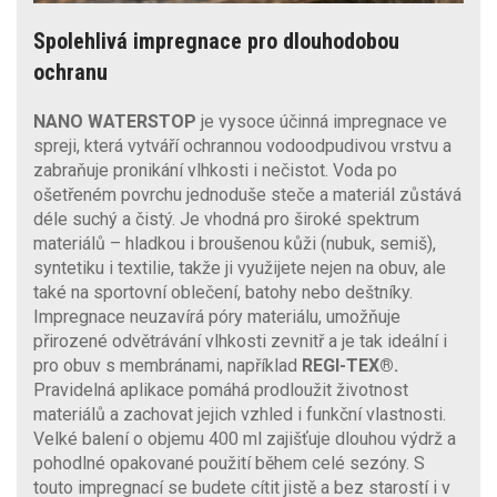
Spolehlivá impregnace pro dlouhodobou
ochranu
NANO WATERSTOP
je vysoce účinná impregnace ve
spreji, která vytváří ochrannou vodoodpudivou vrstvu a
zabraňuje pronikání vlhkosti i nečistot. Voda po
ošetřeném povrchu jednoduše steče a materiál zůstává
déle suchý a čistý. Je vhodná pro široké spektrum
materiálů – hladkou i broušenou kůži (nubuk, semiš),
syntetiku i textilie, takže ji využijete nejen na obuv, ale
také na sportovní oblečení, batohy nebo deštníky.
Impregnace neuzavírá póry materiálu, umožňuje
přirozené odvětrávání vlhkosti zevnitř a je tak ideální i
pro obuv s membránami, například
REGI-TEX®.
Pravidelná aplikace pomáhá prodloužit životnost
materiálů a zachovat jejich vzhled i funkční vlastnosti.
Velké balení o objemu 400 ml zajišťuje dlouhou výdrž a
pohodlné opakované použití během celé sezóny. S
touto impregnací se budete cítit jistě a bez starostí i v