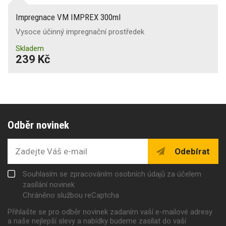
Impregnace VM IMPREX 300ml
Vysoce účinný impregnační prostředek
Skladem
239 Kč
Odběr novinek
Odebírat
Souhlasím se zpracováním osobních údajů za účelem
zasílání novinek
Chráněno službou reCaptcha
Přihlašte se pro odběr novinek zadaním vaší e-mailové adresy
a naše nejlepší slevy a nabídky budeme zasílat do vaší