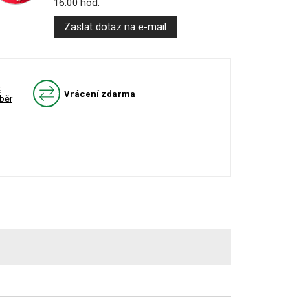
16:00 hod.
Zaslat dotaz na e-mail
k
Vrácení zdarma
běr