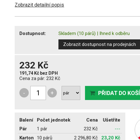
Zobrazit detailní popis
Dostupnost:
Skladem
(10 párů)
|
Ihned k odběru
Zobrazit dostupnost na prodejnách
232 Kč
191,74 Kč
bez DPH
Cena za pár:
232 Kč
-
+
PŘIDAT DO KOŠ
Balení
Počet jednotek
Cena
Ušetříte
Pár
1 pár
232 Kč
---
Karton
10 párů
2 296,80 Kč
23,20 Kč