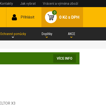
Kontakty
Jak vybrat
Vrácení a výměna zboží
0
0 Kč
s DPH
Přihlásit
Ochranné pomůcky
Doplňky
AKCE
VÍCE INFO
PELTOR X3