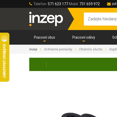
Telefon:
571 623 177
Mobil:
731 659 972
in
Pracovní obuv
Pracovní oděvy
Oc
Inzep
Ochranné pomůcky
Chrániče sluchu
Dopl