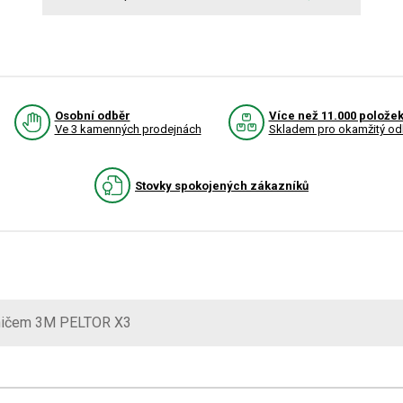
Osobní odběr
Více než 11.000 polože
Ve 3 kamenných prodejnách
Skladem pro okamžitý od
Stovky spokojených zákazníků
ráničem 3M PELTOR X3