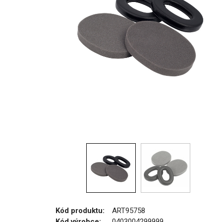
Kód produktu:
ART95758
Kód výrobce:
0403004299999