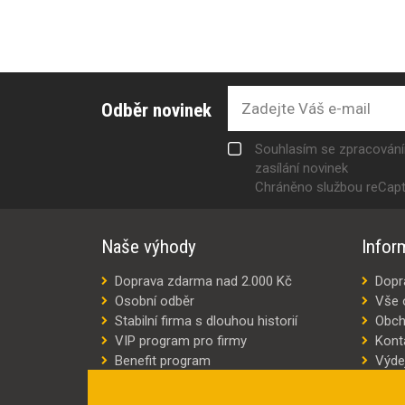
Odběr novinek
Souhlasím se zpracován
zasílání novinek
Chráněno službou reCap
Naše výhody
Infor
Doprava zdarma nad 2.000 Kč
Dopr
Osobní odběr
Vše 
Stabilní firma s dlouhou historií
Obch
VIP program pro firmy
Kont
Benefit program
Výde
Šití oděvů na míru
Výro
Náhradní plnění
Jak v