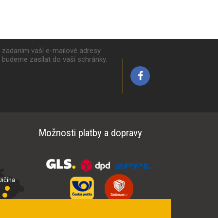
k zadaním vaší e-mailové adresy
y budeme zasílat do vaší schránky.
Možnosti platby a dopravy
ičína
íčí