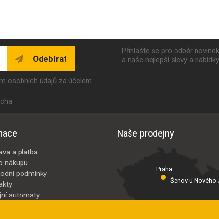
Přihlašte se pro odběr novine
Odebírat
a naše nejlepší slevy a nabídk
ím osobních údajů za účelem
tcha
mace
Naše prodejny
ava a platba
o nákupu
Praha
odní podmínky
Šenov u Nového J
akty
jní automaty
Valašské Meziř
bci
ybrat