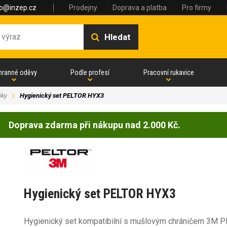
fo@inzep.cz
Prodejny
Doprava a platba
Pro firmy
Hledat
hranné oděvy
Podle profesí
Pracovní rukavice
ňky
Hygienický set PELTOR HYX3
Doprava zdarma při nákupu nad 2.000 Kč.
Hygienický set PELTOR HYX3
Hygienický set kompatibilní s mušlovým chráničem 3M 