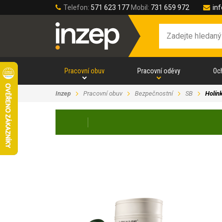
Telefon:
571 623 177
Mobil:
731 659 972
in
Pracovní obuv
Pracovní oděvy
Oc
Inzep
Pracovní obuv
Bezpečnostní
SB
Holín