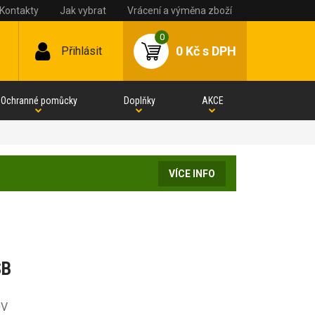
Kontakty
Jak vybrat
Vrácení a výměna zboží
0
0 Kč
s DPH
Přihlásit
Ochranné pomůcky
Doplňky
AKCE
VÍCE INFO
SB
0V