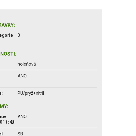
DAVKY:
egorie
3
NOSTI:
holeňová
ANO
e:
PU/pryž+nitril
MY:
buv
ANO
2011:
ol
SB