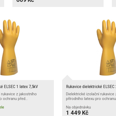
ké ELSEC 1 latex 7,5kV
Rukavice dielektrické ELSEC 
í rukavice z jakostního
Dielektrické izolační rukavice
ro ochranu před…
přírodního latexu pro ochran
ele
Na objednávku
1 449 Kč