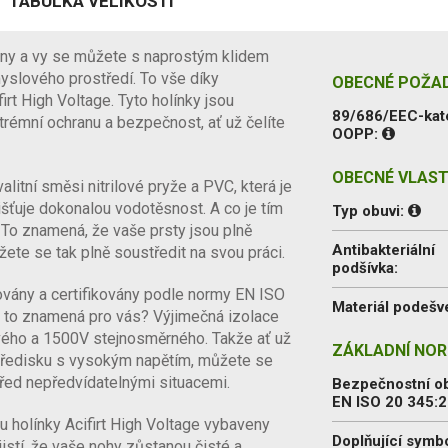
TABULKA VELIKOSTÍ
ěny a vy se můžete s naprostým klidem
yslového prostředí. To vše díky
OBECNÉ POŽA
irt High Voltage. Tyto holínky jsou
89/686/EEC-kat
rémní ochranu a bezpečnost, ať už čelíte
OOPP:
OBECNÉ VLAST
alitní směsi nitrilové pryže a PVC, která je
išťuje dokonalou vodotěsnost. A co je tím
Typ obuvi:
 To znamená, že vaše prsty jsou plně
Antibakteriální
te se tak plně soustředit na svou práci.
podšívka:
ovány a certifikovány podle normy EN ISO
Materiál podešv
 to znamená pro vás? Výjimečná izolace
vého a 1500V stejnosměrného. Takže ať už
ZÁKLADNÍ NOR
středisku s vysokým napětím, můžete se
před nepředvídatelnými situacemi.
Bezpečnostní o
EN ISO 20 345:
 holínky Acifirt High Voltage vybaveny
Doplňující symb
jistí, že vaše nohy zůstanou čisté a