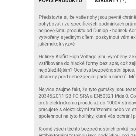
POPIS PRODUKTU
VARIANTY
(7)
Představte si, že vaše nohy jsou pevně chrán
pohybovat i ve specifických podmínkách prům
nejnovějšímu produktu od Dunlop - holínek Acif
vytvořeny s jediným cílem: poskytnout vám ext
jakémukoli výzvě.
Holínky Acifirt High Voltage jsou vyrobeny z kv
vstřikována do hladké formy bez spár, což zaj
nejdůležitějším? Ocelová bezpečnostní špice.
chráněny před nebezpečím pádů a nárazů. Může
Nejvíce zaujme fakt, že tyto gumáky jsou test
20345:2011 SB FO SRA a EN50321 třída 0. Co
proti elektrickému proudu až do 1000V střída
pracujete s elektrickými zařízeními nebo ve 
spolehnout na tyto holínky, které vás ochrání 
Kromě všech těchto bezpečnostních prvků jsou
antibakteriální tkaninou jako podšívkou, což za