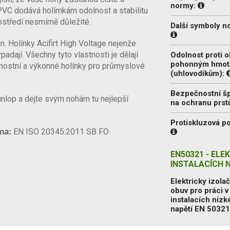
normy:
PVC dodává holímkám odolnost a stabilitu
středí nesmírně důležité.
Další symboly n
. Holínky Acifirt High Voltage nejenže
padají. Všechny tyto vlastnosti je dělají
Odolnost proti o
pohonným hmo
nostní a výkonné holínky pro průmyslové
(uhlovodíkům):
Bezpečnostní š
unlop a dejte svým nohám tu nejlepší
na ochranu prst
Protiskluzová p
EN ISO 20345:2011 SB FO
ma:
EN50321 - ELE
INSTALACÍCH 
Elektricky izolač
obuv pro práci v
instalacích níz
napětí EN 5032