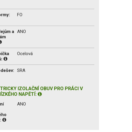
ormy:
FO
lejům a
ANO
tám
pička
Ocelová
ů:
odešev:
SRA
KTRICKY IZOLAČNÍ OBUV PRO PRÁCI V
NÍZKÉHO NAPĚTÍ:
ní
ANO
kého
1: