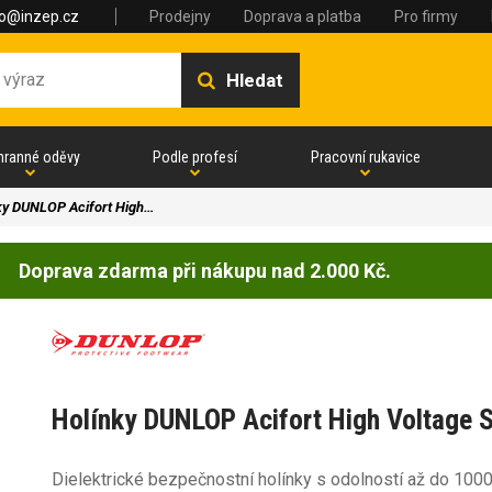
fo@inzep.cz
Prodejny
Doprava a platba
Pro firmy
Hledat
hranné oděvy
Podle profesí
Pracovní rukavice
ky DUNLOP Acifort High…
Doprava zdarma při nákupu nad 2.000 Kč.
Holínky DUNLOP Acifort High Voltage 
Dielektrické bezpečnostní holínky s odolností až do 100