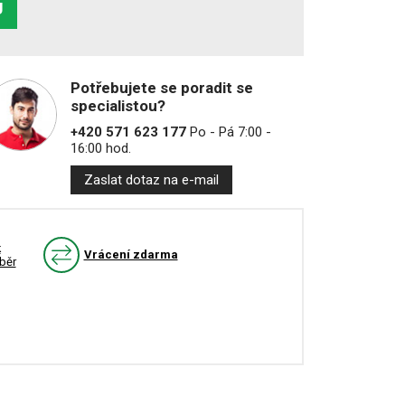
U
Potřebujete se poradit se
specialistou?
+420 571 623 177
Po - Pá 7:00 -
16:00 hod.
Zaslat dotaz na e-mail
k
Vrácení zdarma
běr