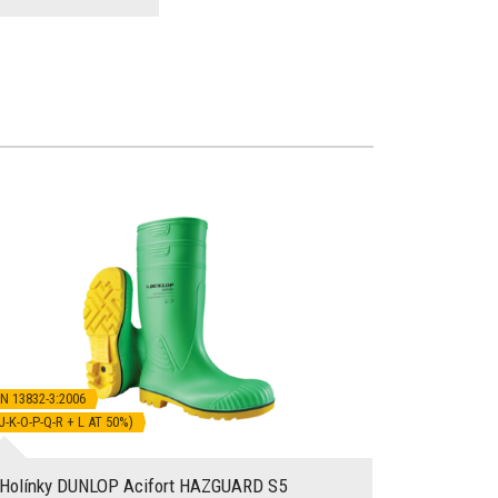
N 13832-3:2006
J-K-O-P-Q-R + L AT 50%)
Holínky DUNLOP Acifort HAZGUARD S5