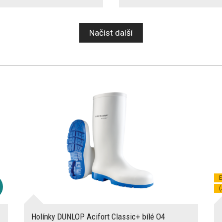
Načíst další
E
(
Holínky DUNLOP Acifort Classic+ bílé O4