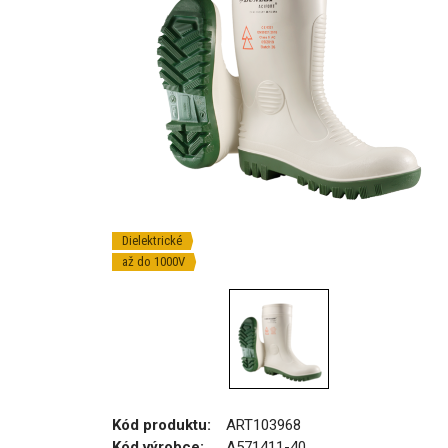
Dielektrické
až do 1000V
Kód produktu:
ART103968
Kód výrobce:
A571411-40