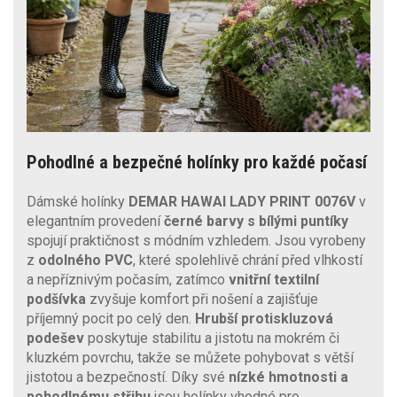
Pohodlné a bezpečné holínky pro každé počasí
Dámské holínky
DEMAR HAWAI LADY PRINT 0076V
v
elegantním provedení
černé barvy s bílými puntíky
spojují praktičnost s módním vzhledem. Jsou vyrobeny
z
odolného PVC
, které spolehlivě chrání před vlhkostí
a nepříznivým počasím, zatímco
vnitřní textilní
podšívka
zvyšuje komfort při nošení a zajišťuje
příjemný pocit po celý den.
Hrubší protiskluzová
podešev
poskytuje stabilitu a jistotu na mokrém či
kluzkém povrchu, takže se můžete pohybovat s větší
jistotou a bezpečností. Díky své
nízké hmotnosti a
pohodlnému střihu
jsou holínky vhodné pro