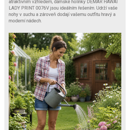
atraktivním vzhledem, dámské holínky DEMAR HAWAI
LADY PRINT 0076V jsou ideálním řešením. Udrží vaše
nohy v suchu a zároveň dodají vašemu outfitu hravý a
moderní nádech.