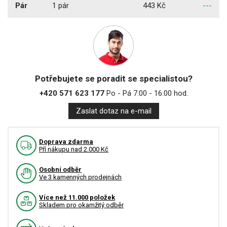
Pár
1 pár
443 Kč
---
Potřebujete se poradit se specialistou?
+420 571 623 177
Po - Pá 7:00 - 16:00 hod.
Zaslat dotaz na e-mail
Doprava zdarma
Pří nákupu nad 2.000 Kč
Osobní odběr
Ve 3 kamenných prodejnách
Více než 11.000 položek
Skladem pro okamžitý odběr