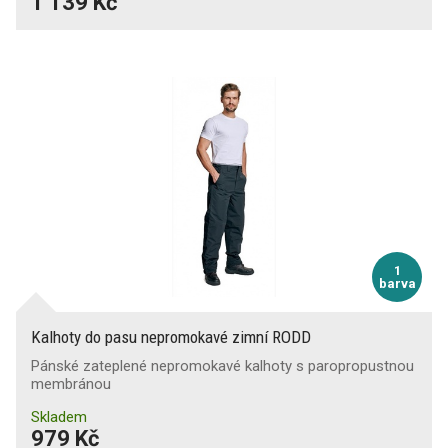
1 139 Kč
1
barva
Kalhoty do pasu nepromokavé zimní RODD
Pánské zateplené nepromokavé kalhoty s paropropustnou
membránou
Skladem
979 Kč