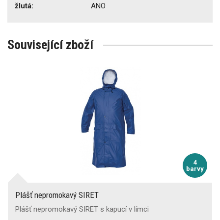
žlutá:
ANO
Související zboží
4
barvy
Plášť nepromokavý SIRET
Plášť nepromokavý SIRET s kapucí v límci