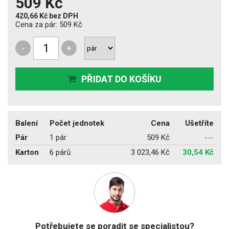
509 Kč
420,66 Kč
bez DPH
Cena za pár:
509 Kč
-
+
PŘIDAT DO KOŠÍKU
Balení
Počet jednotek
Cena
Ušetříte
Pár
1 pár
509 Kč
---
Karton
6 párů
3 023,46 Kč
30,54 Kč
Potřebujete se poradit se specialistou?