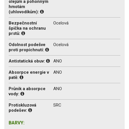
olejům a pohonným
hmotám
(uhlovodíkům):
Bezpečnostní
Ocelová
špička na ochranu
prstů:
Odolnost podešve
Ocelová
proti propíchnutí:
Antistatická obuv:
ANO
Absorpce energie v
ANO
patě:
Průnik a absorpce
ANO
vody:
Protiskluzová
SRC
podešev:
BARVY: