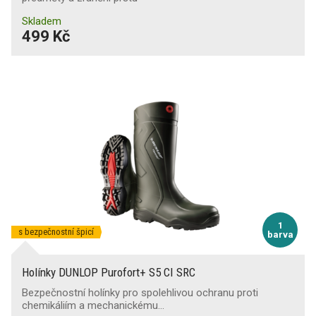
Skladem
499 Kč
1
s bezpečnostní špicí
barva
Holínky DUNLOP Purofort+ S5 CI SRC
Bezpečnostní holínky pro spolehlivou ochranu proti
chemikáliím a mechanickému…