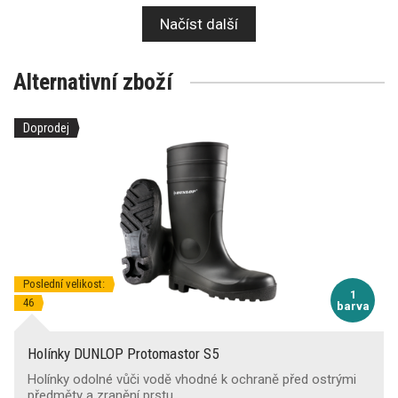
Načíst další
Alternativní zboží
Doprodej
Poslední velikost:
1
46
barva
Holínky DUNLOP Protomastor S5
Holínky odolné vůči vodě vhodné k ochraně před ostrými
předměty a zranění prstu