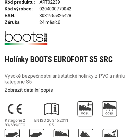
Kód produktu:
ART02239
Kód výrobce:
0204000770042
EAN:
8031955326428
Záruka
24 měsíců
Holínky BOOTS EUROFORT S5 SRC
Vysoké bezpečnostní antistatické holínky z PVC a nitrilu
kategorie S5
Zobrazit detailní popis
Kategorie 2
EN ISO 20 345:2011
89/686/EEC
S5