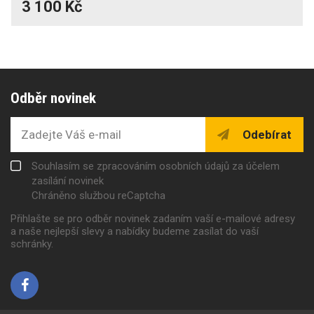
3 100 Kč
Odběr novinek
Odebírat
Souhlasím se zpracováním osobních údajů za účelem
zasílání novinek
Chráněno službou reCaptcha
Přihlašte se pro odběr novinek zadaním vaší e-mailové adresy
a naše nejlepší slevy a nabídky budeme zasílat do vaší
schránky.