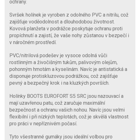
ochrany.
Svršek holínek je vyroben z odolného PVC a nitrilu, což
zajišťuje voděodolnost a dlouhodobou životnost.
Kovová planžeta v podrážce poskytuje ochranu proti
propíchnutí a zajistí, že vaše nohy zůstanou v bezpečí i
v náročném prostředí.
PVC/nitrilová podešev je vysoce odolná vůči
rostlinným a živočišným tukům, palivovým olejům,
pohonným hmotám a kyselinám. Navíc je antistatická a
disponuje protiskluzovou podrážkou, což zajišťuje
pevný a bezpečný krok i na kluzkých površích.
Holínky BOOTS EUROFORT S5 SRC jsou nazouvací a
mají uzavřenou patu, což zaručuje maximální
bezpečnost a ochranu vašich nohou. Navíc jsou velmi
flexibilní i při nízkých teplotách, což je skvělá vlastnost
pro práci v nepříznivém počasí.
Tyto všestranné gumáky jsou ideální volbou pro