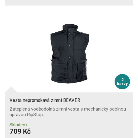
2
barvy
Vesta nepromokavá zimní BEAVER
Zateplená voděodolná zimní vesta s mechanicky odolnou
úpravou RipStop,…
Skladem
709 Kč