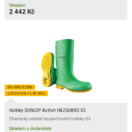
Skladem
2 442 Kč
EN 13832-3:2006
(J-K-O-P-Q-R + L AT 50%)
Holínky DUNLOP Acifort HAZGUARD S5
Chemicky odolné bezpečnostní holínky S5
Skladem u dodavatele