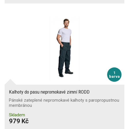
1
barva
Kalhoty do pasu nepromokavé zimní RODD
Pánské zateplené nepromokavé kalhoty s paropropustnou
membránou
Skladem
979 Kč