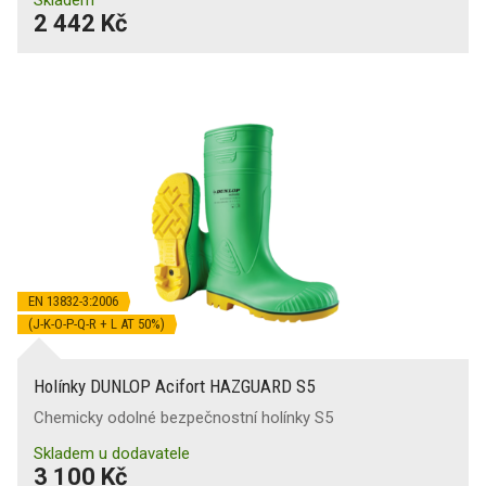
2 442 Kč
EN 13832-3:2006
(J-K-O-P-Q-R + L AT 50%)
Holínky DUNLOP Acifort HAZGUARD S5
Chemicky odolné bezpečnostní holínky S5
Skladem u dodavatele
3 100 Kč