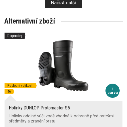
Načíst další
Alternativní zboží
Doprodej
Poslední velikost:
1
46
barva
Holínky DUNLOP Protomastor S5
Holínky odolné vůči vodě vhodné k ochraně před ostrými
předměty a zranění prstu