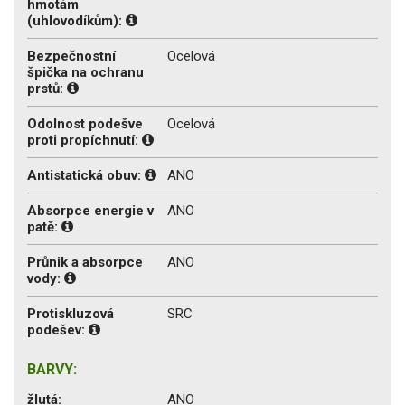
hmotám
(uhlovodíkům):
Bezpečnostní
Ocelová
špička na ochranu
prstů:
Odolnost podešve
Ocelová
proti propíchnutí:
Antistatická obuv:
ANO
Absorpce energie v
ANO
patě:
Průnik a absorpce
ANO
vody:
Protiskluzová
SRC
podešev:
BARVY:
žlutá:
ANO