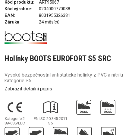
Kód produktu:
ART95067
Kód výrobce:
0204000770038
EAN:
8031955326381
Záruka
24 měsíců
Holínky BOOTS EUROFORT S5 SRC
Vysoké bezpečnostní antistatické holínky z PVC a nitrilu
kategorie S5
Zobrazit detailní popis
Kategorie 2
EN ISO 20 345:2011
89/686/EEC
S5