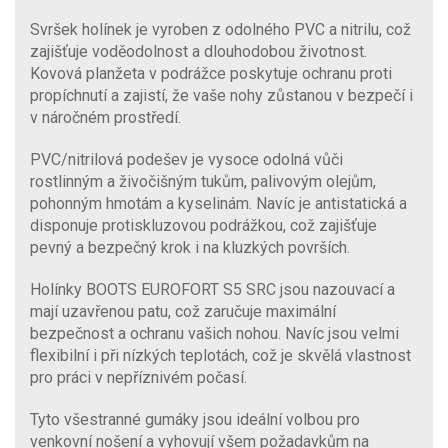
Svršek holínek je vyroben z odolného PVC a nitrilu, což
zajišťuje voděodolnost a dlouhodobou životnost.
Kovová planžeta v podrážce poskytuje ochranu proti
propíchnutí a zajistí, že vaše nohy zůstanou v bezpečí i
v náročném prostředí.
PVC/nitrilová podešev je vysoce odolná vůči
rostlinným a živočišným tukům, palivovým olejům,
pohonným hmotám a kyselinám. Navíc je antistatická a
disponuje protiskluzovou podrážkou, což zajišťuje
pevný a bezpečný krok i na kluzkých površích.
Holínky BOOTS EUROFORT S5 SRC jsou nazouvací a
mají uzavřenou patu, což zaručuje maximální
bezpečnost a ochranu vašich nohou. Navíc jsou velmi
flexibilní i při nízkých teplotách, což je skvělá vlastnost
pro práci v nepříznivém počasí.
Tyto všestranné gumáky jsou ideální volbou pro
venkovní nošení a vyhovují všem požadavkům na