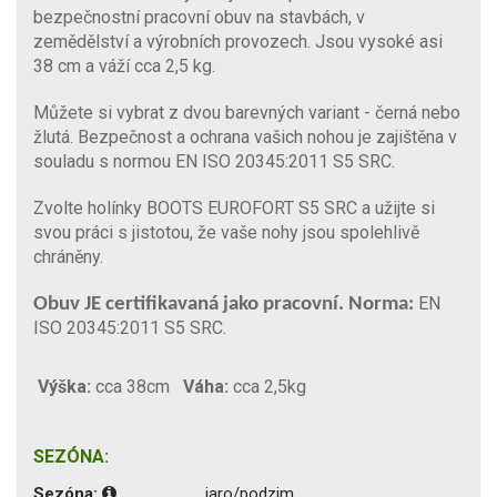
bezpečnostní pracovní obuv na stavbách, v
zemědělství a výrobních provozech. Jsou vysoké asi
38 cm a váží cca 2,5 kg.
Můžete si vybrat z dvou barevných variant - černá nebo
žlutá. Bezpečnost a ochrana vašich nohou je zajištěna v
souladu s normou EN ISO 20345:2011 S5 SRC.
Zvolte holínky BOOTS EUROFORT S5 SRC a užijte si
svou práci s jistotou, že vaše nohy jsou spolehlivě
chráněny.
EN
Obuv JE certifikavaná jako pracovní. Norma:
ISO 20345:2011 S5 SRC.
Výška:
cca 38cm
Váha:
cca 2,5kg
SEZÓNA:
Sezóna:
jaro/podzim