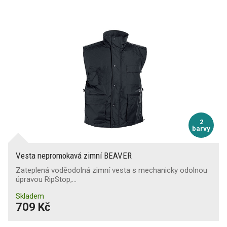
2
barvy
Vesta nepromokavá zimní BEAVER
Zateplená voděodolná zimní vesta s mechanicky odolnou
úpravou RipStop,…
Skladem
709 Kč