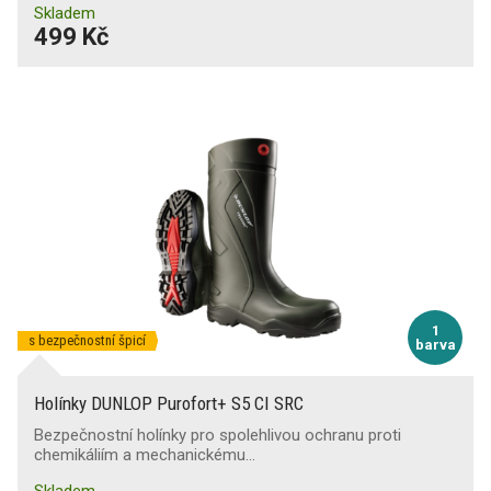
Skladem
499 Kč
1
s bezpečnostní špicí
barva
Holínky DUNLOP Purofort+ S5 CI SRC
Bezpečnostní holínky pro spolehlivou ochranu proti
chemikáliím a mechanickému…
Skladem