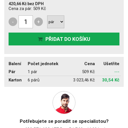
420,66 Kč
bez DPH
Cena za pár:
509 Kč
-
+
PŘIDAT DO KOŠÍKU
Balení
Počet jednotek
Cena
Ušetříte
Pár
1 pár
509 Kč
---
Karton
6 párů
3 023,46 Kč
30,54 Kč
Potřebujete se poradit se specialistou?