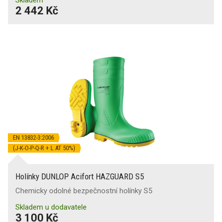
2 442 Kč
EN 13832-3:2006
(J-K-O-P-Q-R + L AT 50%)
Holínky DUNLOP Acifort HAZGUARD S5
Chemicky odolné bezpečnostní holínky S5
Skladem u dodavatele
3 100 Kč