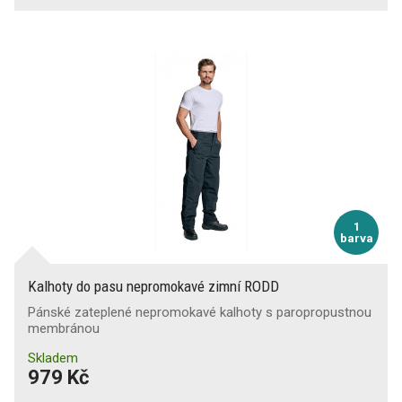
1
barva
Kalhoty do pasu nepromokavé zimní RODD
Pánské zateplené nepromokavé kalhoty s paropropustnou
membránou
Skladem
979 Kč