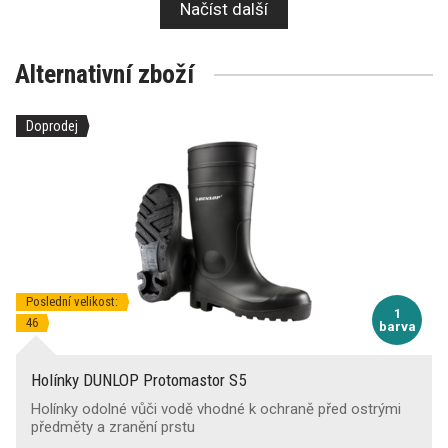
Načíst další
Alternativní zboží
Doprodej
Poslední velikost:
1
46
barva
Holínky DUNLOP Protomastor S5
Holínky odolné vůči vodě vhodné k ochraně před ostrými
předměty a zranění prstu