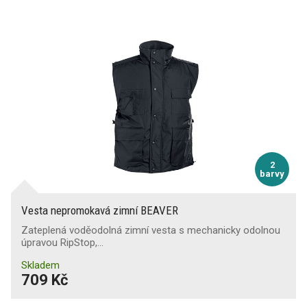
2
barvy
Vesta nepromokavá zimní BEAVER
Zateplená voděodolná zimní vesta s mechanicky odolnou
úpravou RipStop,…
Skladem
709 Kč