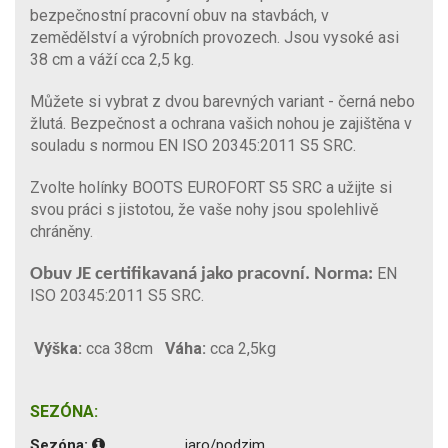
bezpečnostní pracovní obuv na stavbách, v
zemědělství a výrobních provozech. Jsou vysoké asi
38 cm a váží cca 2,5 kg.
Můžete si vybrat z dvou barevných variant - černá nebo
žlutá. Bezpečnost a ochrana vašich nohou je zajištěna v
souladu s normou EN ISO 20345:2011 S5 SRC.
Zvolte holínky BOOTS EUROFORT S5 SRC a užijte si
svou práci s jistotou, že vaše nohy jsou spolehlivě
chráněny.
EN
Obuv JE certifikavaná jako pracovní. Norma:
ISO 20345:2011 S5 SRC.
Výška:
cca 38cm
Váha:
cca 2,5kg
SEZÓNA:
Sezóna:
jaro/podzim