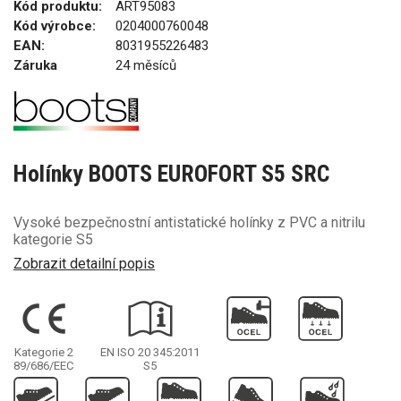
Kód produktu:
ART95083
Kód výrobce:
0204000760048
EAN:
8031955226483
Záruka
24 měsíců
Holínky BOOTS EUROFORT S5 SRC
Vysoké bezpečnostní antistatické holínky z PVC a nitrilu
kategorie S5
Zobrazit detailní popis
Kategorie 2
EN ISO 20 345:2011
89/686/EEC
S5