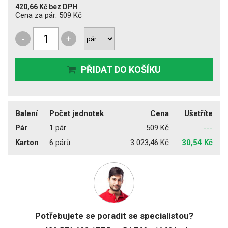
420,66 Kč
bez DPH
Cena za pár:
509 Kč
-
+
PŘIDAT DO KOŠÍKU
Balení
Počet jednotek
Cena
Ušetříte
Pár
1 pár
509 Kč
---
Karton
6 párů
3 023,46 Kč
30,54 Kč
Potřebujete se poradit se specialistou?