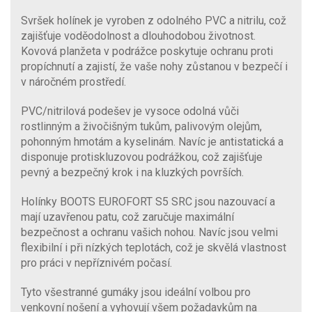
Svršek holínek je vyroben z odolného PVC a nitrilu, což
zajišťuje voděodolnost a dlouhodobou životnost.
Kovová planžeta v podrážce poskytuje ochranu proti
propíchnutí a zajistí, že vaše nohy zůstanou v bezpečí i
v náročném prostředí.
PVC/nitrilová podešev je vysoce odolná vůči
rostlinným a živočišným tukům, palivovým olejům,
pohonným hmotám a kyselinám. Navíc je antistatická a
disponuje protiskluzovou podrážkou, což zajišťuje
pevný a bezpečný krok i na kluzkých površích.
Holínky BOOTS EUROFORT S5 SRC jsou nazouvací a
mají uzavřenou patu, což zaručuje maximální
bezpečnost a ochranu vašich nohou. Navíc jsou velmi
flexibilní i při nízkých teplotách, což je skvělá vlastnost
pro práci v nepříznivém počasí.
Tyto všestranné gumáky jsou ideální volbou pro
venkovní nošení a vyhovují všem požadavkům na