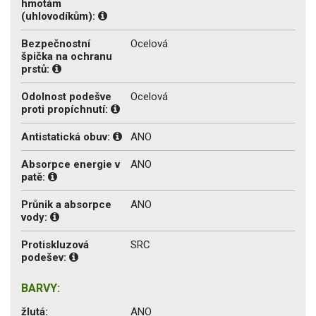
hmotám
(uhlovodíkům):
Bezpečnostní
Ocelová
špička na ochranu
prstů:
Odolnost podešve
Ocelová
proti propíchnutí:
Antistatická obuv:
ANO
Absorpce energie v
ANO
patě:
Průnik a absorpce
ANO
vody:
Protiskluzová
SRC
podešev:
BARVY:
žlutá:
ANO