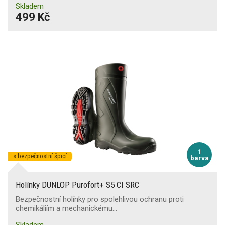
Skladem
499 Kč
1
s bezpečnostní špicí
barva
Holínky DUNLOP Purofort+ S5 CI SRC
Bezpečnostní holínky pro spolehlivou ochranu proti
chemikáliím a mechanickému…
Skladem