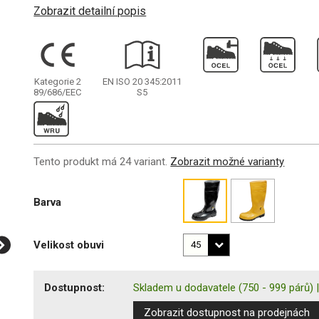
Zobrazit detailní popis
Kategorie 2
EN ISO 20 345:2011
89/686/EEC
S5
Tento produkt má 24 variant.
Zobrazit možné varianty
Barva
Velikost obuvi
Dostupnost:
Skladem u dodavatele
(750 - 999 párů)
Zobrazit dostupnost na prodejnách