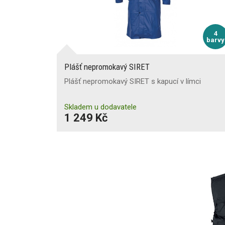
4
barvy
Plášť nepromokavý SIRET
Plášť nepromokavý SIRET s kapucí v límci
Skladem u dodavatele
1 249 Kč