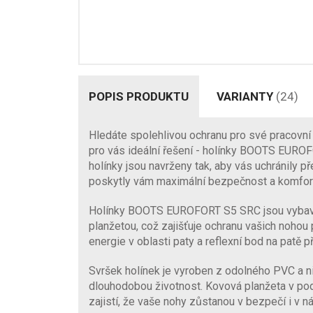
POPIS PRODUKTU
VARIANTY
(24)
Hledáte spolehlivou ochranu pro své pracovn
pro vás ideální řešení - holínky BOOTS EURO
holínky jsou navrženy tak, aby vás uchránily p
poskytly vám maximální bezpečnost a komfor
Holínky BOOTS EUROFORT S5 SRC jsou vybav
planžetou, což zajišťuje ochranu vašich noho
energie v oblasti paty a reflexní bod na patě p
Svršek holínek je vyroben z odolného PVC a nit
dlouhodobou životnost. Kovová planžeta v pod
zajistí, že vaše nohy zůstanou v bezpečí i v n