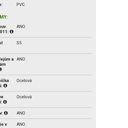
e:
PVC
MY:
buv
ANO
2011:
ol
S5
lejům a
ANO
tám
pička
Ocelová
ů:
ve
Ocelová
í:
v:
ANO
ie v
ANO