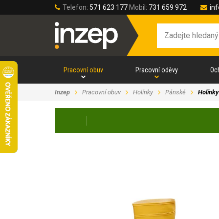
Telefon:
571 623 177
Mobil:
731 659 972
in
Pracovní obuv
Pracovní oděvy
Oc
Inzep
Pracovní obuv
Holínky
Pánské
Holínk