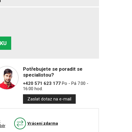
ÍKU
Potřebujete se poradit se
specialistou?
+420 571 623 177
Po - Pá 7:00 -
16:00 hod.
Zaslat dotaz na e-mail
k
Vrácení zdarma
běr