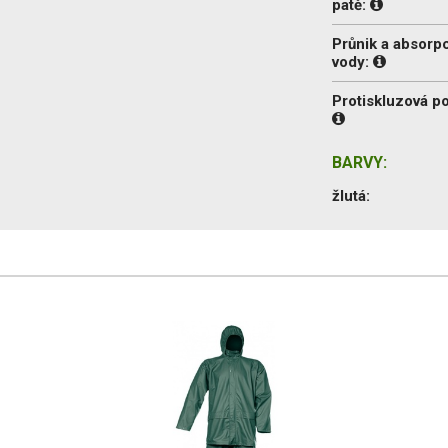
patě:
Průnik a absorp
vody:
Protiskluzová p
BARVY:
žlutá: