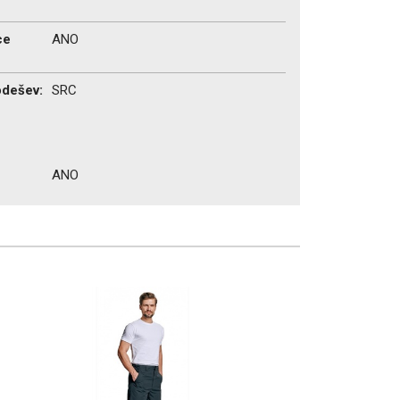
ce
ANO
odešev:
SRC
ANO