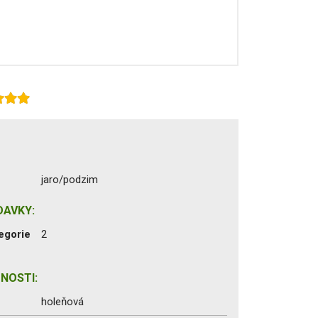
jaro/podzim
DAVKY:
egorie
2
NOSTI:
holeňová