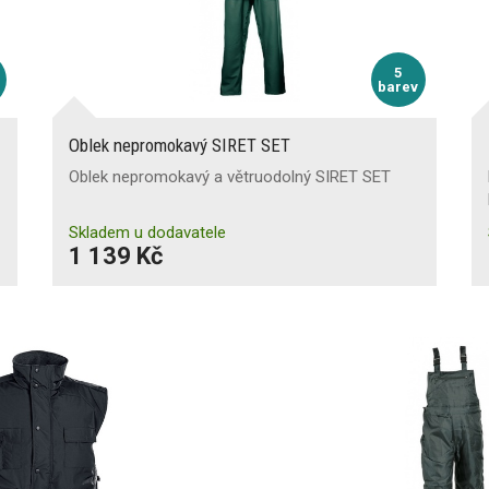
5
barev
Oblek nepromokavý SIRET SET
Oblek nepromokavý a větruodolný SIRET SET
Skladem u dodavatele
1 139 Kč