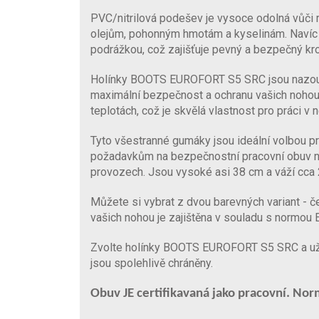
PVC/nitrilová podešev je vysoce odolná vůči 
olejům, pohonným hmotám a kyselinám. Navíc j
podrážkou, což zajišťuje pevný a bezpečný kro
Holínky BOOTS EUROFORT S5 SRC jsou nazouva
maximální bezpečnost a ochranu vašich nohou. N
teplotách, což je skvělá vlastnost pro práci v
Tyto všestranné gumáky jsou ideální volbou p
požadavkům na bezpečnostní pracovní obuv na
provozech. Jsou vysoké asi 38 cm a váží cca 
Můžete si vybrat z dvou barevných variant - č
vašich nohou je zajištěna v souladu s normo
Zvolte holínky BOOTS EUROFORT S5 SRC a užijt
jsou spolehlivě chráněny.
Obuv JE certifikavaná jako pracovní. Nor