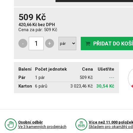
509 Kč
420,66 Kč
bez DPH
Cena za pár:
509 Kč
-
+
PŘIDAT DO KOŠ
Balení
Počet jednotek
Cena
Ušetříte
Pár
1 pár
509 Kč
---
Karton
6 párů
3 023,46 Kč
30,54 Kč
Osobní odběr
Více než 11.000 polože
Ve 3 kamenných prodejnách
Skladem pro okamžitý od