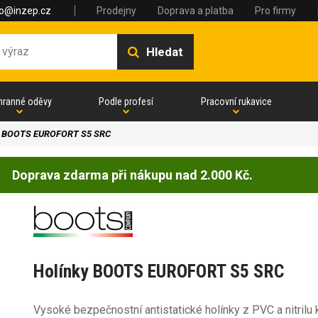
fo@inzep.cz
Prodejny
Doprava a platba
Pro firmy
Hledat
hranné oděvy
Podle profesí
Pracovní rukavice
y BOOTS EUROFORT S5 SRC
Doprava zdarma při nákupu nad 2.000 Kč.
Holínky BOOTS EUROFORT S5 SRC
Vysoké bezpečnostní antistatické holínky z PVC a nitrilu