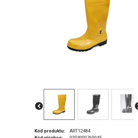
Kód produktu:
ART12484
Kód výrobce:
0204000760045