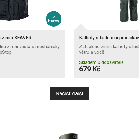
2
barvy
á zimní BEAVER
Kalhoty s laclem nepromoka
ná zimní vesta s mechanicky
Zateplené zimní kalhoty s lac
pStop,…
větru a vodě
Skladem u dodavatele
679 Kč
Načíst další