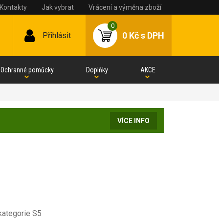
Kontakty
Jak vybrat
Vrácení a výměna zboží
0
0 Kč
s DPH
Přihlásit
Ochranné pomůcky
Doplňky
AKCE
VÍCE INFO
 kategorie S5