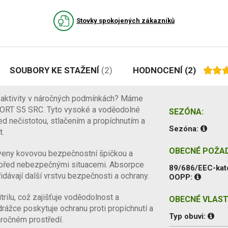
Stovky spokojených zákazníků
SOUBORY KE STAŽENÍ
(2)
HODNOCENÍ
(2)
í aktivity v náročných podmínkách? Máme
FORT S5 SRC. Tyto vysoké a voděodolné
SEZÓNA:
řed nečistotou, stlačením a propíchnutím a
Sezóna:
t.
OBECNÉ POŽA
eny kovovou bezpečnostní špičkou a
u před nebezpečnými situacemi. Absorpce
89/686/EEC-kat
řidávají další vrstvu bezpečnosti a ochrany.
OOPP:
rilu, což zajišťuje voděodolnost a
OBECNÉ VLAST
rážce poskytuje ochranu proti propíchnutí a
Typ obuvi:
áročném prostředí.