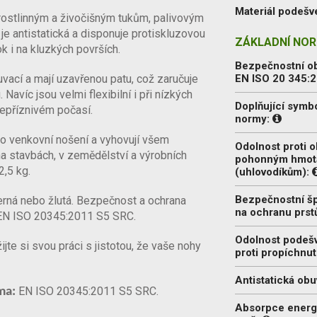
Materiál podešv
rostlinným a živočišným tukům, palivovým
e antistatická a disponuje protiskluzovou
ZÁKLADNÍ NOR
k i na kluzkých površích.
Bezpečnostní o
cí a mají uzavřenou patu, což zaručuje
EN ISO 20 345:
avíc jsou velmi flexibilní i při nízkých
Doplňující symb
 nepříznivém počasí.
normy:
ro venkovní nošení a vyhovují všem
Odolnost proti o
 stavbách, v zemědělství a výrobních
pohonným hmo
2,5 kg.
(uhlovodíkům):
Bezpečnostní š
erná nebo žlutá. Bezpečnost a ochrana
na ochranu prst
u EN ISO 20345:2011 S5 SRC.
Odolnost podeš
e si svou práci s jistotou, že vaše nohy
proti propíchnut
Antistatická obu
EN ISO 20345:2011 S5 SRC.
ma:
Absorpce energ