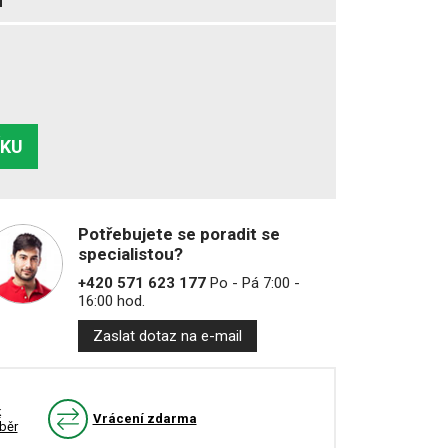
ÍKU
Potřebujete se poradit se
specialistou?
+420 571 623 177
Po - Pá 7:00 -
16:00 hod.
Zaslat dotaz na e-mail
k
Vrácení zdarma
běr