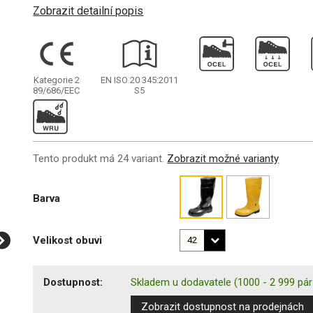
Zobrazit detailní popis
Kategorie 2
EN ISO 20 345:2011
89/686/EEC
S5
Tento produkt má 24 variant.
Zobrazit možné varianty
Barva
Velikost obuvi
Dostupnost:
Skladem u dodavatele
(1000 - 2 999 pár
Zobrazit dostupnost na prodejnách