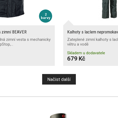
2
barvy
á zimní BEAVER
Kalhoty s laclem nepromoka
ná zimní vesta s mechanicky
Zateplené zimní kalhoty s lac
pStop,…
větru a vodě
Skladem u dodavatele
679 Kč
Načíst další