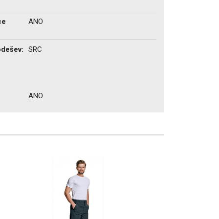
ce
ANO
odešev:
SRC
ANO