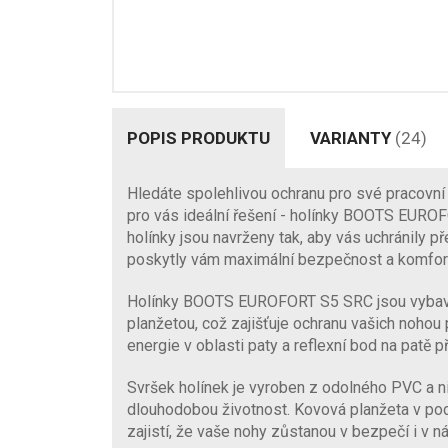
POPIS PRODUKTU
VARIANTY
(24)
Hledáte spolehlivou ochranu pro své pracovn
pro vás ideální řešení - holínky BOOTS EURO
holínky jsou navrženy tak, aby vás uchránily p
poskytly vám maximální bezpečnost a komfor
Holínky BOOTS EUROFORT S5 SRC jsou vybav
planžetou, což zajišťuje ochranu vašich noho
energie v oblasti paty a reflexní bod na patě p
Svršek holínek je vyroben z odolného PVC a nit
dlouhodobou životnost. Kovová planžeta v pod
zajistí, že vaše nohy zůstanou v bezpečí i v n