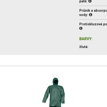
patě:
Průnik a absorp
vody:
Protiskluzová p
BARVY:
žlutá: