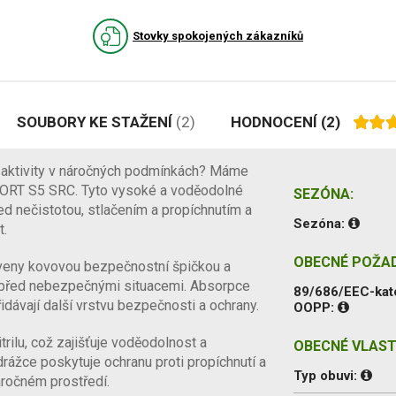
Stovky spokojených zákazníků
SOUBORY KE STAŽENÍ
(2)
HODNOCENÍ
(2)
í aktivity v náročných podmínkách? Máme
FORT S5 SRC. Tyto vysoké a voděodolné
SEZÓNA:
řed nečistotou, stlačením a propíchnutím a
Sezóna:
t.
OBECNÉ POŽA
eny kovovou bezpečnostní špičkou a
u před nebezpečnými situacemi. Absorpce
89/686/EEC-kat
řidávají další vrstvu bezpečnosti a ochrany.
OOPP:
rilu, což zajišťuje voděodolnost a
OBECNÉ VLAST
rážce poskytuje ochranu proti propíchnutí a
Typ obuvi:
áročném prostředí.