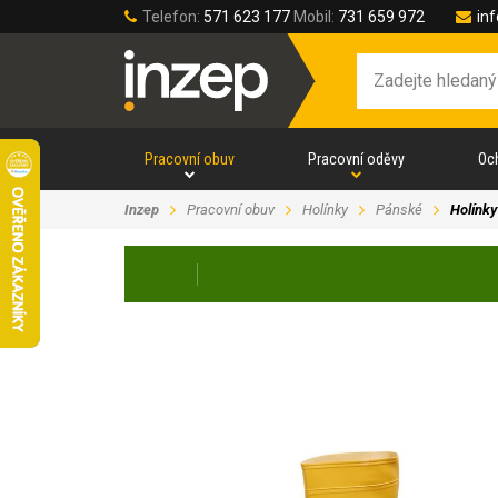
Telefon:
571 623 177
Mobil:
731 659 972
in
Pracovní obuv
Pracovní oděvy
Oc
Inzep
Pracovní obuv
Holínky
Pánské
Holínk