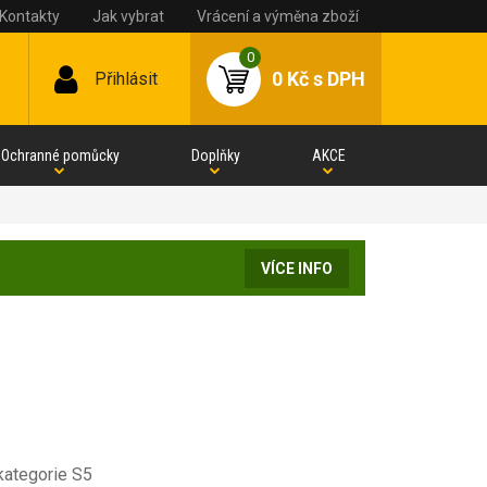
Kontakty
Jak vybrat
Vrácení a výměna zboží
0
0 Kč
s DPH
Přihlásit
Ochranné pomůcky
Doplňky
AKCE
VÍCE INFO
 kategorie S5