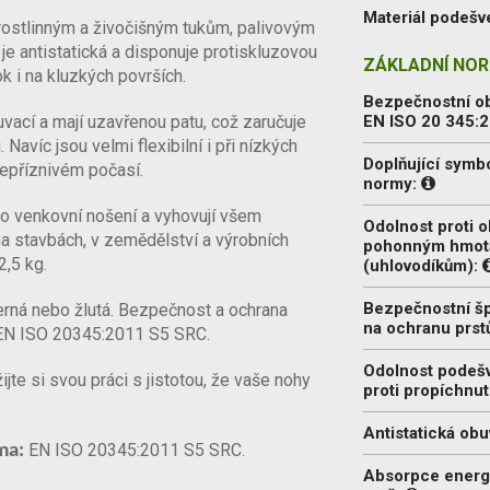
Materiál podešv
rostlinným a živočišným tukům, palivovým
e antistatická a disponuje protiskluzovou
ZÁKLADNÍ NOR
k i na kluzkých površích.
Bezpečnostní o
cí a mají uzavřenou patu, což zaručuje
EN ISO 20 345:
avíc jsou velmi flexibilní i při nízkých
Doplňující symb
 nepříznivém počasí.
normy:
ro venkovní nošení a vyhovují všem
Odolnost proti o
 stavbách, v zemědělství a výrobních
pohonným hmo
2,5 kg.
(uhlovodíkům):
Bezpečnostní š
erná nebo žlutá. Bezpečnost a ochrana
na ochranu prst
u EN ISO 20345:2011 S5 SRC.
Odolnost podeš
e si svou práci s jistotou, že vaše nohy
proti propíchnut
Antistatická obu
EN ISO 20345:2011 S5 SRC.
ma:
Absorpce energ