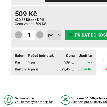
509 Kč
420,66 Kč
bez DPH
Cena za pár:
509 Kč
-
+
PŘIDAT DO KOŠ
Balení
Počet jednotek
Cena
Ušetříte
Pár
1 pár
509 Kč
---
Karton
6 párů
3 023,46 Kč
30,54 Kč
Osobní odběr
Více než 11.000 polože
Ve 3 kamenných prodejnách
Skladem pro okamžitý od