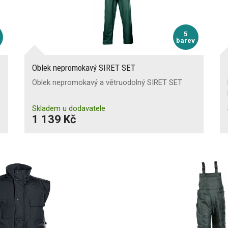
5
barev
Oblek nepromokavý SIRET SET
Oblek nepromokavý a větruodolný SIRET SET
Skladem u dodavatele
1 139 Kč