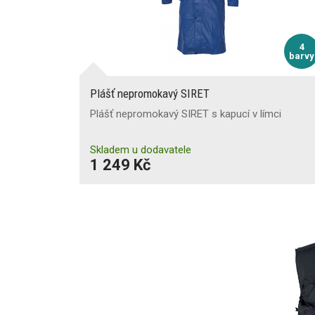
4
barvy
Plášť nepromokavý SIRET
Plášť nepromokavý SIRET s kapucí v límci
Skladem u dodavatele
1 249 Kč