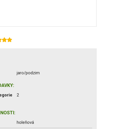
jaro/podzim
DAVKY:
egorie
2
NOSTI:
holeňová