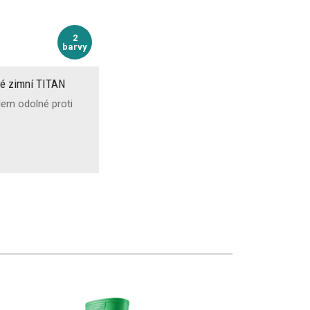
2
barvy
vé zimní TITAN
lem odolné proti