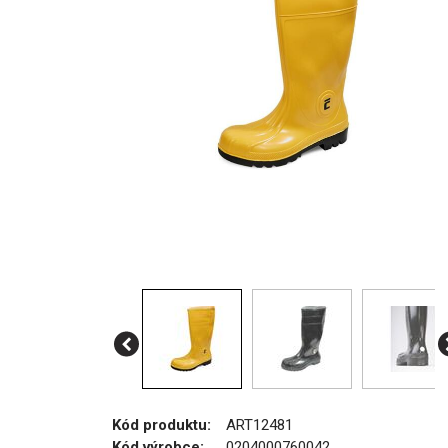
Kód produktu:
ART12481
Kód výrobce:
0204000760042