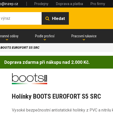
fo@inzep.cz
Prodejny
Doprava a platba
Pro firmy
Hledat
hranné oděvy
Podle profesí
Pracovní rukavice
y BOOTS EUROFORT S5 SRC
Doprava zdarma při nákupu nad 2.000 Kč.
Holínky BOOTS EUROFORT S5 SRC
Vysoké bezpečnostní antistatické holínky z PVC a nitrilu