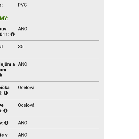
e:
PVC
MY:
buv
ANO
2011:
ol
S5
lejům a
ANO
tám
pička
Ocelová
ů:
ve
Ocelová
í:
v:
ANO
ie v
ANO