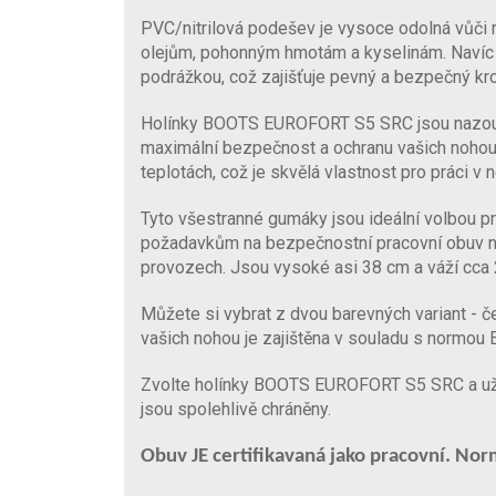
PVC/nitrilová podešev je vysoce odolná vůči 
olejům, pohonným hmotám a kyselinám. Navíc j
podrážkou, což zajišťuje pevný a bezpečný kro
Holínky BOOTS EUROFORT S5 SRC jsou nazouva
maximální bezpečnost a ochranu vašich nohou. N
teplotách, což je skvělá vlastnost pro práci v
Tyto všestranné gumáky jsou ideální volbou p
požadavkům na bezpečnostní pracovní obuv na
provozech. Jsou vysoké asi 38 cm a váží cca 
Můžete si vybrat z dvou barevných variant - č
vašich nohou je zajištěna v souladu s normo
Zvolte holínky BOOTS EUROFORT S5 SRC a užijt
jsou spolehlivě chráněny.
Obuv JE certifikavaná jako pracovní. Nor