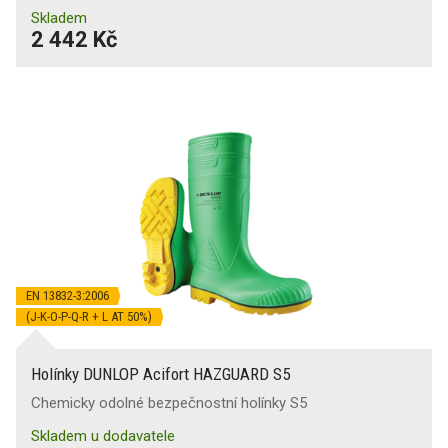
Skladem
2 442 Kč
EN 13832-3:2006
(J-K-O-P-Q-R + L AT 50%)
Holínky DUNLOP Acifort HAZGUARD S5
Chemicky odolné bezpečnostní holínky S5
Skladem u dodavatele