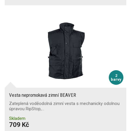
2
barvy
Vesta nepromokavá zimní BEAVER
Zateplená voděodolná zimní vesta s mechanicky odolnou
úpravou RipStop,…
Skladem
709 Kč