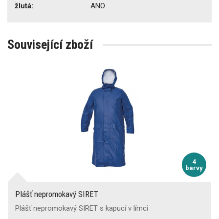
žlutá:
ANO
Související zboží
4
barvy
Plášť nepromokavý SIRET
Plášť nepromokavý SIRET s kapucí v límci