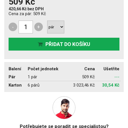
509 Kč
420,66 Kč
bez DPH
Cena za pár:
509 Kč
-
+
PŘIDAT DO KOŠÍKU
Balení
Počet jednotek
Cena
Ušetříte
Pár
1 pár
509 Kč
---
Karton
6 párů
3 023,46 Kč
30,54 Kč
Potřebujete se poradit se specialistou?