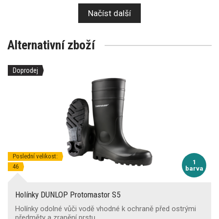
Načíst další
Alternativní zboží
Doprodej
Poslední velikost:
1
46
barva
Holínky DUNLOP Protomastor S5
Holínky odolné vůči vodě vhodné k ochraně před ostrými
předměty a zranění prstu