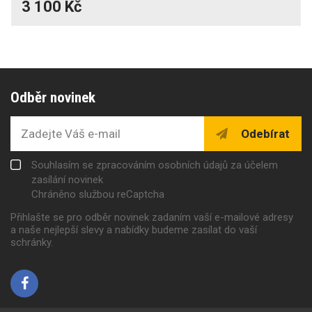
3 100 Kč
Odběr novinek
Odebírat
Souhlasím se zpracováním osobních údajů za účelem
zasílání novinek
Chráněno službou reCaptcha
Přihlašte se pro odběr novinek zadaním vaší e-mailové adresy
a naše nejlepší slevy a nabídky budeme zasílat do vaší
schránky.