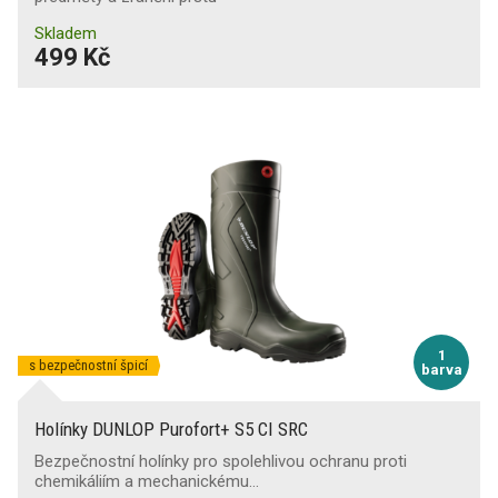
Skladem
499 Kč
1
s bezpečnostní špicí
barva
Holínky DUNLOP Purofort+ S5 CI SRC
Bezpečnostní holínky pro spolehlivou ochranu proti
chemikáliím a mechanickému…