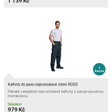
1 139 Kč
1
barva
Kalhoty do pasu nepromokavé zimní RODD
Pánské zateplené nepromokavé kalhoty s paropropustnou
membránou
Skladem
979 Kč