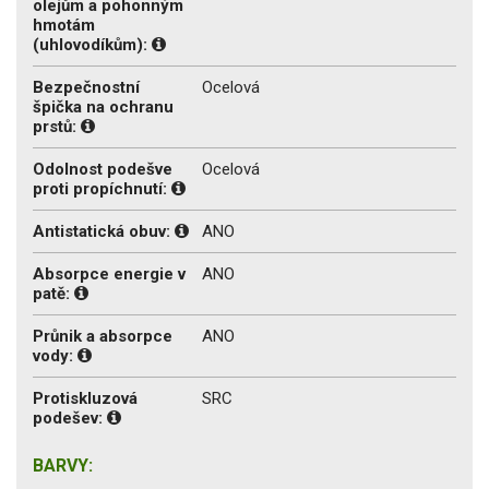
olejům a pohonným
hmotám
(uhlovodíkům):
Bezpečnostní
Ocelová
špička na ochranu
prstů:
Odolnost podešve
Ocelová
proti propíchnutí:
Antistatická obuv:
ANO
Absorpce energie v
ANO
patě:
Průnik a absorpce
ANO
vody:
Protiskluzová
SRC
podešev:
BARVY: