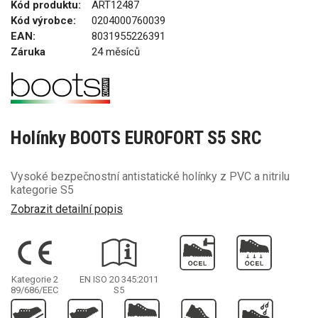
Kód produktu:
ART12487
Kód výrobce:
0204000760039
EAN:
8031955226391
Záruka
24 měsíců
Holínky BOOTS EUROFORT S5 SRC
Vysoké bezpečnostní antistatické holínky z PVC a nitrilu
kategorie S5
Zobrazit detailní popis
Kategorie 2
EN ISO 20 345:2011
89/686/EEC
S5