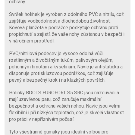
ochrany.
Svršek holínek je vyroben z odolného PVC a nitrilu, což
zajišťuje voděodolnost a dlouhodobou životnost.
Kovová planžeta v podrážce poskytuje ochranu proti
propíchnutí a zajistí, že vaše nohy zůstanou v bezpečí i
v náročném prostředí.
PVC/nitrilová podešev je vysoce odolná vůči
rostlinným a živočišným tukům, palivovým olejům,
pohonným hmotám a kyselinám. Navíc je antistatická a
disponuje protiskluzovou podrážkou, což zajišťuje
pevný a bezpečný krok i na kluzkých površích.
Holínky BOOTS EUROFORT S5 SRC jsou nazouvací a
mají uzavřenou patu, což zaručuje maximální
bezpečnost a ochranu vašich nohou. Navíc jsou velmi
flexibilní i při nízkých teplotách, což je skvělá vlastnost
pro práci v nepříznivém počasí.
Tyto všestranné gumáky jsou ideální volbou pro