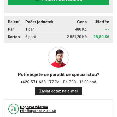
Balení
Počet jednotek
Cena
Ušetříte
Pár
1 pár
480 Kč
---
Karton
6 párů
2 851,20 Kč
28,80 Kč
Potřebujete se poradit se specialistou?
+420 571 623 177
Po - Pá 7:00 - 16:00 hod.
Zaslat dotaz na e-mail
Doprava zdarma
Pří nákupu nad 2.000 Kč