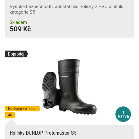
Vysoké bezpečnostní antistatické holínky z PVC a nitrilu
kategorie S5
Skladem
509 Kč
Doprodej
Poslední velikost:
1
46
barva
Holínky DUNLOP Protomastor S5