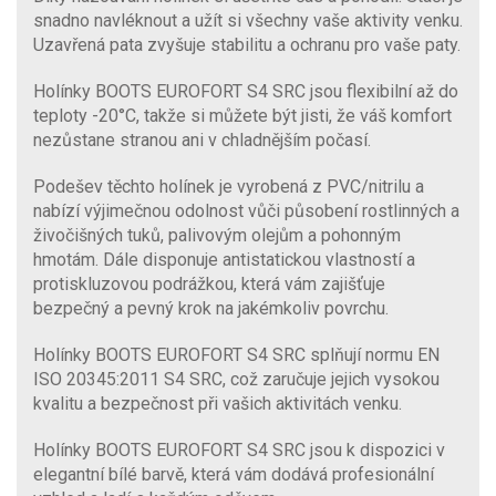
snadno navléknout a užít si všechny vaše aktivity venku.
Uzavřená pata zvyšuje stabilitu a ochranu pro vaše paty.
Holínky BOOTS EUROFORT S4 SRC jsou flexibilní až do
teploty -20°C, takže si můžete být jisti, že váš komfort
nezůstane stranou ani v chladnějším počasí.
Podešev těchto holínek je vyrobená z PVC/nitrilu a
nabízí výjimečnou odolnost vůči působení rostlinných a
živočišných tuků, palivovým olejům a pohonným
hmotám. Dále disponuje antistatickou vlastností a
protiskluzovou podrážkou, která vám zajišťuje
bezpečný a pevný krok na jakémkoliv povrchu.
Holínky BOOTS EUROFORT S4 SRC splňují normu EN
ISO 20345:2011 S4 SRC, což zaručuje jejich vysokou
kvalitu a bezpečnost při vašich aktivitách venku.
Holínky BOOTS EUROFORT S4 SRC jsou k dispozici v
elegantní bílé barvě, která vám dodává profesionální