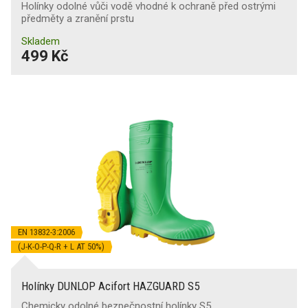
Holínky odolné vůči vodě vhodné k ochraně před ostrými
předměty a zranění prstu
Skladem
499 Kč
EN 13832-3:2006
(J-K-O-P-Q-R + L AT 50%)
Holínky DUNLOP Acifort HAZGUARD S5
Chemicky odolné bezpečnostní holínky S5