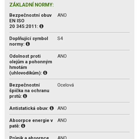
ZÁKLADNÍ NORMY:
Bezpečnostní obuv
ANO
EN ISO
20 345:2011:
Doplňující symbol
S4
normy:
Odolnost proti
ANO
olejům a pohonným
hmotám
(uhlovodíkům):
Bezpečnostní
Ocelová
špička na ochranu
prstů:
Antistatická obuv:
ANO
Absorpce energie v
ANO
patě:
Průnik a absorpce
ANO