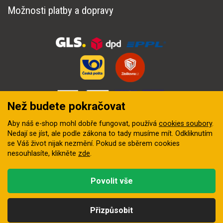
Možnosti platby a dopravy
Než budete pokračovat
Aby náš e-shop mohl dobře fungovat, používá
cookies soubory
.
Nedají se jíst, ale podle zákona to tady musíme mít. Odkliknutím
se Váš život nijak nezmění. Pokud se sběrem cookies
nesouhlasíte, klikněte
zde
.
© 2018–2026 INZEP CENTRUM, s.r.o. Všechna práva vyhrazena
Povolit vše
Vytvořila
digitální agentura FEO
Přizpůsobit