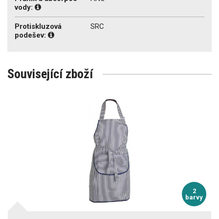
vody:
Protiskluzová
SRC
podešev:
Související zboží
2
barvy