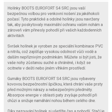
Holínky BOOTS EUROFORT S4 SRC jsou vaší
bezpečnou volbou pro venkovní nošení za jakéhokoli
počasí. Tyto praktické a odolné holínky jsou navrženy
tak, aby poskytovaly maximální ochranu vašim nohám a
zároveň vám přinesly pohodlí při vašich každodenních
aktivitách.
Svršek holínek je vyroben ze speciální kombinace PVC
a nitrilu, což zajišťuje vysokou odolnost vůči vodě a
dalším nepříznivým podmínkám. Můžete si být jisti, že
vaše nohy zůstanou suché a chráněné, i když se
ocitnete v dešti nebo jiném vlhkém prostředí.
Gumáky BOOTS EUROFORT S4 SRC jsou vybaveny
kovovou bezpečnostní špičkou, která chrání vaše prsty
před možnými nárazy a nebezpečnými předměty.
Absorpce energie v oblasti paty zvyšuje pohodlí při
chůzi a snižuje namáhání nohou během celého dne.
Díky nazouvání holínek si ušetříte čas a pohodlí. Stačí je