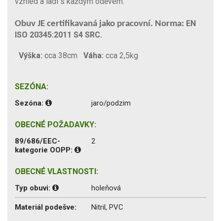
vzhled a ladí s každým oděvem.
EN
Obuv JE certifikavaná jako pracovní. Norma:
ISO 20345:2011 S4 SRC.
Výška:
cca 38cm
Váha:
cca 2,5kg
SEZÓNA:
Sezóna:
jaro/podzim
OBECNÉ POŽADAVKY:
89/686/EEC-
2
kategorie OOPP:
OBECNÉ VLASTNOSTI:
Typ obuvi:
holeňová
Materiál podešve:
Nitril, PVC