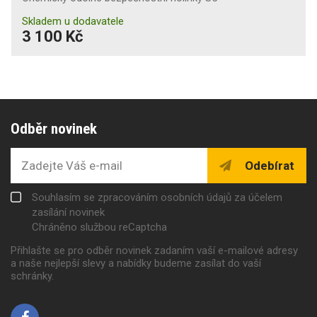
Skladem u dodavatele
3 100 Kč
Odběr novinek
Odebírat
Souhlasím se zpracováním osobních údajů za účelem
zasílání novinek
Chráněno službou reCaptcha
Přihlašte se pro odběr novinek zadaním vaší e-mailové adresy
a naše nejlepší slevy a nabídky budeme zasílat do vaší
schránky.