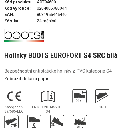
Kód produktu:
ART94600
Kód výrobce:
0204006780044
EAN:
8031955445440
Záruka
24 měsíců
Holínky BOOTS EUROFORT S4 SRC bílá
Bezpečnostní antistatické holinky z PVC kategorie S4
Zobrazit detailní popis
Kategorie 2
EN ISO 20 345:2011
SRC
89/686/EEC
S4