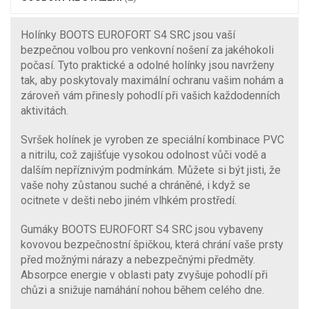
Holínky BOOTS EUROFORT S4 SRC jsou vaší
bezpečnou volbou pro venkovní nošení za jakéhokoli
počasí. Tyto praktické a odolné holínky jsou navrženy
tak, aby poskytovaly maximální ochranu vašim nohám a
zároveň vám přinesly pohodlí při vašich každodenních
aktivitách.
Svršek holínek je vyroben ze speciální kombinace PVC
a nitrilu, což zajišťuje vysokou odolnost vůči vodě a
dalším nepříznivým podmínkám. Můžete si být jisti, že
vaše nohy zůstanou suché a chráněné, i když se
ocitnete v dešti nebo jiném vlhkém prostředí.
Gumáky BOOTS EUROFORT S4 SRC jsou vybaveny
kovovou bezpečnostní špičkou, která chrání vaše prsty
před možnými nárazy a nebezpečnými předměty.
Absorpce energie v oblasti paty zvyšuje pohodlí při
chůzi a snižuje namáhání nohou během celého dne.