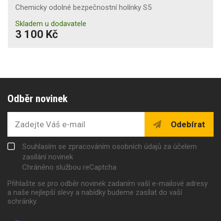
Chemicky odolné bezpečnostní holínky S5
Skladem u dodavatele
3 100 Kč
Odběr novinek
Odebírat
Souhlasím se zpracováním osobních údajů za účelem
zasílání novinek
Chráněno službou reCaptcha
Přihlašte se pro odběr novinek zadaním vaší e-mailové adresy
a naše nejlepší slevy a nabídky budeme zasílat do vaší
schránky.