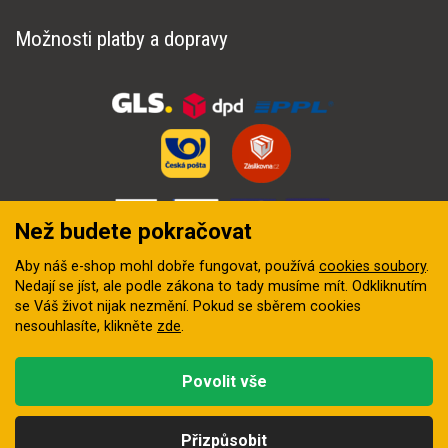
Možnosti platby a dopravy
Než budete pokračovat
Aby náš e-shop mohl dobře fungovat, používá
cookies soubory
.
Nedají se jíst, ale podle zákona to tady musíme mít. Odkliknutím
se Váš život nijak nezmění. Pokud se sběrem cookies
nesouhlasíte, klikněte
zde
.
© 2018–2026 INZEP CENTRUM, s.r.o. Všechna práva vyhrazena
Povolit vše
Vytvořila
digitální agentura FEO
Přizpůsobit