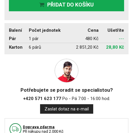
PŘIDAT DO KOŠÍKU
Balení
Počet jednotek
Cena
Ušetříte
Pár
1 pár
480 Kč
---
Karton
6 párů
2 851,20 Kč
28,80 Kč
Potřebujete se poradit se specialistou?
+420 571 623 177
Po - Pá 7:00 - 16:00 hod.
Zaslat dotaz na e-mail
Doprava zdarma
Pří nákupu nad 2.000 Kč