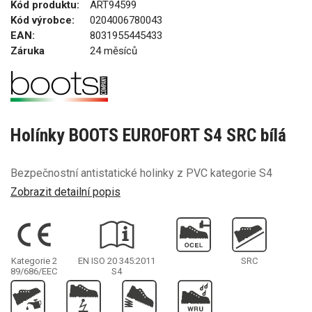
Kód produktu:
ART94599
Kód výrobce:
0204006780043
EAN:
8031955445433
Záruka
24 měsíců
Holínky BOOTS EUROFORT S4 SRC bílá
Bezpečnostní antistatické holinky z PVC kategorie S4
Zobrazit detailní popis
Kategorie 2
EN ISO 20 345:2011
SRC
89/686/EEC
S4