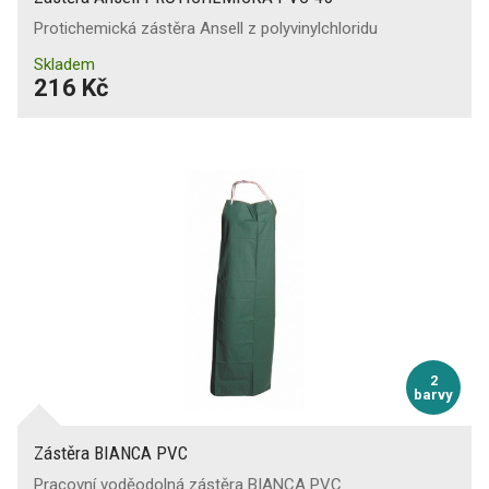
Protichemická zástěra Ansell z polyvinylchloridu
Skladem
216 Kč
2
barvy
Zástěra BIANCA PVC
Pracovní voděodolná zástěra BIANCA PVC