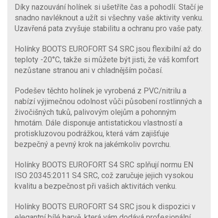
Díky nazouvání holínek si ušetříte čas a pohodlí. Stačí je
snadno navléknout a užít si všechny vaše aktivity venku.
Uzavřená pata zvyšuje stabilitu a ochranu pro vaše paty.
Holínky BOOTS EUROFORT S4 SRC jsou flexibilní až do
teploty -20°C, takže si můžete být jisti, že váš komfort
nezůstane stranou ani v chladnějším počasí.
Podešev těchto holínek je vyrobená z PVC/nitrilu a
nabízí výjimečnou odolnost vůči působení rostlinných a
živočišných tuků, palivovým olejům a pohonným
hmotám. Dále disponuje antistatickou vlastností a
protiskluzovou podrážkou, která vám zajišťuje
bezpečný a pevný krok na jakémkoliv povrchu.
Holínky BOOTS EUROFORT S4 SRC splňují normu EN
ISO 20345:2011 S4 SRC, což zaručuje jejich vysokou
kvalitu a bezpečnost při vašich aktivitách venku.
Holínky BOOTS EUROFORT S4 SRC jsou k dispozici v
elegantní bílé barvě, která vám dodává profesionální