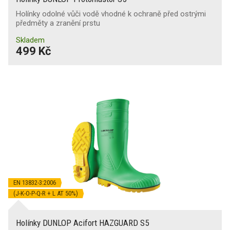
Holínky odolné vůči vodě vhodné k ochraně před ostrými
předměty a zranění prstu
Skladem
499 Kč
EN 13832-3:2006
(J-K-O-P-Q-R + L AT 50%)
Holínky DUNLOP Acifort HAZGUARD S5