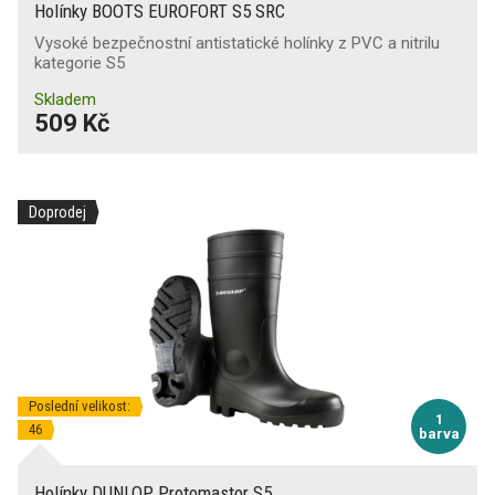
Holínky BOOTS EUROFORT S5 SRC
Vysoké bezpečnostní antistatické holínky z PVC a nitrilu
kategorie S5
Skladem
509 Kč
Doprodej
Poslední velikost:
1
46
barva
Holínky DUNLOP Protomastor S5