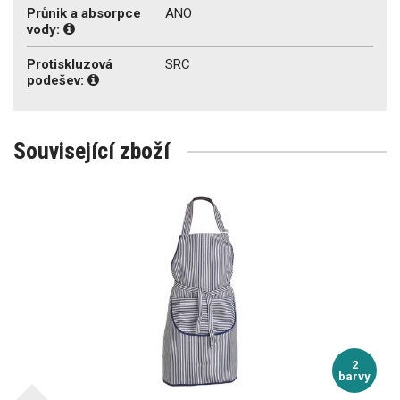
Průnik a absorpce
ANO
vody:
Protiskluzová
SRC
podešev:
Související zboží
2
barvy