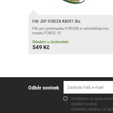
Filtr JSP FORCE8 ABEK1 2ks
Filtr pro polomasku FORCE8 a celoobličejovou
masku FORCE 10
Skladem u dodavatele
549 Kč
Odběr novinek
Souhlasím se zpracován
zasílání novinek
Chráněno službou reCap