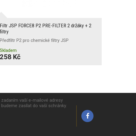
Filtr JSP FORCE8 P2 PRE-FILTER 2 držáky + 2
filtry
Předfiltr P2 pro chemické filtry JSP
Skladem
258 Kč
k zadaním vaší e-mailové adresy
y budeme zasílat do vaší schránky.