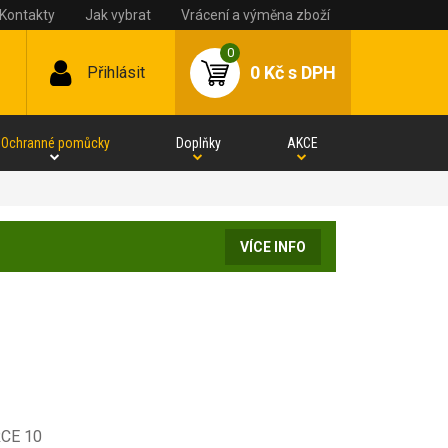
Kontakty
Jak vybrat
Vrácení a výměna zboží
0
0 Kč
s DPH
Přihlásit
Ochranné pomůcky
Doplňky
AKCE
VÍCE INFO
RCE 10