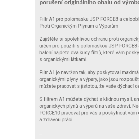
porušení originálního obalu od výrob
Filtr A1 pro polomasku JSP FORCE8 a celoo
Proti Organickým Plynum a Výparům
Zajištěte si spolehlivou ochranu proti organic
určen pro použití s polomaskou JSP FORCE8
balení najdete dva kusy filtrů, které vám posk
s organickými látkami.
Filtr A1 je navržen tak, aby poskytoval maximá
organickými plyny a výpary, jako jsou rozpouštědl
můžete pracovat s jistotou, že vaše dýchací c
S filtrem A1 můžete dýchat s klidnou myslí, an
organických plynů a výparů na vaše zdraví.
FORCE10 pracovat pro vás a poskytnout vám o
a zdravou práci.