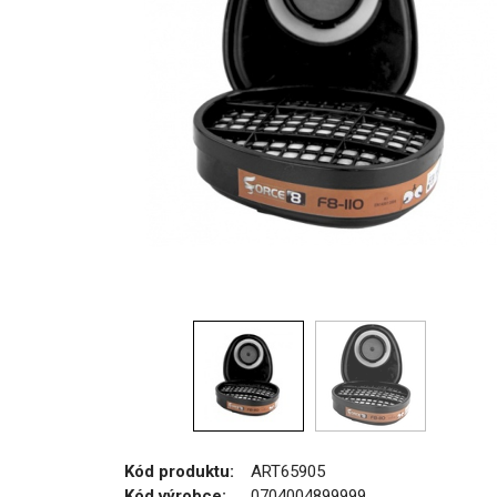
Kód produktu:
ART65905
Kód výrobce:
0704004899999