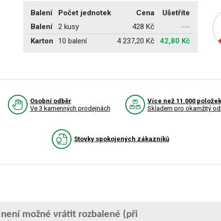
Balení
Počet jednotek
Cena
Ušetříte
Balení
2 kusy
428 Kč
---
Karton
10 balení
4 237,20 Kč
42,80 Kč
Osobní odběr
Více než 11.000 polože
Ve 3 kamenných prodejnách
Skladem pro okamžitý od
Stovky spokojených zákazníků
, není možné vrátit rozbalené (při