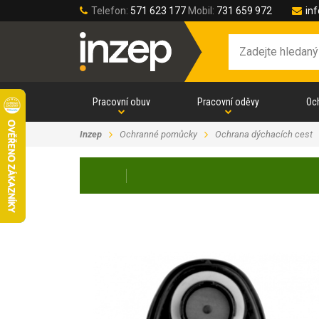
Telefon:
571 623 177
Mobil:
731 659 972
in
Pracovní obuv
Pracovní oděvy
Oc
Inzep
Ochranné pomůcky
Ochrana dýchacích cest