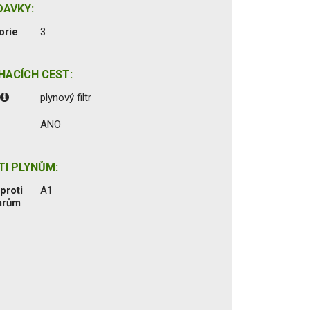
DAVKY:
orie
3
ACÍCH CEST:
:
plynový filtr
ANO
I PLYNŮM:
proti
A1
arům