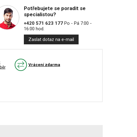
Potřebujete se poradit se
specialistou?
+420 571 623 177
Po - Pá 7:00 -
16:00 hod.
Zaslat dotaz na e-mail
k
Vrácení zdarma
běr