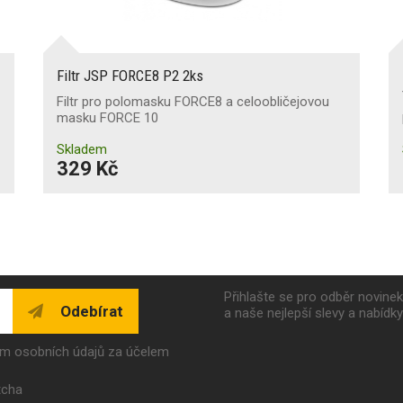
Filtr JSP FORCE8 P2 2ks
Filtr pro polomasku FORCE8 a celoobličejovou
masku FORCE 10
Skladem
329 Kč
Přihlašte se pro odběr novine
Odebírat
a naše nejlepší slevy a nabídk
ím osobních údajů za účelem
tcha