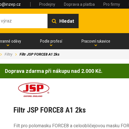
fo@inzep.cz
Prodejny
Doprava a platba
Pro firmy
Hledat
hranné oděvy
Podle profesí
Pracovní rukavice
Filtry
Filtr JSP FORCE8 A1 2ks
Doprava zdarma při nákupu nad 2.000 Kč.
Filtr JSP FORCE8 A1 2ks
Filt pro polomasku FORCE8 a celoobličejovou masku FO