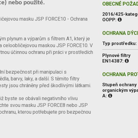
ce) nebo použité.
OBECNÉ POŽA
2016/425-kateg
bličejovou masku JSP FORCE10 - Ochrana
OOPP:
OCHRANA DÝCH
kým plynum a výparům s filtrem A1, který je
Typ prostředku
 a celoobličejovou maskou JSP FORCE10. V
ytnou účinnou ochranu při práci v prostředích
Plynové filtry
EN14387:
lní bezpečnost při manipulaci s
OCHRANA PROT
a, barvy, laky, a další. S těmito filtry
Stupeň ochrany 
esty jsou chráněny před škodlivými látkami.
organickým výp
A:
iž byste se obávali negativního vlivu
 Nechte svou masku JSP FORCE8 nebo JSP
chranu, kterou potřebujete pro bezpečnou