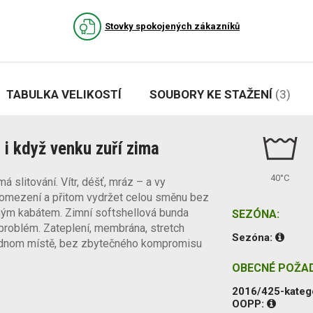
Stovky spokojených zákazníků
TABULKA VELIKOSTÍ
SOUBORY KE STAŽENÍ
(3)
 i když venku zuří zima
40°C
slitování. Vítr, déšť, mráz – a vy
 omezení a přitom vydržet celou směnu bez
uhým kabátem. Zimní softshellová bunda
SEZÓNA:
problém. Zateplení, membrána, stretch
Sezóna:
jednom místě, bez zbytečného kompromisu
OBECNÉ POŽA
2016/425-kateg
OOPP: