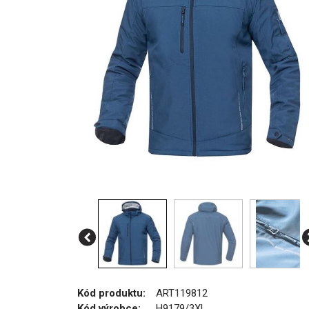
Kód produktu:
ART119812
Kód výrobce:
H9179/3XL