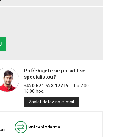
U
Potřebujete se poradit se
specialistou?
+420 571 623 177
Po - Pá 7:00 -
16:00 hod.
Zaslat dotaz na e-mail
k
Vrácení zdarma
běr