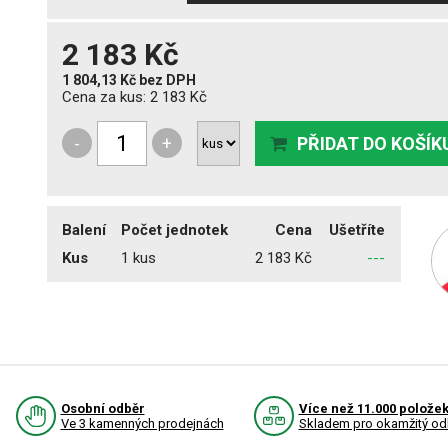
2 183 Kč
1 804,13 Kč
bez DPH
Cena za kus:
2 183 Kč
-
+
PŘIDAT DO KOŠÍK
Balení
Počet jednotek
Cena
Ušetříte
Kus
1 kus
2 183 Kč
---
Osobní odběr
Více než 11.000 polože
Ve 3 kamenných prodejnách
Skladem pro okamžitý od