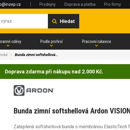
fo@inzep.cz
Prodejny
Doprava a platba
Pro firmy
Hledat
hranné oděvy
Podle profesí
Pracovní rukavice
nská
Bunda zimní softshellová…
Doprava zdarma při nákupu nad 2.000 Kč.
Bunda zimní softshellová Ardon VISIO
Zateplená softshellová bunda s membránou ElasticTech 