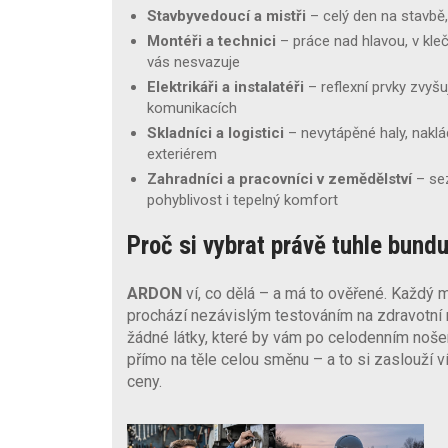
Stavbyvedoucí a mistři
– celý den na stavbě,
Montéři a technici
– práce nad hlavou, v kle
vás nesvazuje
Elektrikáři a instalatéři
– reflexní prvky zvyšu
komunikacích
Skladníci a logistici
– nevytápěné haly, naklá
exteriérem
Zahradníci a pracovníci v zemědělství
– sez
pohyblivost i tepelný komfort
Proč si vybrat právě tuhle bund
ARDON
ví, co dělá – a má to ověřené. Každý ma
prochází nezávislým testováním na zdravotní 
žádné látky, které by vám po celodenním noše
přímo na těle celou směnu – a to si zaslouží 
ceny.