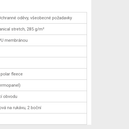
Ochranné oděvy, všeobecné požadavky
nical stretch, 285 g/m²
 TPU membránou
polar fleece
termopanel)
cí obvodu
pová na rukávu, 2 boční