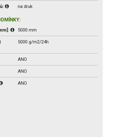
vů:
na druk
ODMÍNKY:
[mm]:
5000 mm
t
5000 g/m2/24h
ANO
ANO
ANO