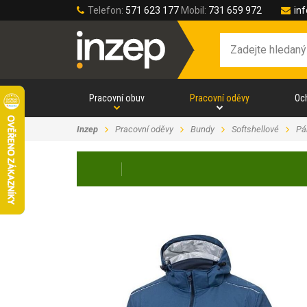
Telefon:
571 623 177
Mobil:
731 659 972
in
Pracovní obuv
Pracovní oděvy
Oc
Inzep
Pracovní oděvy
Bundy
Softshellové
Pá