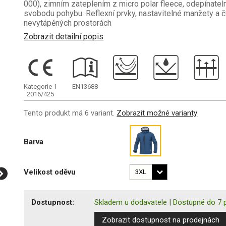
000), zimním zateplením z micro polar fleece, odepínatel
svobodu pohybu. Reflexní prvky, nastavitelné manžety a č
nevytápěných prostorách
Zobrazit detailní popis
Kategorie 1
EN13688
2016/425
Tento produkt má 6 variant.
Zobrazit možné varianty
Barva
Velikost oděvu
Dostupnost:
Skladem u dodavatele
|
Dostupné do 7 p
Zobrazit dostupnost na prodejnách