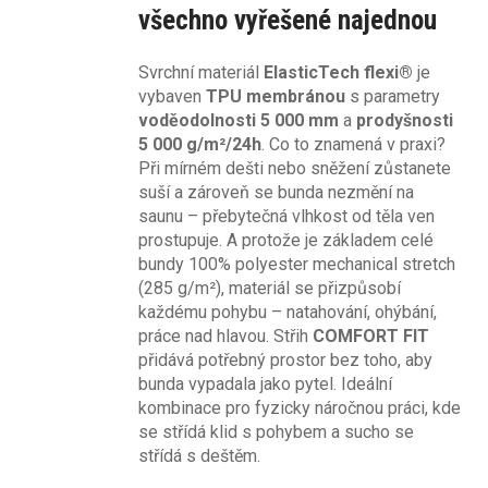
všechno vyřešené najednou
Svrchní materiál
ElasticTech flexi®
je
vybaven
TPU membránou
s parametry
voděodolnosti 5 000 mm
a
prodyšnosti
5 000 g/m²/24h
. Co to znamená v praxi?
Při mírném dešti nebo sněžení zůstanete
suší a zároveň se bunda nezmění na
saunu – přebytečná vlhkost od těla ven
prostupuje. A protože je základem celé
bundy 100% polyester mechanical stretch
(285 g/m²), materiál se přizpůsobí
každému pohybu – natahování, ohýbání,
práce nad hlavou. Střih
COMFORT FIT
přidává potřebný prostor bez toho, aby
bunda vypadala jako pytel. Ideální
kombinace pro fyzicky náročnou práci, kde
se střídá klid s pohybem a sucho se
střídá s deštěm.