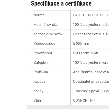
Specifikace a certifikace
Norma
EN ISO 13688:2013 – 
Materiál svršku
100 % polyester mecha
Technologie svršku
ElasticTech flexi® s
Voděodolnost
5 000 mm
Prodyšnost
5 000 g/m²/24h
Zateplení
100 % polyester micro 
Podšívka
Ano (funkční zádový 
Kapuce
Odepínatelná, s regula
Kapsy
1 náprsní zipová, 1 zi
Střih
COMFORT FIT