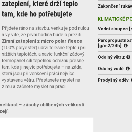
zateplení, které drží teplo
Zakončení ruká
tam, kde ho potřebujete
KLIMATICKÉ P
Přijdete ráno na stavbu, venku je pod nulou
Vodní sloupec 
a vy víte, že první hodina bude o přežití.
Paropropustnos
Zimní zateplení z micro polar fleece
[g/m2/24h]:
(100% polyester) udrží tělesné teplo i při
nižších teplotách, a navíc funkční zádový
Odolný větru:
termopanel cílí tepelnou ochranu přesně
tam, kde ji nejvíc potřebujete – na záda,
Odolný vodě:
která jsou při venkovní práci nejvíce
vystavena větru. Přestanete myslet na
Prodyšný oděv:
zimu a začnete myslet na práci.
velikost
– zásoby oblíbených velikostí
ejí.