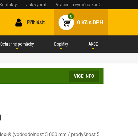
Kontakty
Jak vybrat
Vrácení a výměna zboží
0
0 Kč
s DPH
Přihlásit
Ochranné pomůcky
Doplňky
AKCE
VÍCE INFO
N
flexi® (voděodolnost 5 000 mm / prodyšnost 5