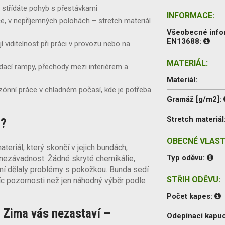
 střídáte pohyb s přestávkami
INFORMACE:
če, v nepříjemných polohách – stretch materiál
Všeobecné inf
EN13688:
jí viditelnost při práci v provozu nebo na
MATERIÁL:
dací rampy, přechody mezi interiérem a
Materiál:
ónní práce v chladném počasí, kde je potřeba
Gramáž [g/m2]:
Stretch materiál
u?
OBECNÉ VLAST
teriál, který skončí v jejich bundách,
Typ oděvu:
nezávadnost. Žádné skryté chemikálie,
ní dělaly problémy s pokožkou. Bunda sedí
STŘIH ODĚVU:
víc pozornosti než jen náhodný výběr podle
Počet kapes:
Zima vás nezastaví –
Odepínací kapu