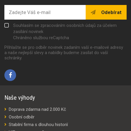
Odebírat
Souhlasím se zpracováním osobních údajů za účelem
zasílání novinek
Chráněno službou reCaptcha
Přihlašte se pro odběr novinek zadaním vaší e-mailové adresy
a naše nejlepší slevy a nabídky budeme zasílat do vaší
schránky.
Naše výhody
Doprava zdarma nad 2.000 Kč
Osobní odběr
Stabilní firma s dlouhou historií