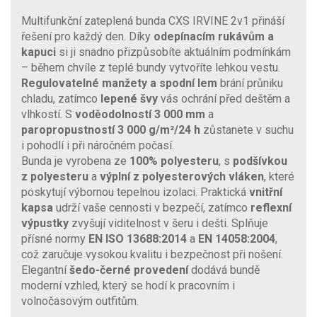
Multifunkční zateplená bunda CXS IRVINE 2v1 přináší
řešení pro každý den. Díky
odepínacím rukávům a
kapuci
si ji snadno přizpůsobíte aktuálním podmínkám
– během chvíle z teplé bundy vytvoříte lehkou vestu.
Regulovatelné manžety a spodní lem
brání průniku
chladu, zatímco
lepené švy
vás ochrání před deštěm a
vlhkostí. S
voděodolností 3 000 mm
a
paropropustností 3 000 g/m²/24 h
zůstanete v suchu
i pohodlí i při náročném počasí.
Bunda je vyrobena ze
100% polyesteru
, s
podšívkou
z polyesteru
a
výplní z polyesterových vláken
, které
poskytují výbornou tepelnou izolaci. Praktická
vnitřní
kapsa
udrží vaše cennosti v bezpečí, zatímco
reflexní
výpustky
zvyšují viditelnost v šeru i dešti. Splňuje
přísné normy
EN ISO 13688:2014
a
EN 14058:2004
,
což zaručuje vysokou kvalitu i bezpečnost při nošení.
Elegantní
šedo-černé provedení
dodává bundě
moderní vzhled, který se hodí k pracovním i
volnočasovým outfitům.