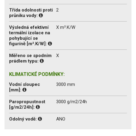
Třída odolnosti proti
2
průniku vody:
Výsledná efektivní
X m².K/W
termální izolace na
pohybující se
figuríně [m².K/W]:
Měřeno se spodním
X
prádlem typu:
KLIMATICKÉ PODMÍNKY:
Vodní sloupec
3000 mm
[mm]:
Paropropustnost
3000 g/m2/24h
[g/m2/24h]:
Odolný vodě:
ANO