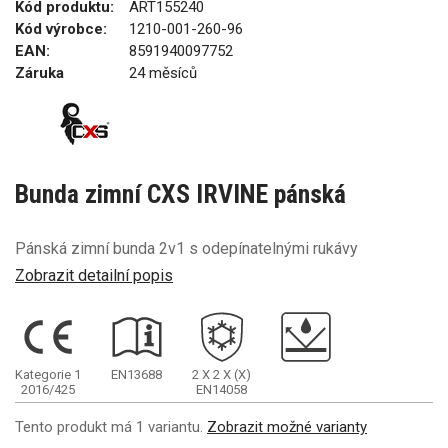
Kód produktu:
ART155240
Kód výrobce:
1210-001-260-96
EAN:
8591940097752
Záruka
24 měsíců
Bunda zimní CXS IRVINE pánská
Pánská zimní bunda 2v1 s odepínatelnými rukávy
Zobrazit detailní popis
Kategorie 1
EN13688
2
X
2
X
(X)
2016/425
EN14058
Tento produkt má 1 variantu.
Zobrazit možné varianty