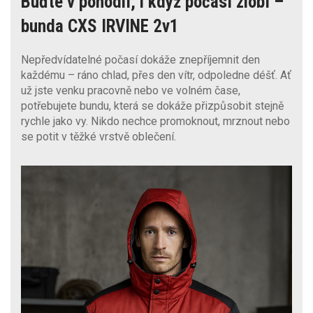
Buďte v pohodlí, i když počasí zlobí –
bunda CXS IRVINE 2v1
Nepředvídatelné počasí dokáže znepříjemnit den
každému – ráno chlad, přes den vítr, odpoledne déšť. Ať
už jste venku pracovně nebo ve volném čase,
potřebujete bundu, která se dokáže přizpůsobit stejně
rychle jako vy. Nikdo nechce promoknout, mrznout nebo
se potit v těžké vrstvě oblečení.