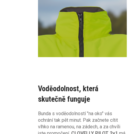
Voděodolnost, která
skutečně funguje
Bunda s voděodolností "na oko" vás
ochrání tak pět minut. Pak začnete cítit
vlhko na ramenou, na zádech, a za chvíli
jste promočení.
CLOVELLY PILOT 2v1
má