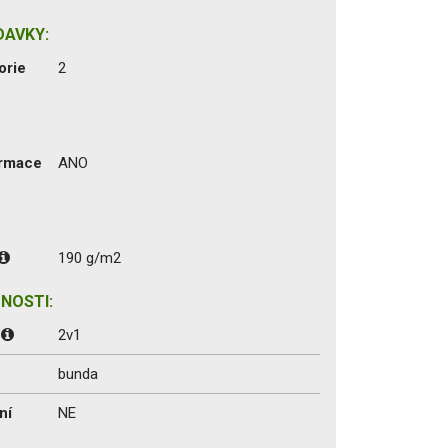
DAVKY:
orie
2
ormace
ANO
190 g/m2
NOSTI:
:
2v1
bunda
ní
NE