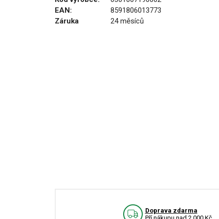
EAN:
8591806013773
Záruka
24 měsíců
Doprava zdarma
Pří nákupu nad 2.000 Kč