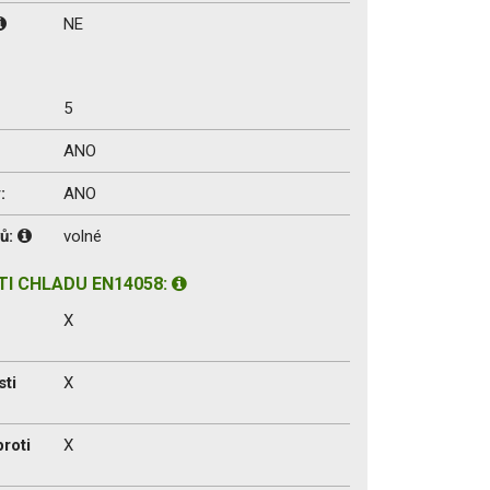
NE
5
ANO
:
ANO
vů:
volné
I CHLADU EN14058:
X
sti
X
proti
X