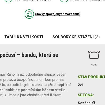
Stovky spokojených zákazníků
TABULKA VELIKOSTÍ
SOUBORY KE STAŽENÍ
(3)
počasí – bunda, která se
40°C
inu? Ráno mráz, odpoledne slunce, večer
STAV PRODUKT
era, protože bezpečnost není kompromis.
to, co potřebujete:
ochranu před nepřízní
2v1:
řizpůsobit se podmínkám během vteřin
.
 z límce a jste chráněni před lijákem.
SEZÓNA:
Sezóna: