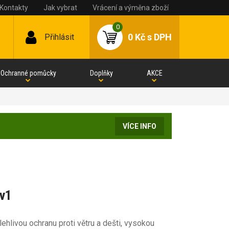
Kontakty
Jak vybrat
Vrácení a výměna zboží
0
0 Kč
s DPH
Přihlásit
Ochranné pomůcky
Doplňky
AKCE
VÍCE INFO
2v1
ehlivou ochranu proti větru a dešti, vysokou