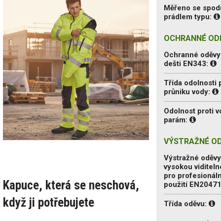
Měřeno se spod
prádlem typu:
OCHRANNÉ ODĚ
Ochranné oděvy 
dešti EN343:
Třída odolnosti 
průniku vody:
Odolnost proti 
parám:
VÝSTRAŽNÉ OD
Výstražné oděvy
vysokou viditeln
pro profesionáln
Kapuce, která se neschová,
použití EN2047
když ji potřebujete
Třída oděvu: