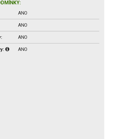
ODMÍNKY:
ANO
ANO
:
ANO
vy:
ANO