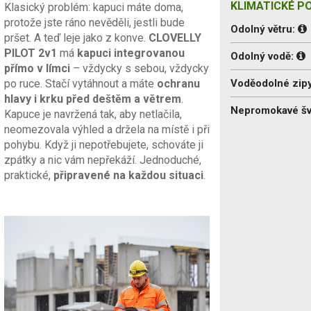
KLIMATICKÉ P
Klasický problém: kapuci máte doma,
protože jste ráno nevěděli, jestli bude
Odolný větru:
pršet. A teď leje jako z konve.
CLOVELLY
PILOT 2v1
má
kapuci integrovanou
Odolný vodě:
přímo v límci
– vždycky s sebou, vždycky
po ruce. Stačí vytáhnout a máte
ochranu
Voděodolné zipy
hlavy i krku před deštěm a větrem
.
Nepromokavé š
Kapuce je navržená tak, aby netlačila,
neomezovala výhled a držela na místě i při
pohybu. Když ji nepotřebujete, schováte ji
zpátky a nic vám nepřekáží. Jednoduché,
praktické,
připravené na každou situaci
.