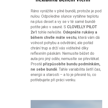
Ráno vyrážíte v plné bundě, protože je pod
nulou. Odpoledne slunce vytáhne teplotu
na plus deset a vy se v té samé bundě
potíte jako v sauně. S
CLOVELLY PILOT
2v1
tohle neřešíte.
Odepněte rukávy a
během chvíle máte vestu
, která vám dá
volnost pohybu a odvětrání, ale pořád
chrání trup a drží vás viditelné díky
reflexním páskám. Nemusíte běžet do
auta pro jiný oděv, nemusíte se převlékat.
Prostě
přizpůsobíte bundu podmínkám,
ne sebe bundě
. Tahle variabilita šetří čas,
energii a starosti – a to je přesně to, co
potřebujete při práci venku.