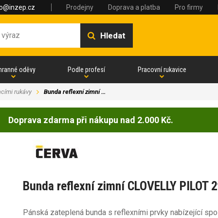
fo@inzep.cz
Prodejny
Doprava a platba
Pro firmy
Hledat
hranné oděvy
Podle profesí
Pracovní rukavice
acími rukávy
Bunda reflexní zimní …
Doprava zdarma při nákupu nad 2.000 Kč.
Bunda reflexní zimní CLOVELLY PILOT 
Pánská zateplená bunda s reflexními prvky nabízející spol