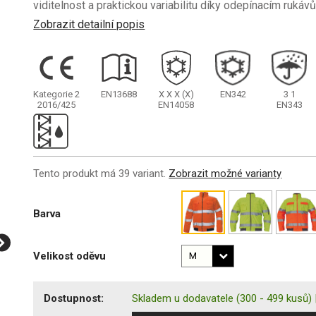
viditelnost a praktickou variabilitu díky odepínacím rukáv
Zobrazit detailní popis
Kategorie 2
EN13688
X
X
X
(X)
EN342
3
1
2016/425
EN14058
EN343
Tento produkt má 39 variant.
Zobrazit možné varianty
Barva
Velikost oděvu
Dostupnost:
Skladem u dodavatele
(300 - 499 kusů)