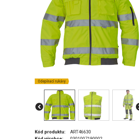
Odepínací rukávy
Kód produktu:
ART46630
Kód výrobce:
0301007190002