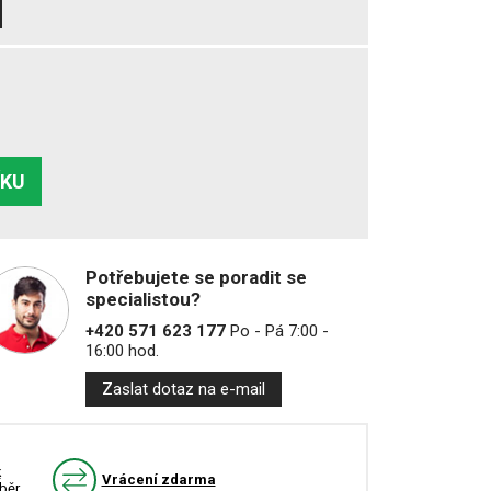
ÍKU
Potřebujete se poradit se
specialistou?
+420 571 623 177
Po - Pá 7:00 -
16:00 hod.
Zaslat dotaz na e-mail
k
Vrácení zdarma
běr