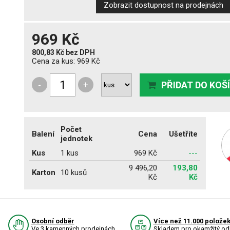
Zobrazit dostupnost na prodejnách
969 Kč
800,83 Kč
bez DPH
Cena za kus:
969 Kč
-
+
PŘIDAT DO KOŠ
Počet
Balení
Cena
Ušetříte
jednotek
Kus
1 kus
969 Kč
---
9 496,20
193,80
Karton
10 kusů
Kč
Kč
Osobní odběr
Více než 11.000 polože
Ve 3 kamenných prodejnách
Skladem pro okamžitý od