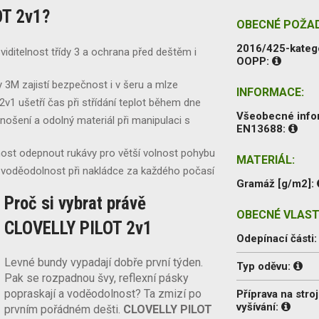
OT 2v1?
OBECNÉ POŽA
2016/425-kateg
viditelnost třídy 3 a ochrana před deštěm i
OOPP:
y 3M zajistí bezpečnost i v šeru a mlze
INFORMACE:
 2v1 ušetří čas při střídání teplot během dne
Všeobecné inf
ošení a odolný materiál při manipulaci s
EN13688:
ost odepnout rukávy pro větší volnost pohybu
MATERIÁL:
 voděodolnost při nakládce za každého počasí
Gramáž [g/m2]:
Proč si vybrat právě
OBECNÉ VLAST
CLOVELLY PILOT 2v1
Odepínací části
Levné bundy vypadají dobře první týden.
Typ oděvu:
Pak se rozpadnou švy, reflexní pásky
popraskají a voděodolnost? Ta zmizí po
Příprava na stroj
vyšívání:
prvním pořádném dešti.
CLOVELLY PILOT