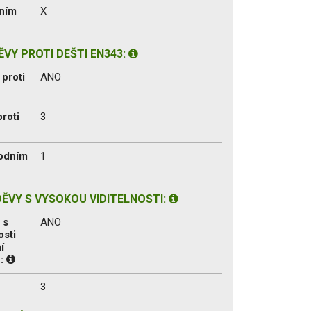
ním
X
VY PROTI DEŠTI EN343:
proti
ANO
proti
3
vodním
1
ĚVY S VYSOKOU VIDITELNOSTI:
 s
ANO
osti
í
1:
3