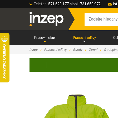
Telefon:
571 623 177
Mobil:
731 659 972
in
Pracovní obuv
Pracovní oděvy
Oc
Inzep
Pracovní oděvy
Bundy
Zimní
S odepín