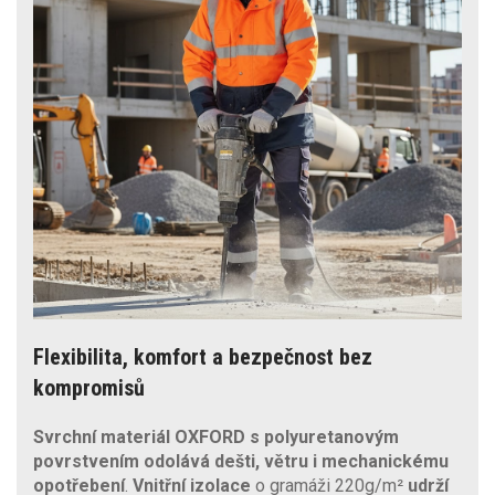
Flexibilita, komfort a bezpečnost bez
kompromisů
Svrchní materiál OXFORD s polyuretanovým
povrstvením odolává dešti, větru i mechanickému
opotřebení
.
Vnitřní izolace
o gramáži 220g/m²
udrží