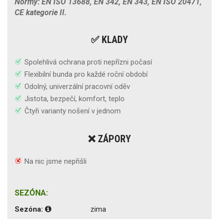
Normy: EN ISO 13688, EN 342, EN 343, EN ISO 20471,
CE kategorie II.
✅ KLADY
Spolehlivá ochrana proti nepřízni počasí
Flexibilní bunda pro každé roční období
Odolný, univerzální pracovní oděv
Jistota, bezpečí, komfort, teplo
Čtyři varianty nošení v jednom
❌ ZÁPORY
Na nic jsme nepřišli
SEZÓNA:
Sezóna:
zima