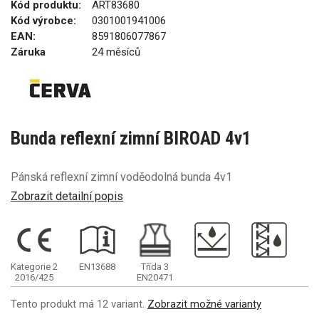
Kód produktu:
ART83680
Kód výrobce:
0301001941006
EAN:
8591806077867
Záruka
24 měsíců
Bunda reflexní zimní BIROAD 4v1
Pánská reflexní zimní voděodolná bunda 4v1
Zobrazit detailní popis
Kategorie 2
EN13688
Třída 3
2016/425
EN20471
Tento produkt má 12 variant.
Zobrazit možné varianty