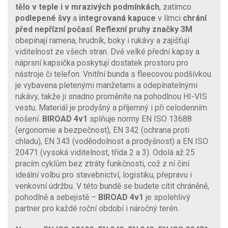
tělo v teple i v mrazivých podmínkách
, zatímco
podlepené švy
a
integrovaná kapuce
v límci
chrání
před nepřízní počasí
.
Reflexní pruhy značky 3M
obepínají ramena, hrudník, boky i rukávy a zajišťují
viditelnost ze všech stran. Dvě velké přední kapsy a
náprsní kapsička poskytují dostatek prostoru pro
nástroje či telefon. Vnitřní bunda s fleecovou podšívkou
je vybavena pletenými manžetami a odepínatelnými
rukávy, takže ji snadno proměníte na pohodlnou HI-VIS
vestu. Materiál je prodyšný a příjemný i při celodenním
nošení.
BIROAD 4v1
splňuje normy EN ISO 13688
(ergonomie a bezpečnost), EN 342 (ochrana proti
chladu), EN 343 (voděodolnost a prodyšnost) a EN ISO
20471 (vysoká viditelnost, třída 2 a 3). Odolá až 25
pracím cyklům bez ztráty funkčnosti, což z ní činí
ideální volbu pro stavebnictví, logistiku, přepravu i
venkovní údržbu. V této bundě se budete cítit chráněně,
pohodlně a sebejistě –
BIROAD 4v1
je spolehlivý
partner pro každé roční období i náročný terén.