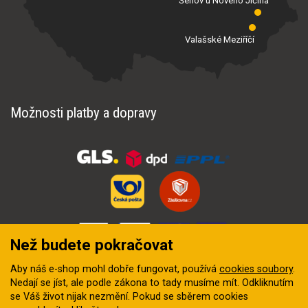
Šenov u Nového Jičína
Valašské Meziříčí
Možnosti platby a dopravy
Než budete pokračovat
Aby náš e-shop mohl dobře fungovat, používá
cookies soubory
.
Nedají se jíst, ale podle zákona to tady musíme mít. Odkliknutím
se Váš život nijak nezmění. Pokud se sběrem cookies