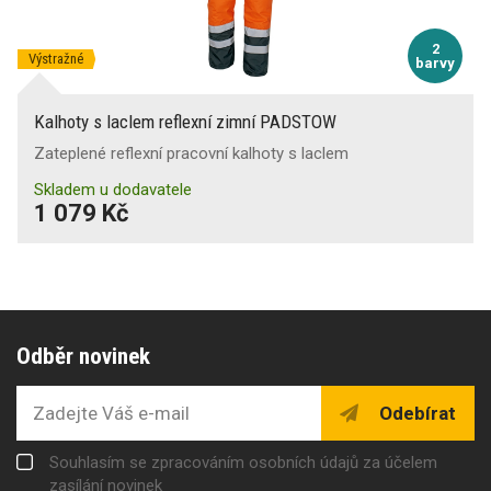
2
Výstražné
barvy
Kalhoty s laclem reflexní zimní PADSTOW
Zateplené reflexní pracovní kalhoty s laclem
Skladem u dodavatele
1 079 Kč
Odběr novinek
Odebírat
Souhlasím se zpracováním osobních údajů za účelem
zasílání novinek