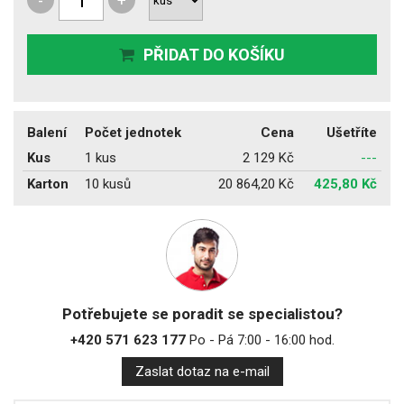
-
+
PŘIDAT DO KOŠÍKU
Balení
Počet jednotek
Cena
Ušetříte
Kus
1 kus
2 129 Kč
---
Karton
10 kusů
20 864,20 Kč
425,80 Kč
Potřebujete se poradit se specialistou?
+420 571 623 177
Po - Pá 7:00 - 16:00 hod.
Zaslat dotaz na e-mail