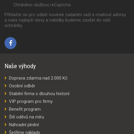
Chráněno službou reCaptcha
Přihlašte se pro odběr novinek zadaním vaší e-mailové adresy
a naše nejlepší slevy a nabídky budeme zasílat do vaší
schránky.
Naše výhody
Doprava zdarma nad 2.000 Kč
Osobní odběr
Stabilní firma s dlouhou historií
VIP program pro firmy
Benefit program
Šití oděvů na míru
Náhradní plnění
Šetříme náklady