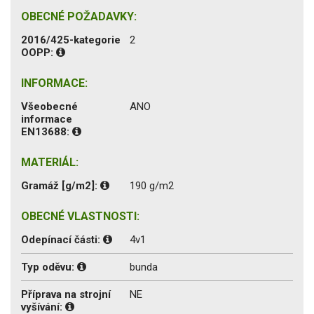
OBECNÉ POŽADAVKY:
2016/425-kategorie
2
OOPP:
INFORMACE:
Všeobecné
ANO
informace
EN13688:
MATERIÁL:
Gramáž [g/m2]:
190 g/m2
OBECNÉ VLASTNOSTI:
Odepínací části:
4v1
Typ oděvu:
bunda
Příprava na strojní
NE
vyšívání: