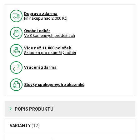
Doprava zdarma
Pří nákupu nad 2.000 Kč
Osobní odběr
Ve 3 kamenných prodejnách
Více než 11.000 položek
Skladem pro okamžitý odběr
Vrácení zdarma
Stovky spokojených zákazníků
POPIS PRODUKTU
VARIANTY
(12)