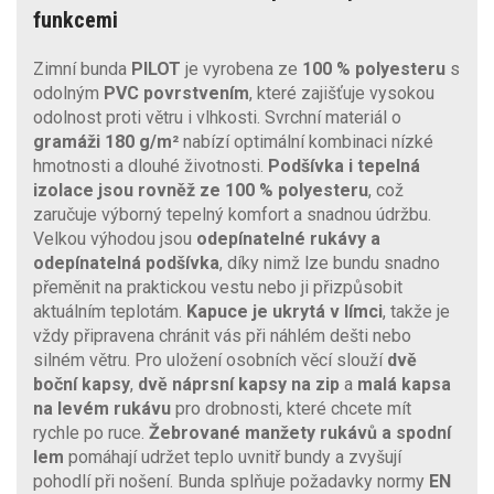
funkcemi
Zimní bunda
PILOT
je vyrobena ze
100 % polyesteru
s
odolným
PVC povrstvením
, které zajišťuje vysokou
odolnost proti větru i vlhkosti. Svrchní materiál o
gramáži 180 g/m²
nabízí optimální kombinaci nízké
hmotnosti a dlouhé životnosti.
Podšívka i tepelná
izolace jsou rovněž ze 100 % polyesteru
, což
zaručuje výborný tepelný komfort a snadnou údržbu.
Velkou výhodou jsou
odepínatelné rukávy a
odepínatelná podšívka
, díky nimž lze bundu snadno
přeměnit na praktickou vestu nebo ji přizpůsobit
aktuálním teplotám.
Kapuce je ukrytá v límci
, takže je
vždy připravena chránit vás při náhlém dešti nebo
silném větru. Pro uložení osobních věcí slouží
dvě
boční kapsy
,
dvě náprsní kapsy na zip
a
malá kapsa
na levém rukávu
pro drobnosti, které chcete mít
rychle po ruce.
Žebrované manžety rukávů a spodní
lem
pomáhají udržet teplo uvnitř bundy a zvyšují
pohodlí při nošení. Bunda splňuje požadavky normy
EN