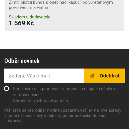
Zimní pilotní bunda s odepínací kapucí, polyuretanovým
povrstvením a vnitřní…
Skladem u dodavatele
1 569 Kč
Odběr novinek
Odebírat
Souhlasím se zpracováním osobních údajů za účelem
zasílání novinek
Chráněno službou reCaptcha
Přihlašte se pro odběr novinek zadaním vaší e-mailové adresy
a naše nejlepší slevy a nabídky budeme zasílat do vaší
schránky.