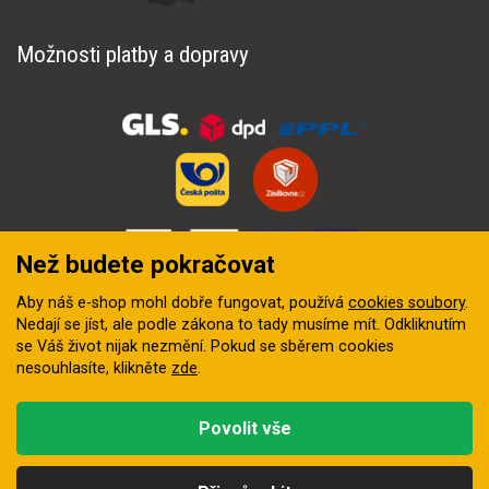
Možnosti platby a dopravy
Než budete pokračovat
Aby náš e-shop mohl dobře fungovat, používá
cookies soubory
.
Nedají se jíst, ale podle zákona to tady musíme mít. Odkliknutím
se Váš život nijak nezmění. Pokud se sběrem cookies
nesouhlasíte, klikněte
zde
.
© 2018–2026 INZEP CENTRUM, s.r.o. Všechna práva vyhrazena
Povolit vše
Vytvořila
digitální agentura FEO