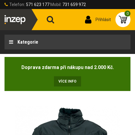
Telefon:
571 623 177
Mobil:
731 659 972
0
Přihlásit
Kategorie
Doprava zdarma při nákupu nad 2.000 Kč.
VÍCE INFO