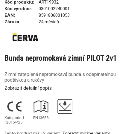
Kód produktu:
ART19932
Kód výrobce:
0301002240001
EAN:
8591806001053
Záruka
24 měsíců
Bunda nepromokavá zimní PILOT 2v1
Zimní zateplená nepromokavá bunda s odepínatelnou
podšívkou a rukávy
Zobrazit detailní popis
Kategorie 1
EN13688
2016/425
Tento produkt má 12 variant.
Zobrazit možné varianty