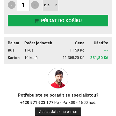
-
+
PŘIDAT DO KOŠÍKU
Balení
Počet jednotek
Cena
Ušetříte
Kus
1 kus
1 159 Kč
---
Karton
10 kusů
11 358,20 Kč
231,80 Kč
Potřebujete se poradit se specialistou?
+420 571 623 177
Po - Pá 7:00 - 16:00 hod.
Zaslat dotaz na e-mail