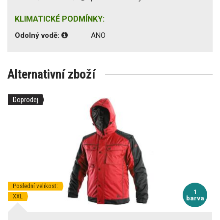
KLIMATICKÉ PODMÍNKY:
Odolný vodě:
ANO
Alternativní zboží
Doprodej
Poslední velikost:
1
XXL
barva