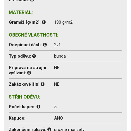
MATERIÁL:
Gramáž [g/m2]:
180 g/m2
OBECNÉ VLASTNOSTI:
Odepínací části:
2v1
Typ oděvu:
bunda
Příprava na strojní
NE
vyšívání:
Zakázkové šití:
NE
STŘIH ODĚVU:
Počet kapes:
5
Kapuce:
ANO
Zakončení rukávů:
pružné manžety