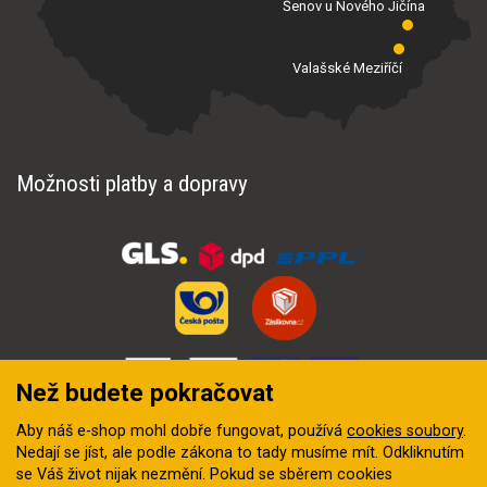
Šenov u Nového Jičína
Valašské Meziříčí
Možnosti platby a dopravy
Než budete pokračovat
Aby náš e-shop mohl dobře fungovat, používá
cookies soubory
.
Nedají se jíst, ale podle zákona to tady musíme mít. Odkliknutím
se Váš život nijak nezmění. Pokud se sběrem cookies