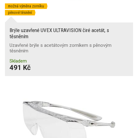
možná výměna zorníku
pěnové těsnění
Brýle uzavřené UVEX ULTRAVISION čiré acetát, s
těsněním
Uzavřené brýle s acetátovým zorníkem s pěnovým
těsněním
Skladem
491 Kč