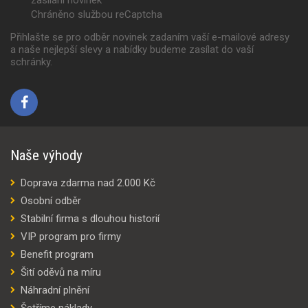
Chráněno službou reCaptcha
Přihlašte se pro odběr novinek zadaním vaší e-mailové adresy
a naše nejlepší slevy a nabídky budeme zasílat do vaší
schránky.
Naše výhody
Doprava zdarma nad 2.000 Kč
Osobní odběr
Stabilní firma s dlouhou historií
VIP program pro firmy
Benefit program
Šití oděvů na míru
Náhradní plnění
Šetříme náklady