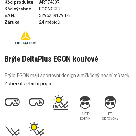
Kód produktu:
ART74637
Kód výrobce:
EGONGRFU
EAN:
3295249179472
Záruka
24 měsíců
Brýle DeltaPlus EGON kouřové
Brýle EGON mají sportovní design a měkčený nosní můstek
Zobrazit detailní popis
1 FT
FT
zorník
obroučky