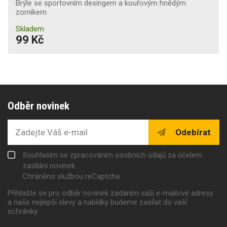
Brýle se sportovním desingem a kouřovým hnědým
zorníkem
Skladem
99 Kč
Odběr novinek
Odebírat
Souhlasím se zpracováním osobních údajů za účelem
zasílání novinek
Chráněno službou reCaptcha
Přihlašte se pro odběr novinek zadaním vaší e-mailové adresy
a naše nejlepší slevy a nabídky budeme zasílat do vaší
schránky.