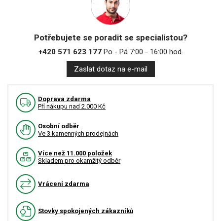
Potřebujete se poradit se specialistou?
+420 571 623 177
Po - Pá 7:00 - 16:00 hod.
Zaslat dotaz na e-mail
Doprava zdarma
Pří nákupu nad 2.000 Kč
Osobní odběr
Ve 3 kamenných prodejnách
Více než 11.000 položek
Skladem pro okamžitý odběr
Vrácení zdarma
Stovky spokojených zákazníků