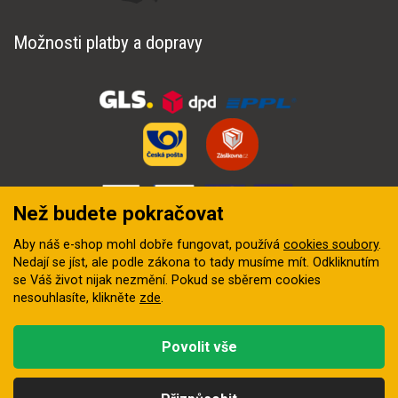
Možnosti platby a dopravy
Než budete pokračovat
Aby náš e-shop mohl dobře fungovat, používá
cookies soubory
.
Nedají se jíst, ale podle zákona to tady musíme mít. Odkliknutím
se Váš život nijak nezmění. Pokud se sběrem cookies
nesouhlasíte, klikněte
zde
.
© 2018–2026 INZEP CENTRUM, s.r.o. Všechna práva vyhrazena
Povolit vše
Vytvořila
digitální agentura FEO