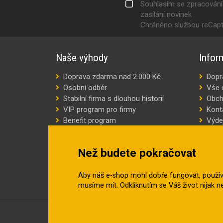
Souhlasím se zpracován
zasílání novinek
Chráněno službou reCap
Naše výhody
Infor
Doprava zdarma nad 2.000 Kč
Dopr
Osobní odběr
Vše 
Stabilní firma s dlouhou historií
Obch
VIP program pro firmy
Kont
Benefit program
Výde
Šití oděvů na míru
Výro
Náhradní plnění
Jak v
Než budete pokračovat
Šetříme náklady
Aby náš e-shop mohl dobře fungovat, použí
musíme mít. Odkliknutím se Váš život nijak 
© 2018–2026 INZEP CENTRUM, s.r.o. Všechna práv