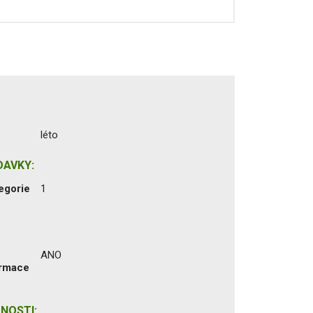
léto
DAVKY:
egorie
1
ANO
ormace
NOSTI: