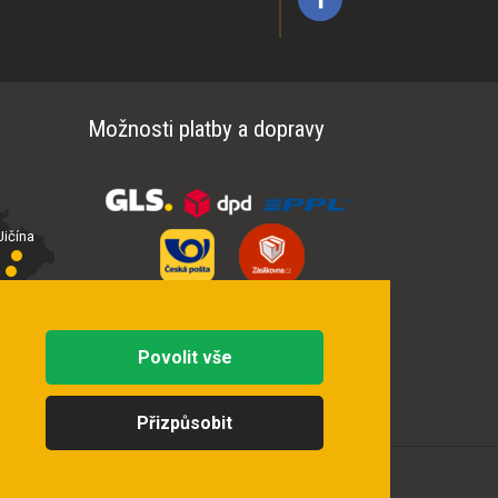
Možnosti platby a dopravy
ičína
íčí
Povolit vše
Přizpůsobit
Vytvořila
digitální agentura FEO