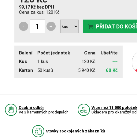
99,17 Kč
bez DPH
Cena za kus:
120 Kč
-
+
PŘIDAT DO KOŠ
Balení
Počet jednotek
Cena
Ušetříte
Kus
1 kus
120 Kč
---
Karton
50 kusů
5 940 Kč
60 Kč
Osobní odběr
Více než 11.000 polože
Ve 3 kamenných prodejnách
Skladem pro okamžitý od
Stovky spokojených zákazníků