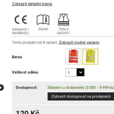
Zobrazit detailní popis
Kategorie 1
EN340
Třída 3
89/686/EEC
EN20471
Tento produkt má 8 variant.
Zobrazit možné varianty
Barva
Velikost oděvu
Dostupnost:
Skladem u dodavatele
(3 000 - 4 999 ku
Zobrazit dostupnost na prodejnách
120 Kč