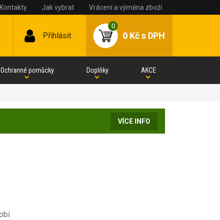
Kontakty
Jak vybrat
Vrácení a výměna zboží
0
0 Kč
s DPH
Přihlásit
Ochranné pomůcky
Doplňky
AKCE
VÍCE INFO
obí