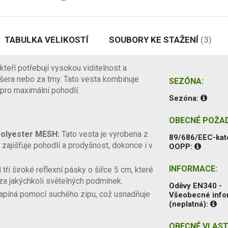
TABULKA VELIKOSTÍ
SOUBORY KE STAŽENÍ
(3)
kteří potřebují vysokou viditelnost a
šera nebo za tmy. Tato vesta kombinuje
SEZÓNA:
 pro maximální pohodlí.
Sezóna:
OBECNÉ POŽA
polyester MESH:
Tato vesta je vyrobena z
89/686/EEC-kat
ajišťuje pohodlí a prodyšnost, dokonce i v
OOPP:
INFORMACE:
tři široké reflexní pásky o šířce 5 cm, které
 za jakýchkoli světelných podmínek.
Oděvy EN340 -
píná pomocí suchého zipu, což usnadňuje
Všeobecné inf
(neplatná):
OBECNÉ VLAST