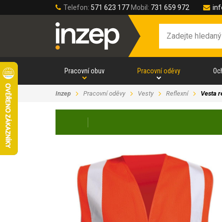
Telefon:
571 623 177
Mobil:
731 659 972
in
Pracovní obuv
Pracovní oděvy
Oc
Inzep
Pracovní oděvy
Vesty
Reflexní
Vesta r