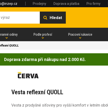
fo@inzep.cz
Prodejny
Doprava a platba
Pro firmy
Hledat
hranné oděvy
Podle profesí
Pracovní rukavice
eflexní QUOLL
Doprava zdarma při nákupu nad 2.000 Kč.
Vesta reflexní QUOLL
Vesta z prodyšné síťoviny pro vyšší komfort v letním obd