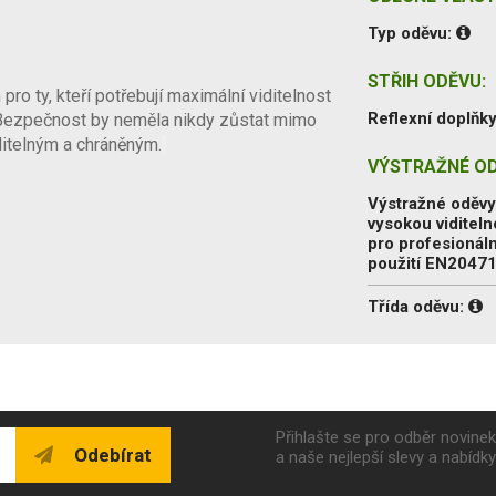
Typ oděvu:
STŘIH ODĚVU:
ro ty, kteří potřebují maximální viditelnost
Reflexní doplňky
 Bezpečnost by neměla nikdy zůstat mimo
ditelným a chráněným.
VÝSTRAŽNÉ OD
Výstražné oděvy
vysokou viditeln
pro profesionáln
použití EN2047
Třída oděvu:
Přihlašte se pro odběr novine
Odebírat
a naše nejlepší slevy a nabídk