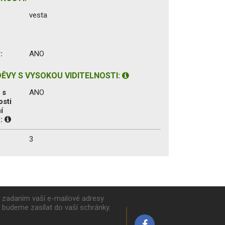
vesta
:
ANO
ĚVY S VYSOKOU VIDITELNOSTI:
 s
ANO
osti
í
1:
3
k zadaním vaší e-mailové adresy
y budeme zasílat do vaší schránky.