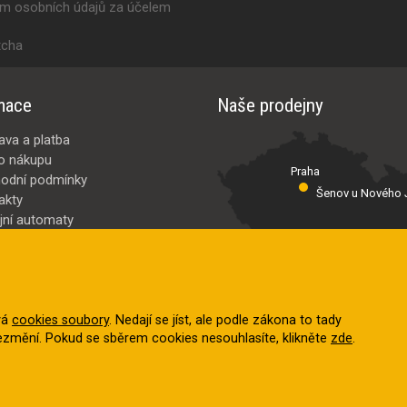
ím osobních údajů za účelem
tcha
mace
Naše prodejny
ava a platba
o nákupu
Praha
odní podmínky
Šenov u Nového J
akty
jní automaty
Valašské Meziř
bci
ybrat
vá
cookies soubory
. Nedají se jíst, ale podle zákona to tady
nezmění. Pokud se sběrem cookies nesouhlasíte, klikněte
zde
.
a vyhrazena