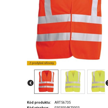
Z prodyšné síťoviny
Kód produktu:
ART56735
Kód výrobce:
0303004870003