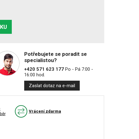
ÍKU
Potřebujete se poradit se
specialistou?
+420 571 623 177
Po - Pá 7:00 -
16:00 hod.
Zaslat dotaz na e-mail
k
Vrácení zdarma
běr