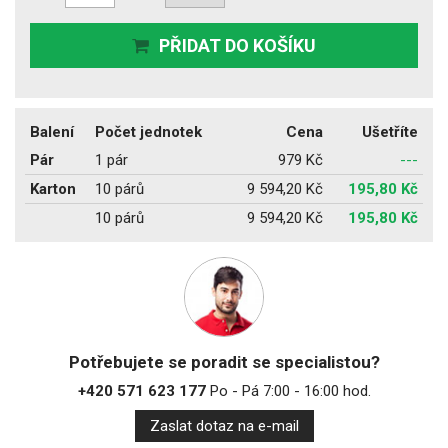
PŘIDAT DO KOŠÍKU
Balení
Počet jednotek
Cena
Ušetříte
Pár
1 pár
979 Kč
---
Karton
10 párů
9 594,20 Kč
195,80 Kč
10 párů
9 594,20 Kč
195,80 Kč
Potřebujete se poradit se specialistou?
+420 571 623 177
Po - Pá 7:00 - 16:00 hod.
Zaslat dotaz na e-mail