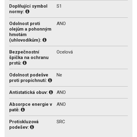
Doplňující symbol
S1
normy:
Odolnost proti
ANO
olejům a pohonným
hmotám
(uhlovodíkům):
Bezpečnostní
Ocelová
špička na ochranu
prstů:
Odolnost podešve
Ne
proti propíchnutí:
Antistatická obuv:
ANO
Absorpce energie v
ANO
patě:
Protiskluzová
SRC
podešev: