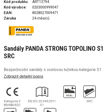
Kód produktu:
ART13794
Kód výrobce:
0203000999047
EAN:
8028027009471
Záruka
24 měsíců
Sandály PANDA STRONG TOPOLINO S1
SRC
Bezpečnostní sandály s ocelovou tužinkou kategorie S1
Zobrazit detailní popis
Kategorie 2
EN ISO 20 345:2011
SRC
89/686/EEC
S1