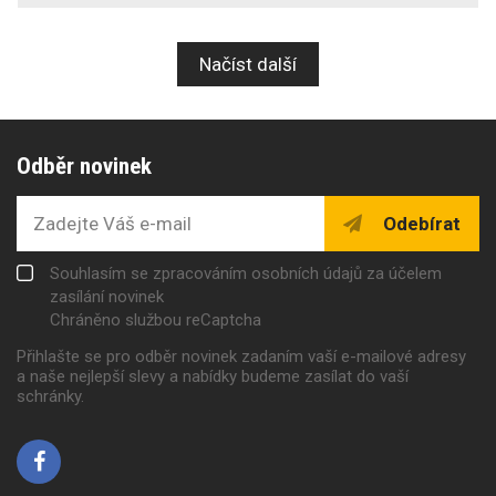
Načíst další
Odběr novinek
Odebírat
Souhlasím se zpracováním osobních údajů za účelem
zasílání novinek
Chráněno službou reCaptcha
Přihlašte se pro odběr novinek zadaním vaší e-mailové adresy
a naše nejlepší slevy a nabídky budeme zasílat do vaší
schránky.