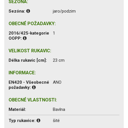
SEZÓNA:
Sezóna:
jaro/podzim
OBECNÉ POŽADAVKY:
2016/425-kategorie
1
OOPP:
VELIKOST RUKAVIC:
Délka rukavic [cm]:
23 cm
INFORMACE:
EN420 - Všeobecné
ANO
požadavky:
OBECNÉ VLASTNOSTI:
Materiál:
Bavlna
Typ rukavice:
šité