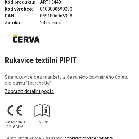
Kód produktu:
ART15443
Kód výrobce:
0103000699090
EAN:
8591806066908
Záruka
24 měsíců
Rukavice textilní PIPIT
Šité rukavice bez manžety z česaného bavlněného úpletu
dle střihu "fourchette"
Zobrazit detailní popis
Kategorie 1
EN420
2016/425
Tento produkt má 2 varianty.
Zobrazit možné varianty