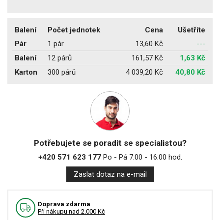
Balení
Počet jednotek
Cena
Ušetříte
Pár
1 pár
13,60 Kč
---
Balení
12 párů
161,57 Kč
1,63 Kč
Karton
300 párů
4 039,20 Kč
40,80 Kč
Potřebujete se poradit se specialistou?
+420 571 623 177
Po - Pá 7:00 - 16:00 hod.
Zaslat dotaz na e-mail
Doprava zdarma
Pří nákupu nad 2.000 Kč