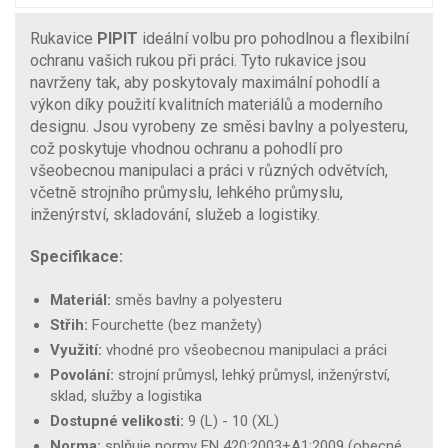
Rukavice
PIPIT
ideální volbu pro pohodlnou a flexibilní
ochranu vašich rukou při práci. Tyto rukavice jsou
navrženy tak, aby poskytovaly maximální pohodlí a
výkon díky použití kvalitních materiálů a moderního
designu. Jsou vyrobeny ze směsi bavlny a polyesteru,
což poskytuje vhodnou ochranu a pohodlí pro
všeobecnou manipulaci a práci v různých odvětvích,
včetně strojního průmyslu, lehkého průmyslu,
inženýrství, skladování, služeb a logistiky.
Specifikace:
Materiál:
směs bavlny a polyesteru
Střih:
Fourchette (bez manžety)
Využití:
vhodné pro všeobecnou manipulaci a práci
Povolání:
strojní průmysl, lehký průmysl, inženýrství,
sklad, služby a logistika
Dostupné velikosti:
9 (L) - 10 (XL)
Norma:
splňuje normy EN 420:2003+A1:2009 (obecné