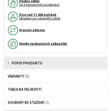
Osobní odběr
Ve 3 kamenných prodejnách
Více než 11.000 položek
Skladem pro okamžitý odběr
Vrácení zdarma
Stovky spokojených zákazníků
POPIS PRODUKTU
VARIANTY
(8)
TABULKA VELIKOSTÍ
SOUBORY KE STAŽENÍ
(3)