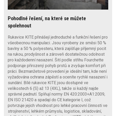
Pohodlné řešení, na které se můžete
spolehnout
Rukavice KITE přinášejí jednoduché a funkční řešení pro
všeobecnou manipulaci. Jsou vyrobeny ze směsi 50 %
bavlny a 50 % polyesteru, která zajišťuje příjemný pocit
na rukou, prodyšnost a zároveň dostatečnou odolnost
pro každodenní nasazení. Šití podle střihu Fourchette
podporuje přirozený pohyb prstů a zvyšuje komfort při
práci. Bezmanžetové provedení je ideální tam, kde není
vyžadována ochrana zápěstí a oceníte rychlé nasazení i
sundání. Bílé rukavice KITE jsou dostupné ve
velikostech 6 (S) až 13 (4XL), takže si každý najde
správné padnutí. Splňují normy EN 420:2003+A1:2009,
EN ISO 21420 a spadají do CE kategorie I, což
potvrzuje jejich vhodnost pro lehké pracovní činnosti ve
strojírenství, lehkém průmyslu, logistice, skladování,