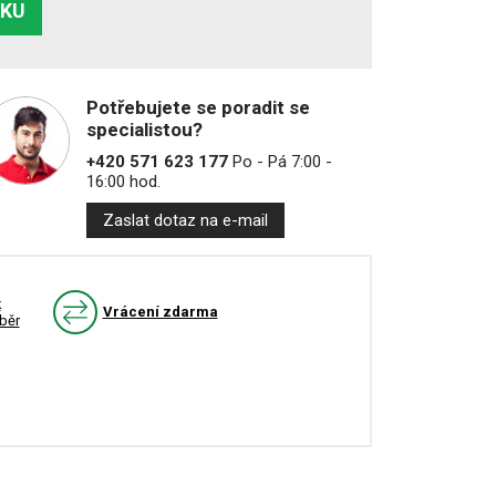
ÍKU
Potřebujete se poradit se
specialistou?
+420 571 623 177
Po - Pá 7:00 -
16:00 hod.
Zaslat dotaz na e-mail
k
Vrácení zdarma
běr