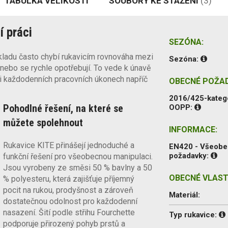
TABULKA VELIKOSTÍ
SOUBORY KE STAŽENÍ
(3)
í práci
SEZÓNA:
skladu často chybí rukavicím rovnováha mezi
Sezóna:
nebo se rychle opotřebují. To vede k únavě
ě při každodenních pracovních úkonech napříč
OBECNÉ POŽA
2016/425-kateg
Pohodlné řešení, na které se
OOPP:
můžete spolehnout
INFORMACE:
Rukavice KITE přinášejí jednoduché a
EN420 - Všeob
požadavky:
funkční řešení pro všeobecnou manipulaci.
Jsou vyrobeny ze směsi 50 % bavlny a 50
OBECNÉ VLAST
% polyesteru, která zajišťuje příjemný
pocit na rukou, prodyšnost a zároveň
Materiál:
dostatečnou odolnost pro každodenní
nasazení. Šití podle střihu Fourchette
Typ rukavice:
podporuje přirozený pohyb prstů a