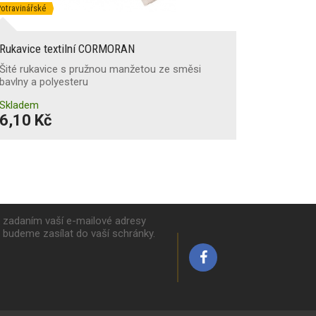
otravinářské
Rukavice textilní CORMORAN
Šité rukavice s pružnou manžetou ze směsi
bavlny a polyesteru
Skladem
6,10 Kč
k zadaním vaší e-mailové adresy
y budeme zasílat do vaší schránky.