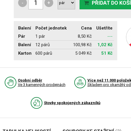
-
+
PŘIDAT DO KOŠ
Balení
Počet jednotek
Cena
Ušetříte
Pár
1 pár
8,50 Kč
---
Balení
12 párů
100,98 Kč
1,02 Kč
Karton
600 párů
5 049 Kč
51 Kč
Osobní odběr
Více než 11.000 polože
Ve 3 kamenných prodejnách
Skladem pro okamžitý od
Stovky spokojených zákazníků