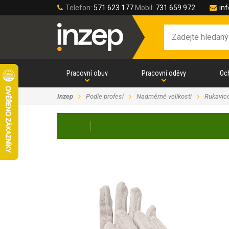
Telefon:
571 623 177
Mobil:
731 659 972
in
Pracovní obuv
Pracovní oděvy
Oc
Inzep
Podle profesí
Nadměrné velikosti
Rukavic