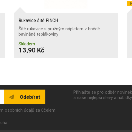
P
Rukavice šité FINCH
Šité rukavice s pružným nápletem z hnědé
bavlněné teplákoviny
Skladem
13,90 Kč
Přihlašte se pro odběr novine
Odebírat
a naše nejlepší slevy a nabídk
ím osobních údajů za účelem
tcha