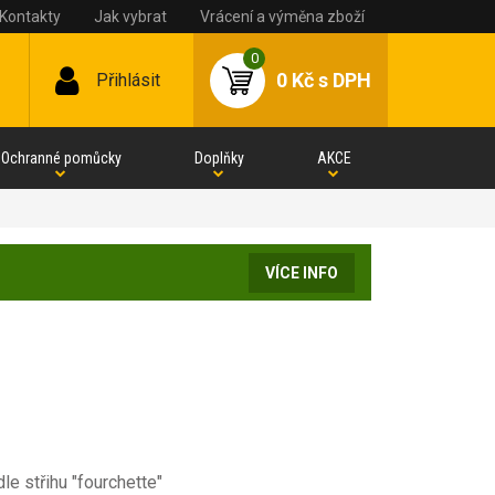
Kontakty
Jak vybrat
Vrácení a výměna zboží
0
0 Kč
s DPH
Přihlásit
Ochranné pomůcky
Doplňky
AKCE
VÍCE INFO
e střihu "fourchette"