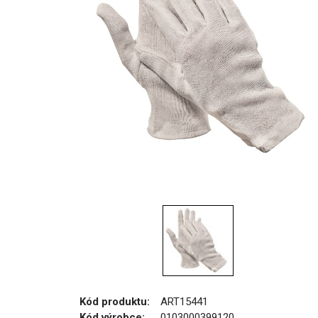
Kód produktu:
ART15441
Kód výrobce:
0103000399120