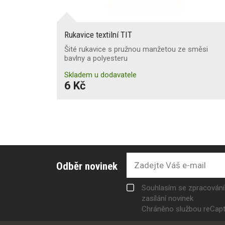
Rukavice textilní TIT
Šité rukavice s pružnou manžetou ze směsi
bavlny a polyesteru
Skladem u dodavatele
6 Kč
Odběr novinek
Souhlasím se zpracován
zasílání novinek
Chráněno službou reCap