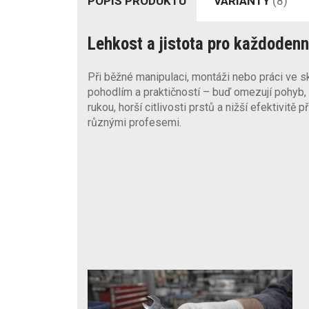
POPIS PRODUKTU
VARIANTY
(8)
Lehkost a jistota pro každodenn
Při běžné manipulaci, montáži nebo práci ve 
pohodlím a praktičností – buď omezují pohyb, 
rukou, horší citlivosti prstů a nižší efektivit
různými profesemi.