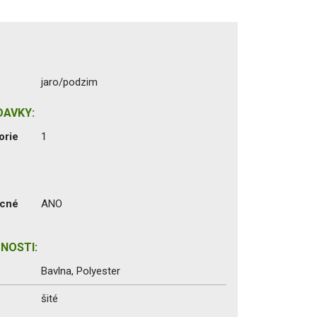
jaro/podzim
DAVKY:
orie
1
ecné
ANO
NOSTI:
Bavlna, Polyester
šité