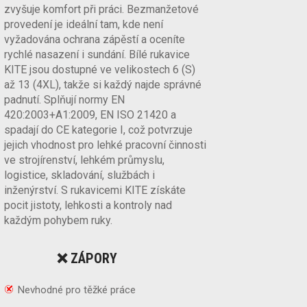
zvyšuje komfort při práci. Bezmanžetové
provedení je ideální tam, kde není
vyžadována ochrana zápěstí a oceníte
rychlé nasazení i sundání. Bílé rukavice
KITE jsou dostupné ve velikostech 6 (S)
až 13 (4XL), takže si každý najde správné
padnutí. Splňují normy EN
420:2003+A1:2009, EN ISO 21420 a
spadají do CE kategorie I, což potvrzuje
jejich vhodnost pro lehké pracovní činnosti
ve strojírenství, lehkém průmyslu,
logistice, skladování, službách i
inženýrství. S rukavicemi KITE získáte
pocit jistoty, lehkosti a kontroly nad
každým pohybem ruky.
❌ ZÁPORY
Nevhodné pro těžké práce