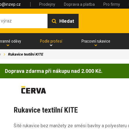
fo@inzep.cz
Prodejny
Doprava a platba
Pro firmy
Hledat
hranné oděvy
Podle profesí
Pracovní rukavice
e
Rukavice textilní KITE
Doprava zdarma při nákupu nad 2.000 Kč.
Rukavice textilní KITE
Šité rukavice bez manžety ze směsi bavlny a polyesteru dl