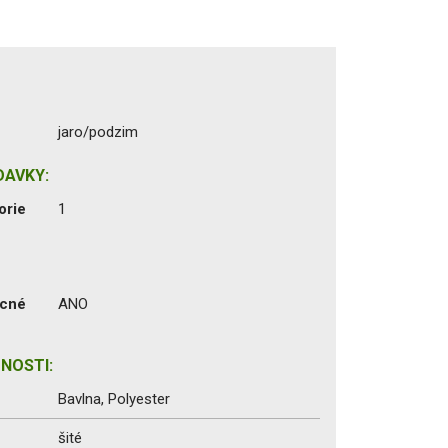
jaro/podzim
DAVKY:
orie
1
ecné
ANO
NOSTI:
Bavlna, Polyester
šité