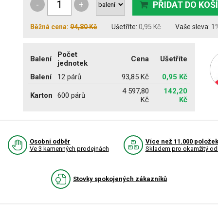
-
+
PŘIDAT DO KOŠ
Běžná cena:
94,80 Kč
Ušetříte:
0,95 Kč
Vaše sleva:
1
Počet
Balení
Cena
Ušetříte
jednotek
Balení
12 párů
93,85 Kč
0,95 Kč
4 597,80
142,20
Karton
600 párů
Kč
Kč
Osobní odběr
Více než 11.000 polože
Ve 3 kamenných prodejnách
Skladem pro okamžitý od
Stovky spokojených zákazníků