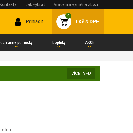
Kontakty
Jak vybrat
Vrácení a výměna zboží
0
0 Kč
s DPH
Přihlásit
Ochranné pomůcky
Doplňky
AKCE
VÍCE INFO
esteru