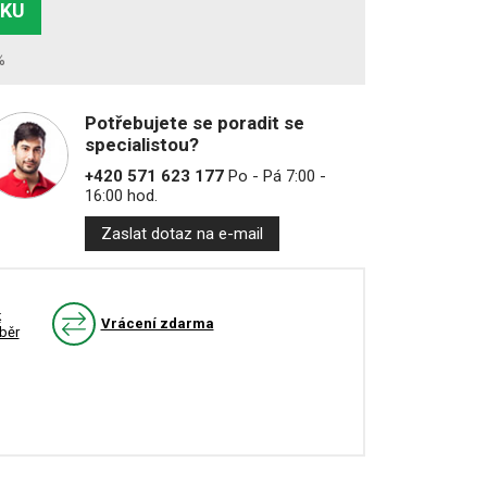
ÍKU
%
Potřebujete se poradit se
specialistou?
+420 571 623 177
Po - Pá 7:00 -
16:00 hod.
Zaslat dotaz na e-mail
k
Vrácení zdarma
běr