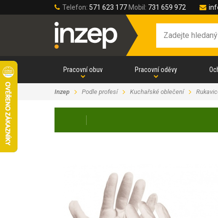
Telefon:
571 623 177
Mobil:
731 659 972
in
Pracovní obuv
Pracovní oděvy
Oc
Inzep
Podle profesí
Kuchařské oblečení
Rukavic