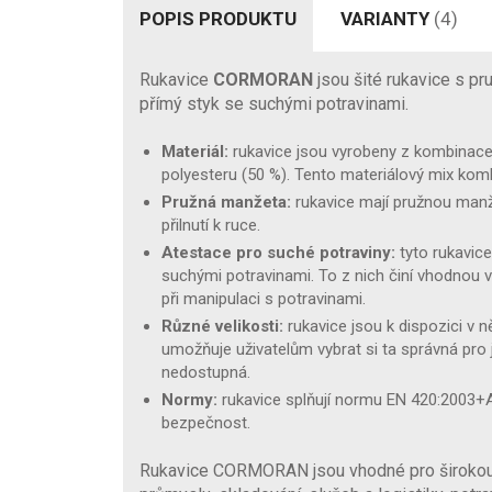
POPIS PRODUKTU
VARIANTY
(4)
Rukavice
CORMORAN
jsou šité rukavice s p
přímý styk se suchými potravinami.
Materiál:
rukavice jsou vyrobeny z kombinace 
polyesteru (50 %). Tento materiálový mix komb
Pružná manžeta:
rukavice mají pružnou manž
přilnutí k ruce.
Atestace pro suché potraviny:
tyto rukavice
suchými potravinami. To z nich činí vhodnou 
při manipulaci s potravinami.
Různé velikosti:
rukavice jsou k dispozici v n
umožňuje uživatelům vybrat si ta správná pro j
nedostupná.
Normy:
rukavice splňují normu EN 420:2003+A1:
bezpečnost.
Rukavice CORMORAN jsou vhodné pro širokou š