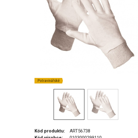
Potravinářské
Kód produktu:
ART56738
Kód výrobce:
0103000299110