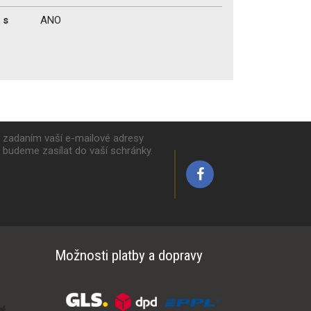
 s
ANO
k zadaním vaší e-mailové adresy
y budeme zasílat do vaší schránky.
Možnosti platby a dopravy