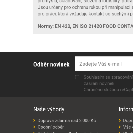
průmyslu, skladování, služeb a logistiky, potr
Jsou určeny pro ochranu rukou při manipulaci s
pro práci, která vyžaduje kontakt se suchými p
Normy: EN 420, EN ISO 21420 FOOD CONTAC
Odběr novinek
Souhlasím se zpracován
zasílání novinek
Chráněno službou reCap
Naše výhody
Infor
Doprava zdarma nad 2.000 Kč
Dopr
Osobní odběr
Vše 