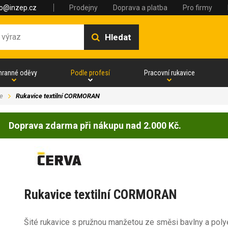
fo@inzep.cz
Prodejny
Doprava a platba
Pro firmy
Hledat
hranné oděvy
Podle profesí
Pracovní rukavice
e
Rukavice textilní CORMORAN
Doprava zdarma při nákupu nad 2.000 Kč.
Rukavice textilní CORMORAN
Šité rukavice s pružnou manžetou ze směsi bavlny a poly