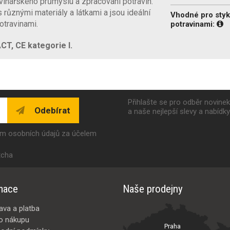
avinářského průmyslu a zpracování potravin.
 různými materiály a látkami a jsou ideální
Vhodné pro styk
otravinami.
potravinami:
T, CE kategorie I.
Přihlašte se pro odběr novine
Odebírat
a naše nejlepší slevy a nabídk
ím osobních údajů za účelem
tcha
mace
Naše prodejny
ava a platba
o nákupu
Praha