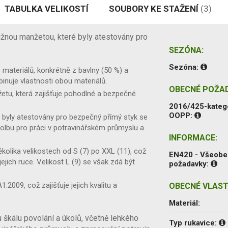
TABULKA VELIKOSTÍ
SOUBORY KE STAŽENÍ
(3)
ružnou manžetou, které byly atestovány pro
SEZÓNA:
Sezóna:
materiálů, konkrétně z bavlny (50 %) a
inuje vlastnosti obou materiálů.
OBECNÉ POŽA
etu, která zajišťuje pohodlné a bezpečné
2016/425-kateg
OOPP:
 byly atestovány pro bezpečný přímý styk se
volbu pro práci v potravinářském průmyslu a
INFORMACE:
ěkolika velikostech od S (7) po XXL (11), což
EN420 - Všeob
ejich ruce. Velikost L (9) se však zdá být
požadavky:
2009, což zajišťuje jejich kvalitu a
OBECNÉ VLAST
Materiál:
kálu povolání a úkolů, včetně lehkého
Typ rukavice: