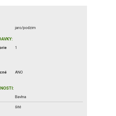
jaro/podzim
DAVKY:
orie
1
ecné
ANO
NOSTI:
Bavlna
šité