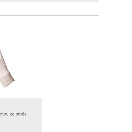
žetou ze směsi