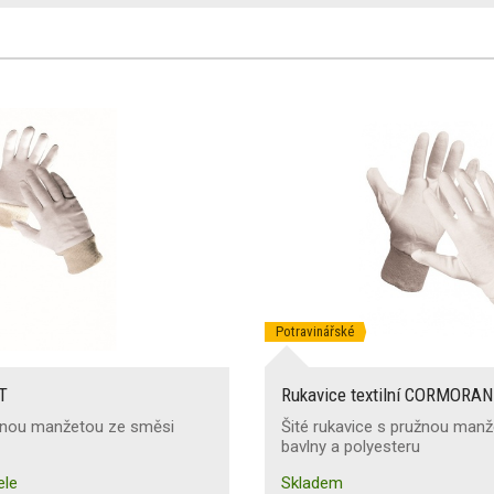
Potravinářské
IT
Rukavice textilní CORMORAN
užnou manžetou ze směsi
Šité rukavice s pružnou man
bavlny a polyesteru
ele
Skladem