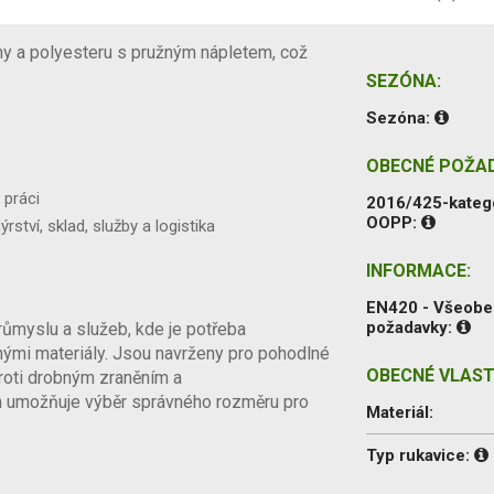
ny a polyesteru s pružným nápletem, což
SEZÓNA:
Sezóna:
OBECNÉ POŽA
 práci
2016/425-kateg
OOPP:
rství, sklad, služby a logistika
INFORMACE:
EN420 - Všeob
požadavky:
růmyslu a služeb, kde je potřeba
nými materiály. Jsou navrženy pro pohodlné
OBECNÉ VLAST
proti drobným zraněním a
h umožňuje výběr správného rozměru pro
Materiál:
Typ rukavice: