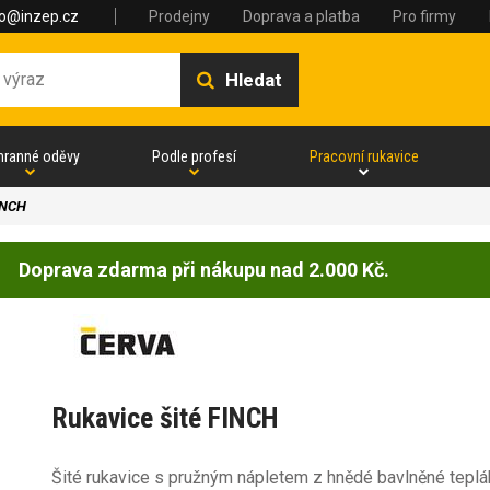
fo@inzep.cz
Prodejny
Doprava a platba
Pro firmy
Hledat
hranné oděvy
Podle profesí
Pracovní rukavice
INCH
Doprava zdarma při nákupu nad 2.000 Kč.
Rukavice šité FINCH
Šité rukavice s pružným nápletem z hnědé bavlněné teplá