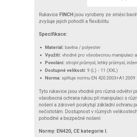
Rukavice
FINCH
jsou vyrobeny ze směsi bavl
zvyšuje jejich pohodlí a flexibilitu.
Specifikace:
Materiál:
bavlna / polyester
Využití:
vhodné pro všeobecnou manipulaci a
Povolání:
strojní průmysl, lehký průmysl, inžený
Dostupné velikosti:
9 (L) - 11 (XXL)
Norma:
splňuje normu EN 420:2003+A1:2009
Tyto rukavice jsou vhodné pro různá odvětví p
všeobecná ochrana rukou při manipulaci s růz
nošení a zároveň poskytují základní ochranu 
nečistotám. Dostupnost v různých velikostec
pohodlné a bezpečné nošení.
Normy: EN420, CE kategorie I.