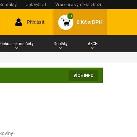
Kontakty
Jak vybrat
Vrácení a výměna zboží
0
0 Kč
s DPH
Přihlásit
Ochranné pomůcky
Doplňky
AKCE
VÍCE INFO
koviny