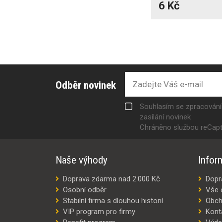
6 Kč
Odběr novinek
Souhlasím se zpracován
zasílání novinek
Chráněno službou reCap
Naše výhody
Infor
Doprava zdarma nad 2.000 Kč
Dopr
Osobní odběr
Vše 
Stabilní firma s dlouhou historií
Obch
VIP program pro firmy
Kont