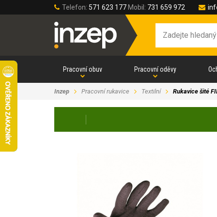
Telefon:
571 623 177
Mobil:
731 659 972
in
Pracovní obuv
Pracovní oděvy
Oc
Inzep
Pracovní rukavice
Textilní
Rukavice šité F