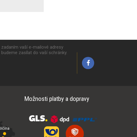
k zadaním vaší e-mailové adresy
y budeme zasílat do vaší schránky.
Možnosti platby a dopravy
ičína