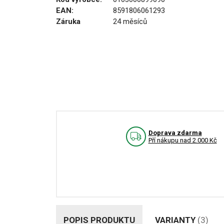
EAN:
8591806061293
Záruka
24 měsíců
Doprava zdarma
Pří nákupu nad 2.000 Kč
POPIS PRODUKTU
VARIANTY
(3)