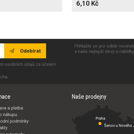
6,10 Kč
Přihlašte se pro odběr novine
Odebírat
a naše nejlepší slevy a nabídk
ím osobních údajů za účelem
tcha
mace
Naše prodejny
ava a platba
o nákupu
Praha
odní podmínky
Šenov u Nového J
akty