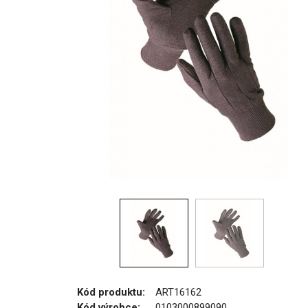
Kód produktu:
ART16162
Kód výrobce:
0103000899090