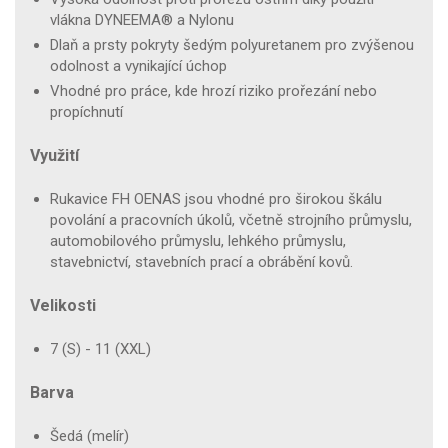
vlákna DYNEEMA® a Nylonu
Dlaň a prsty pokryty šedým polyuretanem pro zvýšenou
odolnost a vynikající úchop
Vhodné pro práce, kde hrozí riziko prořezání nebo
propíchnutí
Využití
Rukavice FH OENAS jsou vhodné pro širokou škálu
povolání a pracovních úkolů, včetně strojního průmyslu,
automobilového průmyslu, lehkého průmyslu,
stavebnictví, stavebních prací a obrábění kovů.
Velikosti
7 (S) - 11 (XXL)
Barva
Šedá (melír)