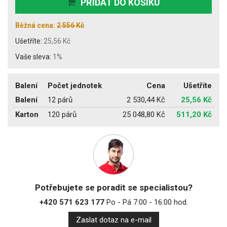
PŘIDAT DO KOŠÍKU
Běžná cena:
2 556 Kč
Ušetříte:
25,56 Kč
Vaše sleva:
1%
Balení
Počet jednotek
Cena
Ušetříte
Balení
12 párů
2 530,44 Kč
25,56 Kč
Karton
120 párů
25 048,80 Kč
511,20 Kč
Potřebujete se poradit se specialistou?
+420 571 623 177
Po - Pá 7:00 - 16:00 hod.
Zaslat dotaz na e-mail