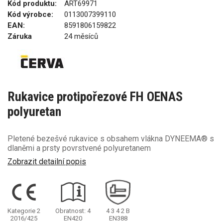
Kód produktu:
ART69971
Kód výrobce:
0113007399110
EAN:
8591806159822
Záruka
24 měsíců
Rukavice protipořezové FH OENAS
polyuretan
Pletené bezešvé rukavice s obsahem vlákna DYNEEMA® s
dlaněmi a prsty povrstvené polyuretanem
Zobrazit detailní popis
Kategorie 2
Obratnost: 4
4
3
4
2
B
2016/425
EN420
EN388