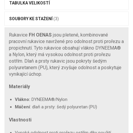
TABULKA VELIKOSTÍ
SOUBORY KE STAŽENÍ
(3)
Rukavice
FH OENAS
jsou pletené, kombinované
pracovní rukavice navržené pro odolnost proti prořezu a
propichnutí. Tyto rukavice obsahují vlákno DYNEEMA®
a Nylon, který má vysokou odolnost proti prořezu
ostřím. Dlaň a prsty rukavic jsou pokryty šedým
polyuretanem (PU), který zvyšuje odolnost a poskytuje
vynikající úchop.
Materiály
Vlákno:
DYNEEMA®/Nylon
Máčení
: dlaň a prsty: šedý polyuretan (PU)
Vlastnosti
Vysoká odolnost proti prořezu ostřím díky použití