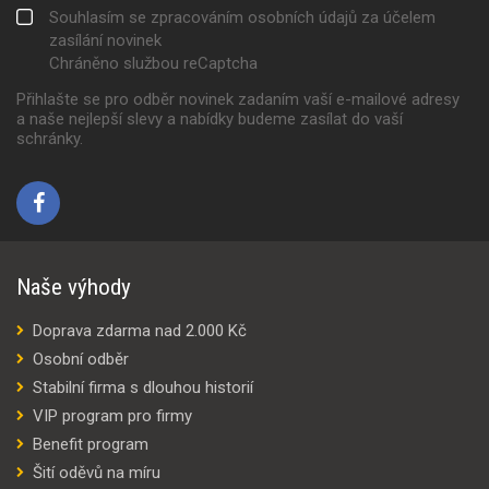
Souhlasím se zpracováním osobních údajů za účelem
zasílání novinek
Chráněno službou reCaptcha
Přihlašte se pro odběr novinek zadaním vaší e-mailové adresy
a naše nejlepší slevy a nabídky budeme zasílat do vaší
schránky.
Naše výhody
Doprava zdarma nad 2.000 Kč
Osobní odběr
Stabilní firma s dlouhou historií
VIP program pro firmy
Benefit program
Šití oděvů na míru