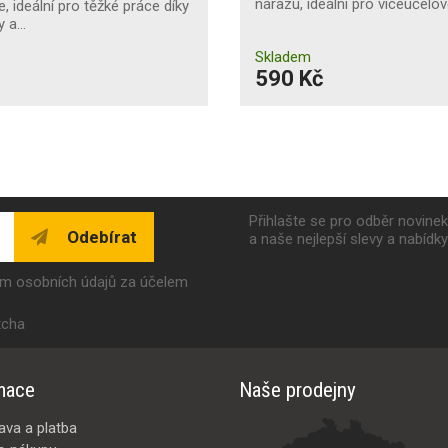
nárazu, ideální pro víceúčelo
e, ideální pro těžké práce díky
y a…
Skladem
590 Kč
Přihlašte se pro odběr novine
Odebírat
a naše nejlepší slevy a nabídk
ím osobních údajů za účelem
tcha
mace
Naše prodejny
ava a platba