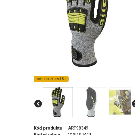
ochrana záprstí 5J
Kód produktu:
ART98349
Kód výrobce:
VV910JA11