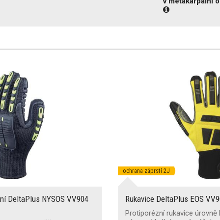
v metakarpální o
ochrana záprstí 2J
ační DeltaPlus NYSOS VV904
Rukavice DeltaPlus EOS VV90
Protiporézní rukavice úrovně 