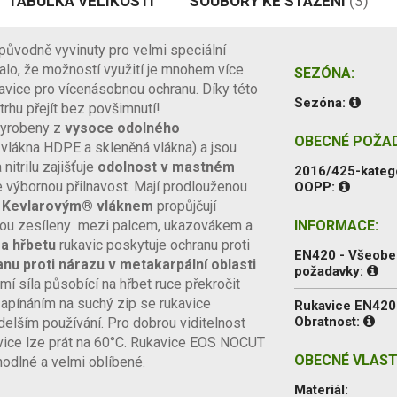
TABULKA VELIKOSTÍ
SOUBORY KE STAŽENÍ
(3)
původně vyvinuty pro velmi speciální
lo, že možností využití je mnohem více.
SEZÓNA:
avice pro vícenásobnou ochranu. Díky této
Sezóna:
trhu přejít bez povšimnutí!
vyrobeny z
vysoce odolného
OBECNÉ POŽA
 vlákna HDPE a skleněná vlákna) a jsou
nitrilu zajišťuje
odolnost v mastném
2016/425-kateg
se výbornou přilnavost.
Mají prodlouženou
OOPP:
é Kevlarovým®
vláknem
propůjčují
sou zesíleny
mezi palcem, ukazovákem a
INFORMACE:
a hřbetu
rukavic poskytuje ochranu proti
EN420 - Všeob
nu proti nárazu v metakarpální oblasti
požadavky:
mí síla působící na hřbet ruce překročit
apínáním na suchý zip se rukavice
Rukavice EN420
Obratnost:
delším používání.
Pro dobrou viditelnost
ice lze prát na 60°C.
Rukavice EOS NOCUT
OBECNÉ VLAST
odlné a velmi oblíbené.
Materiál: