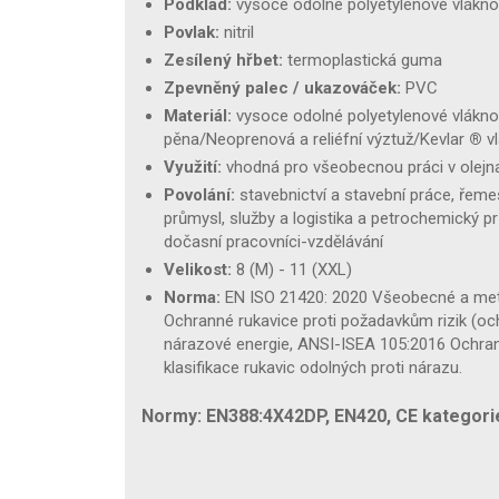
Podklad:
vysoce odolné polyetylenové vlákno
Povlak:
nitril
Zesílený hřbet:
termoplastická guma
Zpevněný palec / ukazováček:
PVC
Materiál:
vysoce odolné polyetylenové vlákno/h
pěna/Neoprenová a reliéfní výztuž/Kevlar
®
v
Využití:
vhodná pro všeobecnou práci v olejn
Povolání:
stavebnictví a stavební práce, řemes
průmysl, služby a logistika a petrochemický prů
dočasní pracovníci-vzdělávání
Velikost:
8 (M) - 11 (XXL)
Norma:
EN ISO 21420: 2020 Všeobecné a me
Ochranné rukavice proti požadavkům rizik (och
nárazové energie, ANSI-ISEA 105:2016 Ochra
klasifikace rukavic odolných proti nárazu.
Normy: EN388:4X42DP, EN420, CE kategorie 