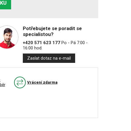
ÍKU
Potřebujete se poradit se
specialistou?
+420 571 623 177
Po - Pá 7:00 -
16:00 hod.
Zaslat dotaz na e-mail
k
Vrácení zdarma
běr