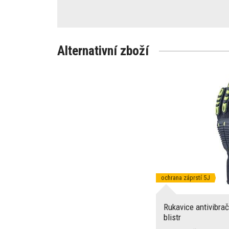
Alternativní zboží
ochrana záprstí 5J
Rukavice antivibr
blistr