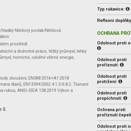
Typ rukavice:
Reflexní doplňk
ladký Nitrilový povlak/Nitrilová
OCHRANA PROT
lákno
Odolnost proti o
atém prostředí
lnictví a druhotné práce, těžký průmysl, lehký
mysl, hornictví, odvětví větrné energie,
Odolnost proti
proříznutí:
Odolnost proti
tody zkoušení, EN388:2016+A1:2018
protržení:
rana dlaní), EN13594:2002 4.1.3/6.8.2.
Tlumení
na rukou, ANSI-ISEA 138:2019 Výkon a
Odolnost proti
propíchnutí:
II.
Ochrana proti
proříznutí čepel
Odolnost proti 