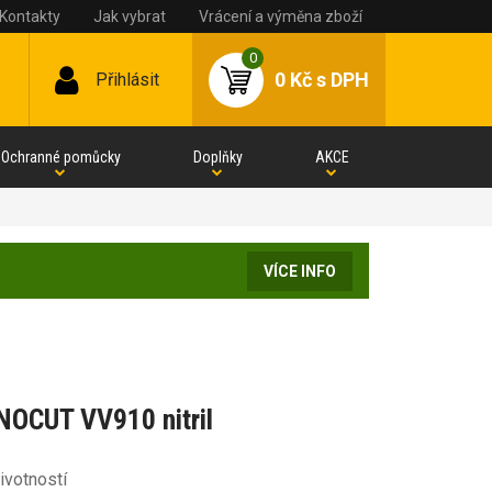
Kontakty
Jak vybrat
Vrácení a výměna zboží
0
0 Kč
s DPH
Přihlásit
Ochranné pomůcky
Doplňky
AKCE
VÍCE INFO
NOCUT VV910 nitril
ivotností