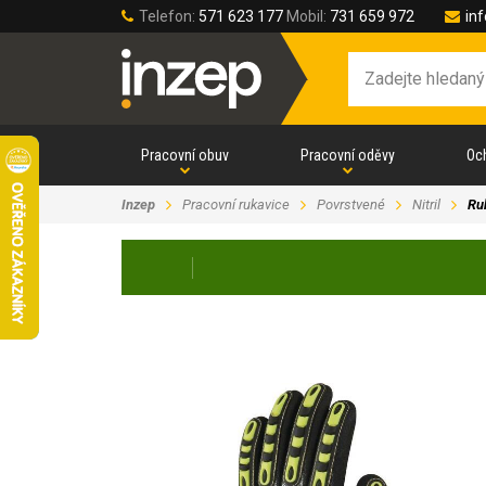
Telefon:
571 623 177
Mobil:
731 659 972
in
Pracovní obuv
Pracovní oděvy
Oc
Inzep
Pracovní rukavice
Povrstvené
Nitril
Ru