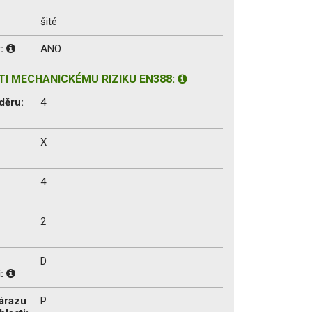
šité
y:
ANO
I MECHANICKÉMU RIZIKU EN388:
děru:
4
X
4
2
D
í:
nárazu
P