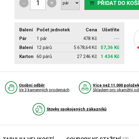
-
+
PŘIDAT DO KOŠ
Balení
Počet jednotek
Cena
Ušetříte
Pár
1 pár
478 Kč
---
Balení
12 párů
5 678,64 Kč
57,36 Kč
Karton
60 párů
27 246 Kč
1 434 Kč
Osobní odběr
Více než 11.000 polože
Ve 3 kamenných prodejnách
Skladem pro okamžitý od
Stovky spokojených zákazníků