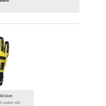
blasti:
0 blistr
B odolné vůči