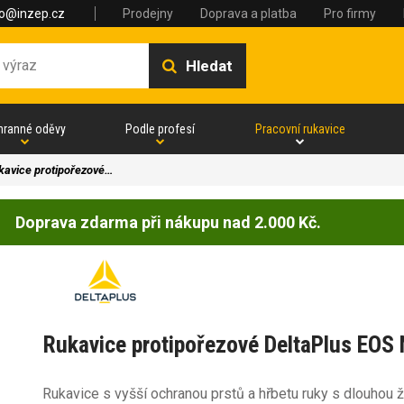
fo@inzep.cz
Prodejny
Doprava a platba
Pro firmy
Hledat
hranné oděvy
Podle profesí
Pracovní rukavice
kavice protipořezové…
Doprava zdarma při nákupu nad 2.000 Kč.
Rukavice protipořezové DeltaPlus EOS 
Rukavice s vyšší ochranou prstů a hřbetu ruky s dlouhou ž