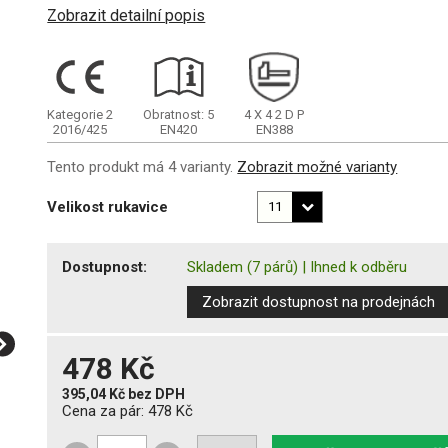
Zobrazit detailní popis
Kategorie 2
Obratnost: 5
4
X
4
2
D
P
2016/425
EN420
EN388
Tento produkt má 4 varianty.
Zobrazit možné varianty
Velikost rukavice
Dostupnost:
Skladem
(7 párů)
|
Ihned k odběru
Zobrazit dostupnost na prodejnách
478 Kč
395,04 Kč
bez DPH
Cena za pár:
478 Kč