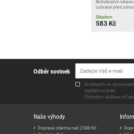
Antivibrační rukavic
ochraně před otřes
Skladem
583 Kč
Odběr novinek
Souhlasím se zpracován
zasílání novinek
Chráněno službou reCap
Naše výhody
Infor
Doprava zdarma nad 2.000 Kč
Dopr