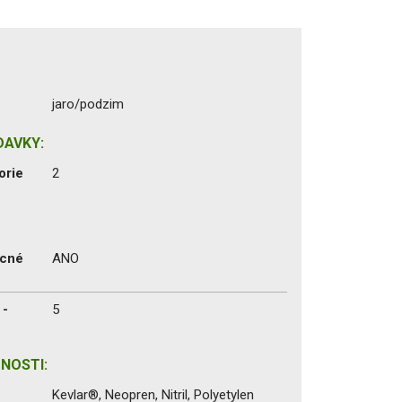
jaro/podzim
DAVKY:
orie
2
ecné
ANO
 -
5
NOSTI:
Kevlar®, Neopren, Nitril, Polyetylen