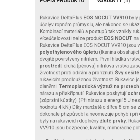
POPIS PRODUKTU
VARIANTY
(4)
Rukavice DeltaPlus
EOS NOCUT VV910
byly 
účelyv ropném průmyslu, ale nakonec se ukáza
Kombinací materiálů a postupů tak vznikly ruk
víceúčelovosti nelze produkt
EOS NOCUT
na 
Rukavice DeltaPlus EOS NOCUT VV910 jsou 
polyethylenového úpletu
(tkanina obsahující
dvojitě povrstveny nitrilem. První hladká vrstva 
prostředí
, druhá (pěnová) nitrilová vrstva za
životnost proti odírání a proříznutí.
Švy sešit
rukavicím prodlouženou životnost. Rukavice j
dlaněmi.
Termoplastická výztuž na prstech 
nárazu a přiskřípnutí.
Rukavice poskytují
ochra
(záprstní kůstky). (
Při nárazu s energií 5 J nes
hodnotu 4 kN.)
Díky manžetě o šířce 8 cm se z
dokonale přizpůsobí a neomezuje pohyb i při 
byly na rukavicích doplněny
žluté prvky
.
Rukav
VV910 jsou bezpečné, kvalitní, mimořádně poh