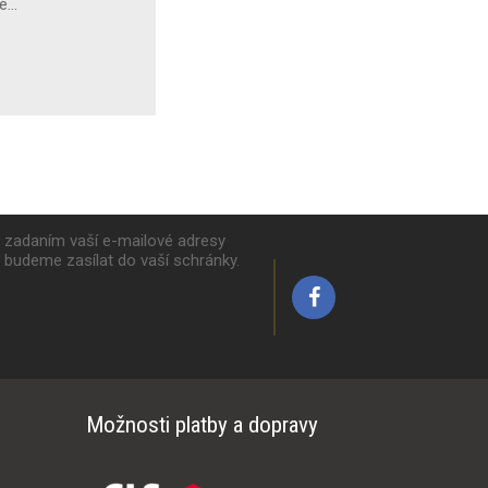
vé…
k zadaním vaší e-mailové adresy
y budeme zasílat do vaší schránky.
Možnosti platby a dopravy