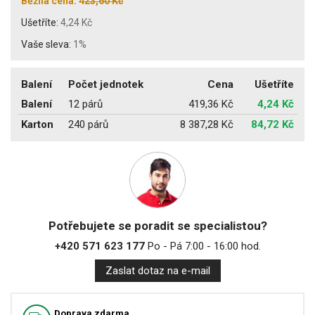
Běžná cena:
423,60 Kč
Ušetříte:
4,24 Kč
Vaše sleva:
1%
Balení
Počet jednotek
Cena
Ušetříte
Balení
12 párů
419,36 Kč
4,24 Kč
Karton
240 párů
8 387,28 Kč
84,72 Kč
Potřebujete se poradit se specialistou?
+420 571 623 177
Po - Pá 7:00 - 16:00 hod.
Zaslat dotaz na e-mail
Doprava zdarma