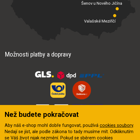
Šenov u Nového Jičína
Valašské Meziříčí
Možnosti platby a dopravy
Než budete pokračovat
Aby náš e-shop mohl dobře fungovat, používá
cookies soubory
.
Nedají se jíst, ale podle zákona to tady musíme mít. Odkliknutím
se Váš život nijak nezmění. Pokud se sběrem cookies