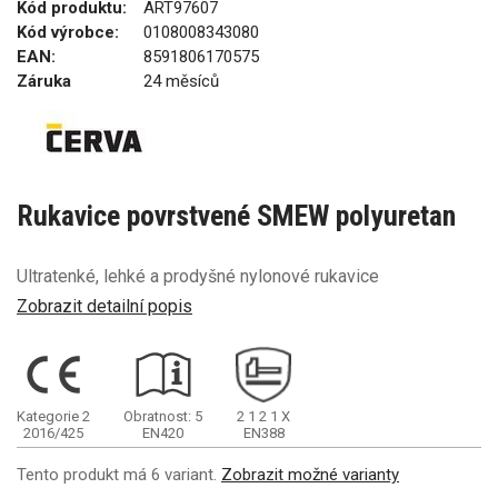
Kód produktu:
ART97607
Kód výrobce:
0108008343080
EAN:
8591806170575
Záruka
24 měsíců
Rukavice povrstvené SMEW polyuretan
Ultratenké, lehké a prodyšné nylonové rukavice
Zobrazit detailní popis
Kategorie 2
Obratnost: 5
2
1
2
1
X
2016/425
EN420
EN388
Tento produkt má 6 variant.
Zobrazit možné varianty