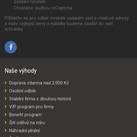
zasílání novinek
Chráněno službou reCaptcha
Přihlašte se pro odběr novinek zadaním vaší e-mailové adresy
a naše nejlepší slevy a nabídky budeme zasílat do vaší
schránky.
Naše výhody
Doprava zdarma nad 2.000 Kč
Osobní odběr
Stabilní firma s dlouhou historií
VIP program pro firmy
Benefit program
Šití oděvů na míru
Náhradní plnění