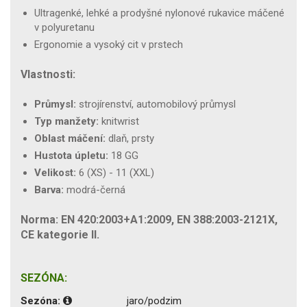
Ultragenké, lehké a prodyšné nylonové rukavice máčené
v polyuretanu
Ergonomie a vysoký cit v prstech
Vlastnosti:
Průmysl:
strojírenství, automobilový průmysl
Typ manžety:
knitwrist
Oblast máčení:
dlaň, prsty
Hustota úpletu:
18 GG
Velikost:
6 (XS) - 11 (XXL)
Barva:
modrá-černá
Norma: EN 420:2003+A1:2009, EN 388:2003-2121X,
CE kategorie II.
SEZÓNA:
Sezóna:
jaro/podzim