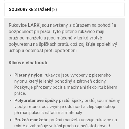
SOUBORY KE STAŽENÍ
(3)
Rukavice
LARK
jsou navrženy s důrazem na pohodlí a
bezpečnost při práci. Tyto pletené rukavice mají
pružnou manžetu a jsou máčené v tenké vrstvě
polyuretanu na špičkách prstů, což zajišťuje spolehlivý
úchop a odolnost proti opotřebení.
Klíčové vlastnosti:
Pletený nylon:
rukavice jsou vyrobeny z pleteného
nylonu, který je lehký, pohodlný a zároveň odolný.
Poskytuje přirozený pocit a maximální flexibilitu během
práce.
Polyuretanové špičky prstů:
špičky prstů jsou máčeny
v polyuretanu, což zvyšuje odolnost a zlepšuje úchop
při manipulaci s nářadím a materiály.
Pružná manžeta:
pružná manžeta udržuje rukavice na
místě a zabraňuje vnikání prachu a nečistot dovnitř