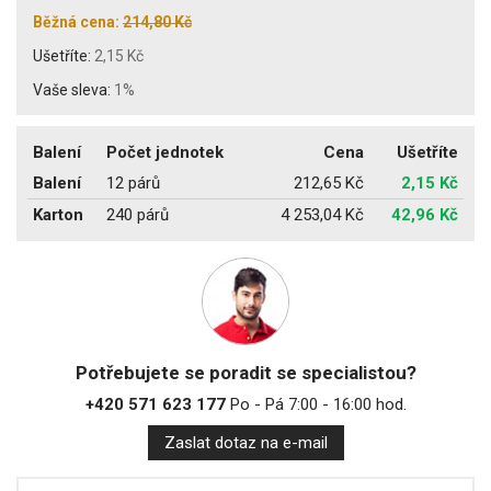
Běžná cena:
214,80 Kč
Ušetříte:
2,15 Kč
Vaše sleva:
1%
Balení
Počet jednotek
Cena
Ušetříte
Balení
12 párů
212,65 Kč
2,15 Kč
Karton
240 párů
4 253,04 Kč
42,96 Kč
Potřebujete se poradit se specialistou?
+420 571 623 177
Po - Pá 7:00 - 16:00 hod.
Zaslat dotaz na e-mail