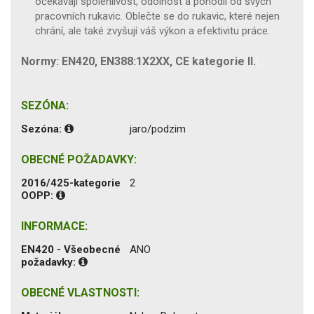
očekávají spolehlivost, odolnost a pohodlí od svých
pracovních rukavic. Oblečte se do rukavic, které nejen
chrání, ale také zvyšují váš výkon a efektivitu práce.
Normy: EN420, EN388:1X2XX, CE kategorie II.
SEZÓNA:
Sezóna:
jaro/podzim
OBECNÉ POŽADAVKY:
2016/425-kategorie
2
OOPP:
INFORMACE:
EN420 - Všeobecné
ANO
požadavky:
OBECNÉ VLASTNOSTI: