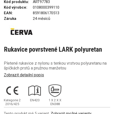
Kód produktu:
ART97783
Kód výrobce:
0108000399110
EAN:
8591806170513
Záruka
24 měsíců
Rukavice povrstvené LARK polyuretan
Pletené rukavice z nylonu s tenkou vrstvou polyuretanu na
špičkách prstů a pružnou manžetou
Zobrazit detailní popis
Kategorie 2
EN420
1
X
2
X
X
2016/425
EN388
Tento produkt má 5 variant.
Zobrazit možné varianty