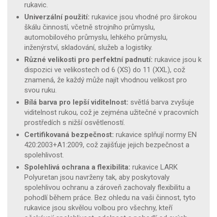
rukavic.
Univerzální použití:
rukavice jsou vhodné pro širokou
škálu činností, včetně strojního průmyslu,
automobilového průmyslu, lehkého průmyslu,
inženýrství, skladování, služeb a logistiky.
Různé velikosti pro perfektní padnutí:
rukavice jsou k
dispozici ve velikostech od 6 (XS) do 11 (XXL), což
znamená, že každý může najít vhodnou velikost pro
svou ruku.
Bílá barva pro lepší viditelnost:
světlá barva zvyšuje
viditelnost rukou, což je zejména užitečné v pracovních
prostředích s nižší osvětleností.
Certifikovaná bezpečnost:
rukavice splňují normy EN
420:2003+A1:2009, což zajišťuje jejich bezpečnost a
spolehlivost.
Spolehlivá ochrana a flexibilita:
rukavice LARK
Polyuretan jsou navrženy tak, aby poskytovaly
spolehlivou ochranu a zároveň zachovaly flexibilitu a
pohodlí během práce. Bez ohledu na vaši činnost, tyto
rukavice jsou skvělou volbou pro všechny, kteří