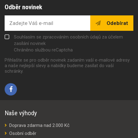
Odběr novinek
Odebírat
Souhlasím se zpracováním osobních údajů za účelem
zasílání novinek
Chráněno službou reCaptcha
Přihlašte se pro odběr novinek zadaním vaší e-mailové adresy
a naše nejlepší slevy a nabídky budeme zasílat do vaší
schránky.
Naše výhody
Doprava zdarma nad 2.000 Kč
Osobní odběr