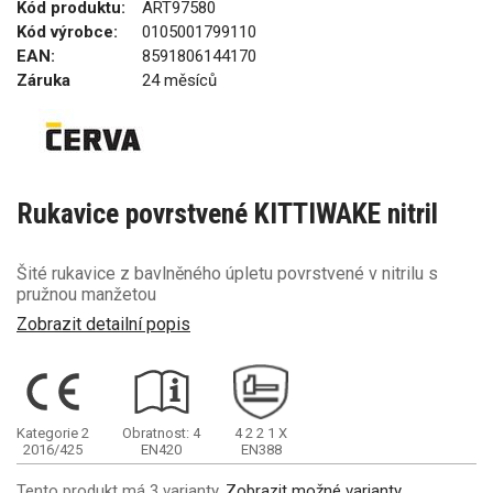
Kód produktu:
ART97580
Kód výrobce:
0105001799110
EAN:
8591806144170
Záruka
24 měsíců
Rukavice povrstvené KITTIWAKE nitril
Šité rukavice z bavlněného úpletu povrstvené v nitrilu s
pružnou manžetou
Zobrazit detailní popis
Kategorie 2
Obratnost: 4
4
2
2
1
X
2016/425
EN420
EN388
Tento produkt má 3 varianty.
Zobrazit možné varianty