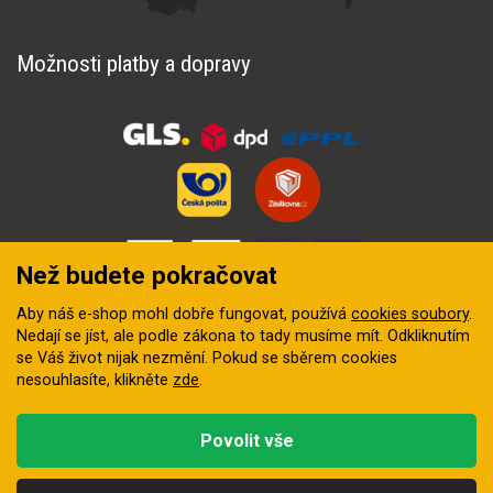
Možnosti platby a dopravy
Než budete pokračovat
Aby náš e-shop mohl dobře fungovat, používá
cookies soubory
.
Nedají se jíst, ale podle zákona to tady musíme mít. Odkliknutím
se Váš život nijak nezmění. Pokud se sběrem cookies
nesouhlasíte, klikněte
zde
.
© 2018–2026 INZEP CENTRUM, s.r.o. Všechna práva vyhrazena
Povolit vše
Vytvořila
digitální agentura FEO