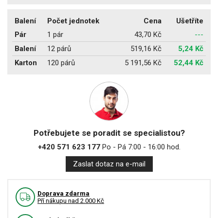
Balení
Počet jednotek
Cena
Ušetříte
Pár
1 pár
43,70 Kč
---
Balení
12 párů
519,16 Kč
5,24 Kč
Karton
120 párů
5 191,56 Kč
52,44 Kč
Potřebujete se poradit se specialistou?
+420 571 623 177
Po - Pá 7:00 - 16:00 hod.
Zaslat dotaz na e-mail
Doprava zdarma
Pří nákupu nad 2.000 Kč