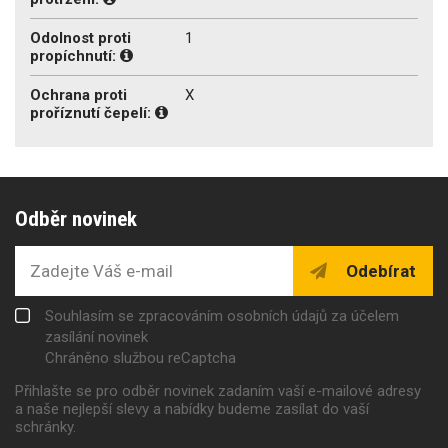
Odolnost proti
1
propíchnutí:
Ochrana proti
X
proříznutí čepelí:
Odběr novinek
Odebírat
Souhlasím se zpracováním osobních údajů za účelem
zasílání novinek
Chráněno službou reCaptcha
Přihlašte se pro odběr novinek zadaním vaší e-mailové adresy
a naše nejlepší slevy a nabídky budeme zasílat do vaší
schránky.