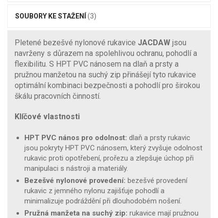
SOUBORY KE STAŽENÍ
(3)
Pletené bezešvé nylonové rukavice
JACDAW
jsou
navrženy s důrazem na spolehlivou ochranu, pohodlí a
flexibilitu. S HPT PVC nánosem na dlaň a prsty a
pružnou manžetou na suchý zip přinášejí tyto rukavice
optimální kombinaci bezpečnosti a pohodlí pro širokou
škálu pracovních činností.
Klíčové vlastnosti
HPT PVC nános pro odolnost:
dlaň a prsty rukavic
jsou pokryty HPT PVC nánosem, který zvyšuje odolnost
rukavic proti opotřebení, prořezu a zlepšuje úchop při
manipulaci s nástroji a materiály.
Bezešvé nylonové provedení:
bezešvé provedení
rukavic z jemného nylonu zajišťuje pohodlí a
minimalizuje podráždění při dlouhodobém nošení.
Pružná manžeta na suchý zip:
rukavice mají pružnou