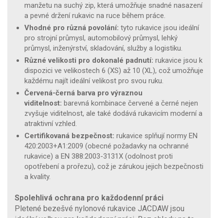
manžetu na suchý zip, která umožňuje snadné nasazení
a pevné držení rukavic na ruce během práce.
Vhodné pro různá povolání:
tyto rukavice jsou ideální
pro strojní průmysl, automobilový průmysl, lehký
průmysl, inženýrství, skladování, služby a logistiku.
Různé velikosti pro dokonalé padnutí:
rukavice jsou k
dispozici ve velikostech 6 (XS) až 10 (XL), což umožňuje
každému najít ideální velikost pro svou ruku.
Červená-černá barva pro výraznou
viditelnost:
barevná kombinace červené a černé nejen
zvyšuje viditelnost, ale také dodává rukavicím moderní a
atraktivní vzhled.
Certifikovaná bezpečnost:
rukavice splňují normy EN
420:2003+A1:2009 (obecné požadavky na ochranné
rukavice) a EN 388:2003-3131X (odolnost proti
opotřebení a prořezu), což je zárukou jejich bezpečnosti
a kvality.
Spolehlivá ochrana pro každodenní práci
Pletené bezešvé nylonové rukavice JACDAW jsou