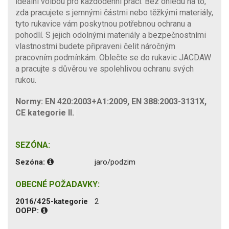
ideální volbou pro každodenní práci. Bez ohledu na to,
zda pracujete s jemnými částmi nebo těžkými materiály,
tyto rukavice vám poskytnou potřebnou ochranu a
pohodlí. S jejich odolnými materiály a bezpečnostními
vlastnostmi budete připraveni čelit náročným
pracovním podmínkám. Oblečte se do rukavic JACDAW
a pracujte s důvěrou ve spolehlivou ochranu svých
rukou.
Normy: EN 420:2003+A1:2009, EN 388:2003-3131X,
CE kategorie II.
SEZÓNA:
Sezóna:
jaro/podzim
OBECNÉ POŽADAVKY:
2016/425-kategorie
2
OOPP: