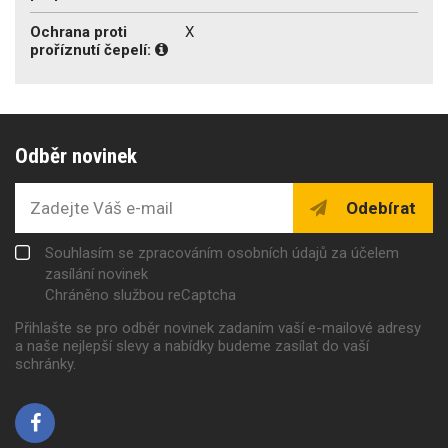
Ochrana proti
X
proříznutí čepelí:
Odběr novinek
Odebírat
Souhlasím se zpracováním osobních údajů za účelem
zasílání novinek
Chráněno službou reCaptcha
Přihlašte se pro odběr novinek zadaním vaší e-mailové adresy
a naše nejlepší slevy a nabídky budeme zasílat do vaší
schránky.