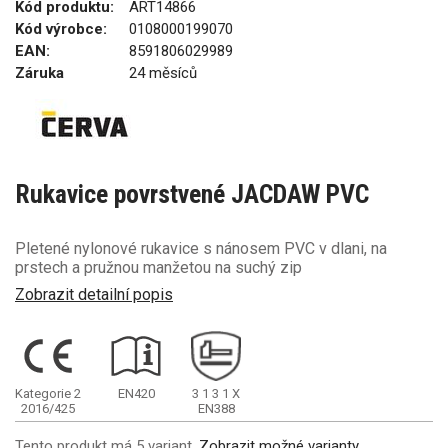
Kód produktu:
ART14866
Kód výrobce:
0108000199070
EAN:
8591806029989
Záruka
24 měsíců
Rukavice povrstvené JACDAW PVC
Pletené nylonové rukavice s nánosem PVC v dlani, na
prstech a pružnou manžetou na suchý zip
Zobrazit detailní popis
Kategorie 2
EN420
3
1
3
1
X
2016/425
EN388
Tento produkt má 5 variant.
Zobrazit možné varianty