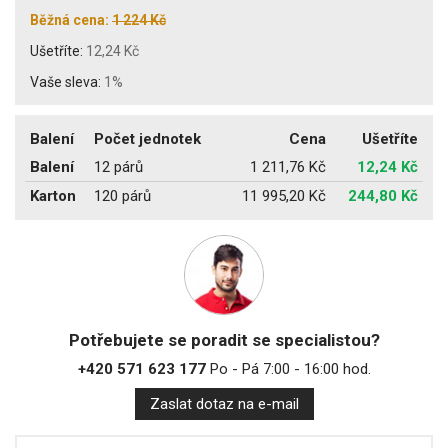
Běžná cena:
1 224 Kč
Ušetříte:
12,24 Kč
Vaše sleva:
1%
Balení
Počet jednotek
Cena
Ušetříte
Balení
12 párů
1 211,76 Kč
12,24 Kč
Karton
120 párů
11 995,20 Kč
244,80 Kč
Potřebujete se poradit se specialistou?
+420 571 623 177
Po - Pá 7:00 - 16:00 hod.
Zaslat dotaz na e-mail