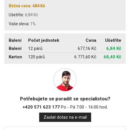
Běžná cena:
684 Kč
Ušetříte:
6,84 Kč
Vaše sleva:
1%
Balení
Počet jednotek
Cena
Ušetříte
Balení
12 párů
677,16 Kč
6,84 Kč
Karton
120 párů
6 771,60 Kč
68,40 Kč
Potřebujete se poradit se specialistou?
+420 571 623 177
Po - Pá 7:00 - 16:00 hod.
Zaslat dotaz na e-mail