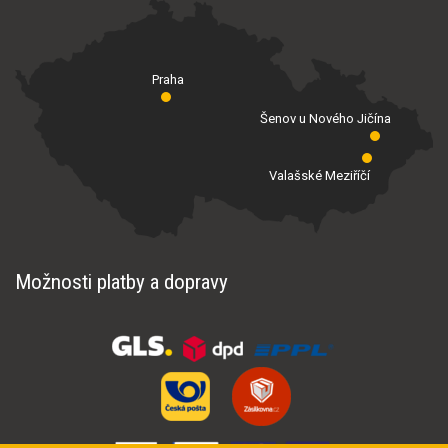
Praha
Šenov u Nového Jičína
Valašské Meziříčí
Možnosti platby a dopravy