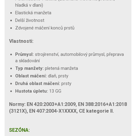
hladká v dlani)
Elastická manžeta
Delší životnost
Zdvojené máčení konců prstů
Vlastnosti:
Průmysl:
strojírenství, automobilový průmysl, přeprava
a skladování
Typ manžety:
pletená manžeta
Oblast máčení:
dlaň, prsty
Druhá oblast máčení:
prsty
Hustota úpletu:
13 GG
Normy: EN 420:2003+A1:2009, EN 388:2016+A1:2018
(3121X), EN 407:2004-X1XXXX, CE kategorie II.
SEZÓNA: