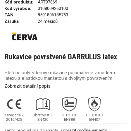
Kód produktu:
ART97869
Kód výrobce:
0108009260100
EAN:
8591806185753
Záruka
24 měsíců
Rukavice povrstvené GARRULUS latex
Pletené polyesterové rukavice polomáčené v modrém
latexu s elastickou manžetou a dvojitým povrstvením
Zobrazit detailní popis
Kategorie 2
Obratnost: 5
3
1
2
1
X
X
1
X
X
X
X
2016/425
EN420
EN388
EN407
Tento produkt má 2 varianty.
Zobrazit možné varianty