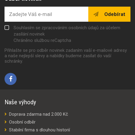
Odebírat
Souhlasím se zpracováním osobních údajů za účelem
zasílání novinek
Chráněno službou reCaptcha
Přihlašte se pro odběr novinek zadaním vaší e-mailové adresy
a naše nejlepší slevy a nabídky budeme zasílat do vaší
schránky.
Naše výhody
Doprava zdarma nad 2.000 Kč
Osobní odběr
Stabilní firma s dlouhou historií