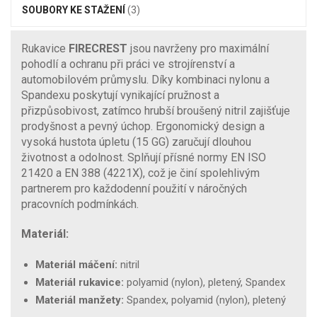
SOUBORY KE STAŽENÍ
(3)
Rukavice
FIRECREST
jsou navrženy pro maximální
pohodlí a ochranu při práci ve strojírenství a
automobilovém průmyslu. Díky kombinaci nylonu a
Spandexu poskytují vynikající pružnost a
přizpůsobivost, zatímco hrubší broušený nitril zajišťuje
prodyšnost a pevný úchop. Ergonomický design a
vysoká hustota úpletu (15 GG) zaručují dlouhou
životnost a odolnost. Splňují přísné normy EN ISO
21420 a EN 388 (4221X), což je činí spolehlivým
partnerem pro každodenní použití v náročných
pracovních podmínkách.
Materiál:
Materiál máčení:
nitril
Materiál rukavice:
polyamid (nylon), pletený, Spandex
Materiál manžety:
Spandex, polyamid (nylon), pletený