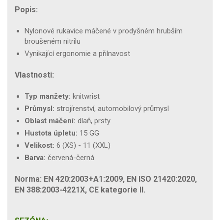
Popis:
Nylonové rukavice máčené v prodyšném hrubším
broušeném nitrilu
Vynikající ergonomie a přilnavost
Vlastnosti:
Typ manžety:
knitwrist
Průmysl:
strojírenství, automobilový průmysl
Oblast máčení:
dlaň, prsty
Hustota úpletu:
15 GG
Velikost:
6 (XS) - 11 (XXL)
Barva:
červená-černá
Norma: EN 420:2003+A1:2009, EN ISO 21420:2020,
EN 388:2003-4221X, CE kategorie II.