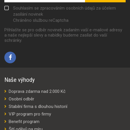
Souhlasím se zpracováním osobních údajů za účelem
zasílání novinek
Chráněno službou reCaptcha
Přihlašte se pro odběr novinek zadaním vaší e-mailové adresy
a naše nejlepší slevy a nabídky budeme zasílat do vaší
schránky.
Naše výhody
Doprava zdarma nad 2.000 Kč
Osobní odběr
Stabilní firma s dlouhou historií
VIP program pro firmy
Benefit program
Šití oděvů na míru