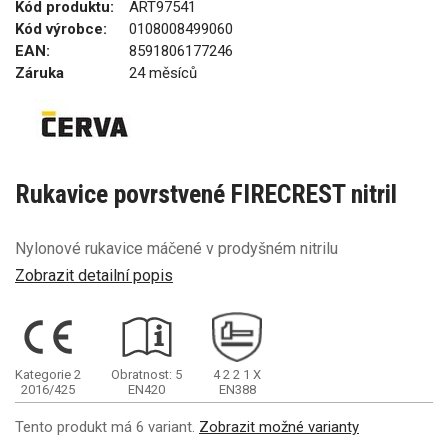
Kód produktu:
ART97541
Kód výrobce:
0108008499060
EAN:
8591806177246
Záruka
24 měsíců
Rukavice povrstvené FIRECREST nitril
Nylonové rukavice máčené v prodyšném nitrilu
Zobrazit detailní popis
Kategorie 2
Obratnost: 5
4
2
2
1
X
2016/425
EN420
EN388
Tento produkt má 6 variant.
Zobrazit možné varianty