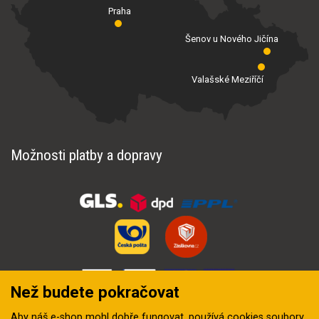
Praha
Šenov u Nového Jičína
Valašské Meziříčí
Možnosti platby a dopravy
Než budete pokračovat
Aby náš e-shop mohl dobře fungovat, používá
cookies soubory
.