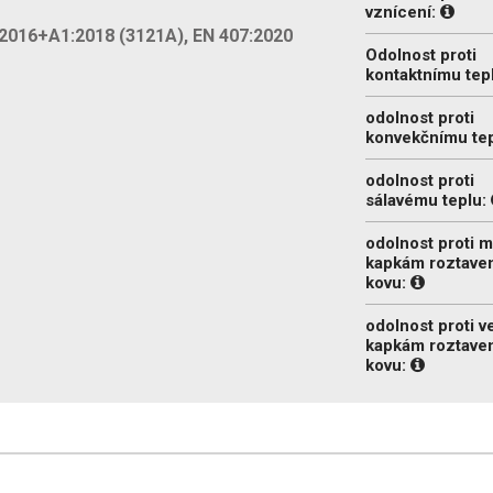
vznícení:
:2016+A1:2018 (3121A), EN 407:2020
Odolnost proti
kontaktnímu tep
odolnost proti
konvekčnímu te
odolnost proti
sálavému teplu:
odolnost proti 
kapkám roztave
kovu:
odolnost proti 
kapkám roztave
kovu: