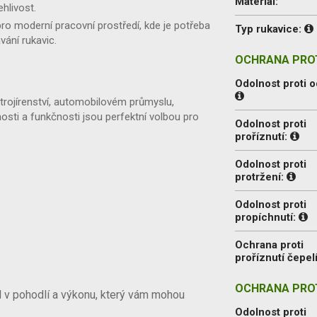
Materiál:
hlivost.
pro moderní pracovní prostředí, kde je potřeba
Typ rukavice:
vání rukavic.
OCHRANA PROT
Odolnost proti o
strojírenství, automobilovém průmyslu,
nosti a funkčnosti jsou perfektní volbou pro
Odolnost proti
proříznutí:
Odolnost proti
protržení:
Odolnost proti
propíchnutí:
Ochrana proti
proříznutí čepel
OCHRANA PROT
l v pohodlí a výkonu, který vám mohou
Odolnost proti