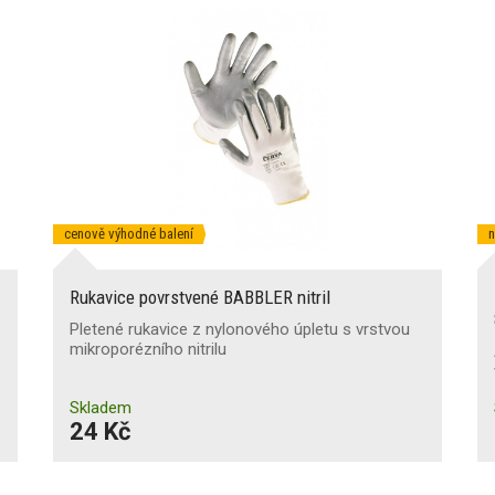
cenově výhodné balení
n
Rukavice povrstvené BABBLER nitril
Pletené rukavice z nylonového úpletu s vrstvou
mikroporézního nitrilu
Skladem
24 Kč