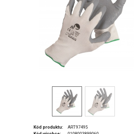
Kód produktu:
ART97495
Kód výrobce:
0108003899060