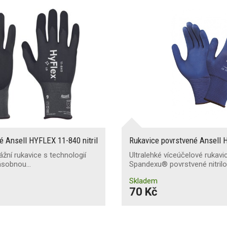
é Ansell HYFLEX 11-840 nitril
Rukavice povrstvené Ansell H
žní rukavice s technologií
Ultralehké víceúčelové rukavi
násobnou…
Spandexu® povrstvené nitril
Skladem
70 Kč