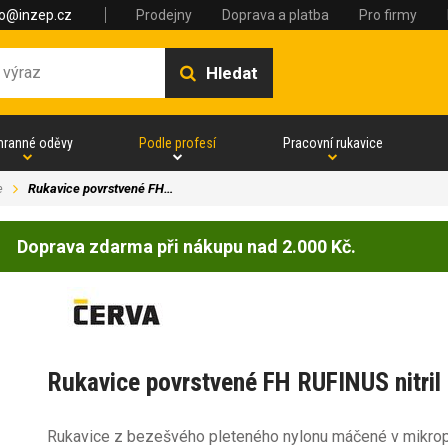
fo@inzep.cz
Prodejny
Doprava a platba
Pro firmy
Hledat
hranné oděvy
Podle profesí
Pracovní rukavice
e
Rukavice povrstvené FH…
Doprava zdarma při nákupu nad 2.000 Kč.
Rukavice povrstvené FH RUFINUS nitril
Rukavice z bezešvého pleteného nylonu máčené v mikropor