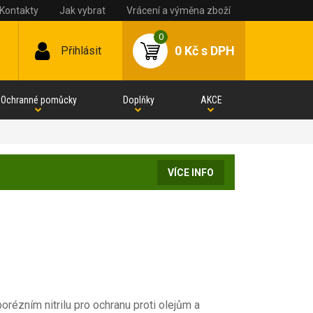
Kontakty
Jak vybrat
Vrácení a výměna zboží
0
0 Kč
s DPH
Přihlásit
Ochranné pomůcky
Doplňky
AKCE
VÍCE INFO
ézním nitrilu pro ochranu proti olejům a