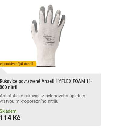
ejprodávanější Ansell
Rukavice povrstvené Ansell HYFLEX FOAM 11-
800 nitril
Antistatické rukavice z nylonového úpletu s
vrstvou mikroporézního nitrilu
Skladem
114 Kč