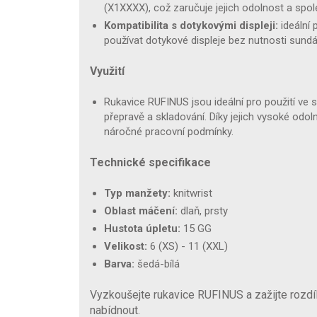
(X1XXXX), což zaručuje jejich odolnost a spole
Kompatibilita s dotykovými displeji:
ideální 
používat dotykové displeje bez nutnosti sundá
Využití
Rukavice RUFINUS jsou ideální pro použití ve 
přepravě a skladování. Díky jejich vysoké odol
náročné pracovní podmínky.
Technické specifikace
Typ manžety:
knitwrist
Oblast máčení:
dlaň, prsty
Hustota úpletu:
15 GG
Velikost:
6 (XS) - 11 (XXL)
Barva:
šedá-bílá
Vyzkoušejte rukavice RUFINUS a zažijte rozdí
nabídnout.