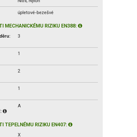
Nitril, Nylon
úpletové-bezešvé
I MECHANICKÉMU RIZIKU EN388:
děru:
3
1
2
1
A
í:
I TEPELNÉMU RIZIKU EN407:
X