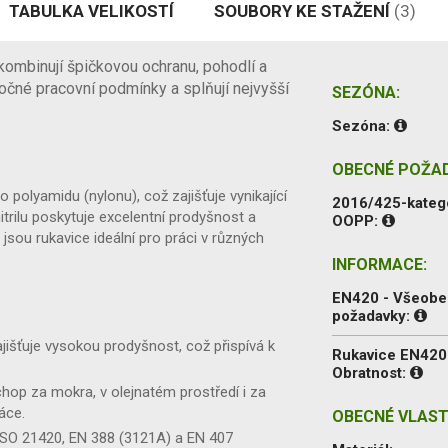
TABULKA VELIKOSTÍ
SOUBORY KE STAŽENÍ
(3)
 kombinují špičkovou ochranu, pohodlí a
ročné pracovní podmínky a splňují nejvyšší
SEZÓNA:
Sezóna:
OBECNÉ POŽA
polyamidu (nylonu), což zajišťuje vynikající
2016/425-kateg
trilu poskytuje excelentní prodyšnost a
OOPP:
jsou rukavice ideální pro práci v různých
INFORMACE:
EN420 - Všeob
požadavky:
ajišťuje vysokou prodyšnost, což přispívá k
Rukavice EN420
Obratnost:
hop za mokra, v olejnatém prostředí i za
áce.
OBECNÉ VLAST
ISO 21420, EN 388 (3121A) a EN 407