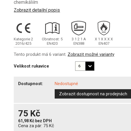
chemikáliím
Zobrazit detailní popis
Kategorie 2
Obratnost: 5
3
1
2
1
A
X
1
X
X
X
X
2016/425
EN420
EN388
EN407
Tento produkt má 6 variant.
Zobrazit možné varianty
Velikost rukavice
Dostupnost:
Nedostupné
Zobrazit dostupnost na prodejnách
75 Kč
61,98 Kč
bez DPH
Cena za pár:
75 Kč