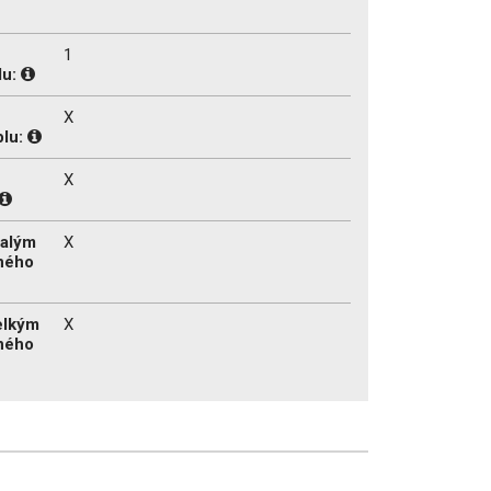
1
lu:
X
plu:
X
malým
X
ného
velkým
X
ného