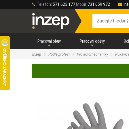
Telefon:
571 623 177
Mobil:
731 659 972
in
Pracovní obuv
Pracovní oděvy
Oc
Inzep
Podle profesí
Pro automechaniky
Rukavic