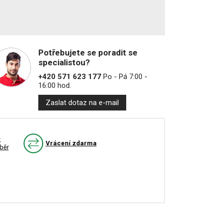
Potřebujete se poradit se
specialistou?
+420 571 623 177
Po - Pá 7:00 -
16:00 hod.
Zaslat dotaz na e-mail
k
Vrácení zdarma
běr