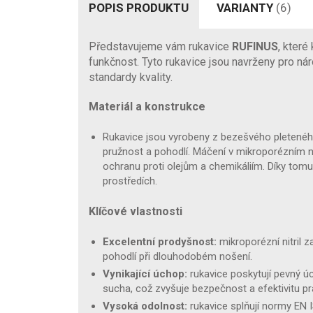
POPIS PRODUKTU
VARIANTY
(6)
Představujeme vám rukavice
RUFINUS
, které
funkčnost. Tyto rukavice jsou navrženy pro ná
standardy kvality.
Materiál a konstrukce
Rukavice jsou vyrobeny z bezešvého pleteného 
pružnost a pohodlí. Máčení v mikroporézním ni
ochranu proti olejům a chemikáliím. Díky tomu 
prostředích.
Klíčové vlastnosti
Excelentní prodyšnost:
mikroporézní nitril z
pohodlí při dlouhodobém nošení.
Vynikající úchop:
rukavice poskytují pevný úc
sucha, což zvyšuje bezpečnost a efektivitu pr
Vysoká odolnost:
rukavice splňují normy EN 