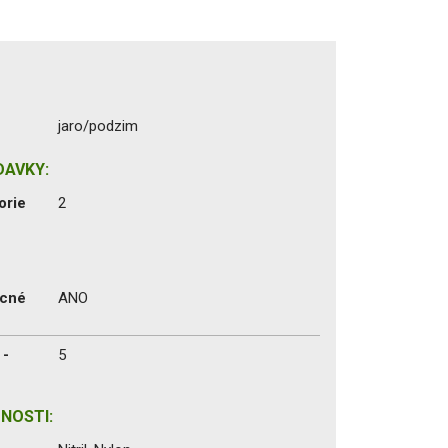
jaro/podzim
DAVKY:
orie
2
ecné
ANO
 -
5
NOSTI: