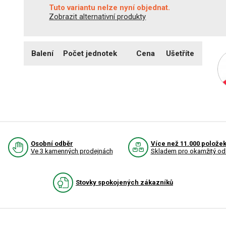
Tuto variantu nelze nyní objednat.
Zobrazit alternativní produkty
Balení
Počet jednotek
Cena
Ušetříte
Osobní odběr
Více než 11.000 polože
Ve 3 kamenných prodejnách
Skladem pro okamžitý od
Stovky spokojených zákazníků