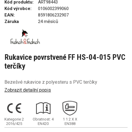
Kód produktu:
ART98443
Kód výrobce:
0106002399060
EAN:
8591806232907
Záruka
24 měsíců
Rukavice povrstvené FF HS-04-015 PVC
terčíky
Bezešvé rukavice z polyesteru s PVC terčíky
Zobrazit detailní popis
Kategorie 2
Obratnost: 4
1
1
2
X
X
2016/425
EN420
EN388