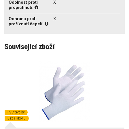
Odolnost proti
X
propíchnutí:
Ochrana proti
X
proříznutí čepelí:
Související zboží
PVC terčíky
Bez silikonu