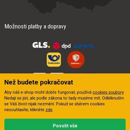
Možnosti platby a dopravy
Než budete pokračovat
Aby náš e-shop mohl dobře fungovat, používá
cookies soubory
.
Nedají se jíst, ale podle zákona to tady musíme mít. Odkliknutím
se Váš život nijak nezmění. Pokud se sběrem cookies
nesouhlasíte, klikněte
zde
.
© 2018–2026 INZEP CENTRUM, s.r.o. Všechna práva vyhrazena
Povolit vše
Vytvořila
digitální agentura FEO