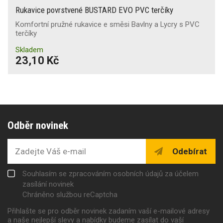
Rukavice povrstvené BUSTARD EVO PVC terčíky
Komfortní pružné rukavice e směsi Bavlny a Lycry s PVC
terčíky
Skladem
23,10 Kč
Odběr novinek
Odebírat
Souhlasím se zpracováním osobních údajů za účelem
zasílání novinek
Chráněno službou reCaptcha
Přihlašte se pro odběr novinek zadaním vaší e-mailové adresy
a naše nejlepší slevy a nabídky budeme zasílat do vaší