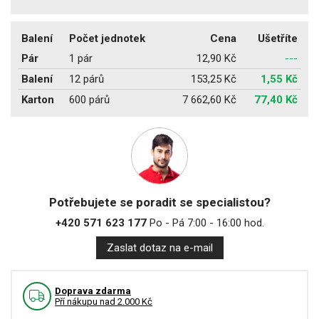
Balení
Počet jednotek
Cena
Ušetříte
Pár
1 pár
12,90 Kč
---
Balení
12 párů
153,25 Kč
1,55 Kč
Karton
600 párů
7 662,60 Kč
77,40 Kč
Potřebujete se poradit se specialistou?
+420 571 623 177
Po - Pá 7:00 - 16:00 hod.
Zaslat dotaz na e-mail
Doprava zdarma
Pří nákupu nad 2.000 Kč