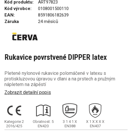
Kód produktu:
ART97823
Kód výrobce:
0108001500110
EAN:
8591806182639
Záruka
24 měsíců
Rukavice povrstvené DIPPER latex
Pletené nylonové rukavice polomáčené v latexu s
protiskluzovou úpravou v dlani a na prstech a pružným
nápletem na zápěstí
Zobrazit detailní popis
Kategorie 2
Obratnost: 5
3
1
4
1
X
X
1
X
X
X
X
2016/425
EN420
EN388
EN407