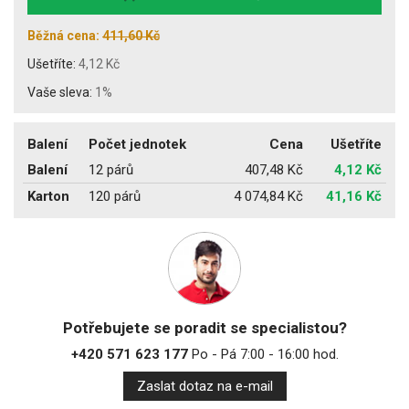
Běžná cena:
411,60 Kč
Ušetříte:
4,12 Kč
Vaše sleva:
1%
Balení
Počet jednotek
Cena
Ušetříte
Balení
12 párů
407,48 Kč
4,12 Kč
Karton
120 párů
4 074,84 Kč
41,16 Kč
Potřebujete se poradit se specialistou?
+420 571 623 177
Po - Pá 7:00 - 16:00 hod.
Zaslat dotaz na e-mail