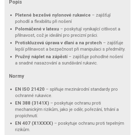
Popis
Pletené bezešvé nylonové rukavice
– zajišťují
pohodlí a flexibilitu při nošení
Polomáčené v latexu
– poskytují vynikající citlivost a
přilnavost, což je ideální pro precizní práci.
Protiskluzová úprava v dlani a na prstech
– zajišťuje
lepší přilnavost a bezpečnost při manipulaci s předměty.
Pružný náplet na zápěstí
– zajišťuje pohodlné nošení
a snadné nasazování a sundávání rukavic.
Normy
EN ISO 21420
– splňuje mezinárodní standardy pro
ochranné rukavice.
EN 388 (3141X)
– poskytuje ochranu proti
mechanickým rizikům, jako je oděr, pořezání, trhání a
propíchnutí.
EN 407 (X1XXXX)
– poskytuje ochranu proti tepelným
rizikům.