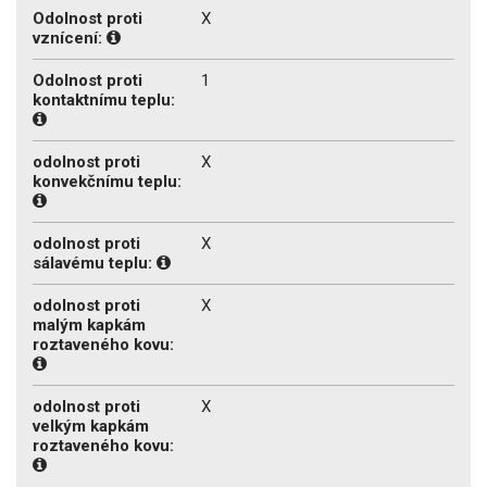
Odolnost proti
X
vznícení:
Odolnost proti
1
kontaktnímu teplu:
odolnost proti
X
konvekčnímu teplu:
odolnost proti
X
sálavému teplu:
odolnost proti
X
malým kapkám
roztaveného kovu:
odolnost proti
X
velkým kapkám
roztaveného kovu: