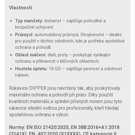
Vlastnosti
Typ manžety:
knitwrist – zajišťuje pohodlné a
bezpečné uchycení.
Průmysl:
automobilový průmysl, Strojírenství – ideální
pro použití v těchto odvětvích, kde je potřeba spolehlivá
ochrana a pohodlí.
Oblast máčení:
dlaň, prsty – poskytuje vynikající
ochranu a přilnavost v klíčových oblastech.
Hustota úpletu:
10 GG – zajišťuje pevnost a odolnost
rukavic.
Rukavice DIPPER jsou navrženy tak, aby poskytovaly
maximální ochranu a pohodlí při práci. Díky použití
kvalitních materiálů a splnění přísných norem jsou tyto
rukavice ideální volbou pro profesionály, kteří hledají
spolehlivou ochranu a výkon.
Normy: EN ISO 21420:2020, EN 388:2016+A1:2018
(3141X), EN_407:2020 (X1XXXX), CE kategorie II.