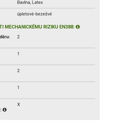
Bavlna, Latex
úpletové-bezešvé
I MECHANICKÉMU RIZIKU EN388:
děru:
2
1
2
1
X
í: