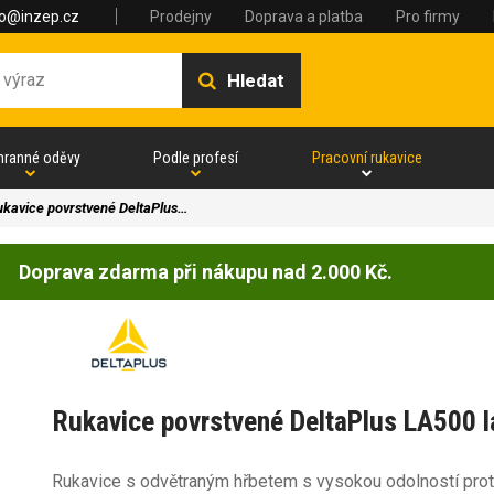
fo@inzep.cz
Prodejny
Doprava a platba
Pro firmy
Hledat
hranné oděvy
Podle profesí
Pracovní rukavice
ukavice povrstvené DeltaPlus…
Doprava zdarma při nákupu nad 2.000 Kč.
Rukavice povrstvené DeltaPlus LA500 l
Rukavice s odvětraným hřbetem s vysokou odolností proti 