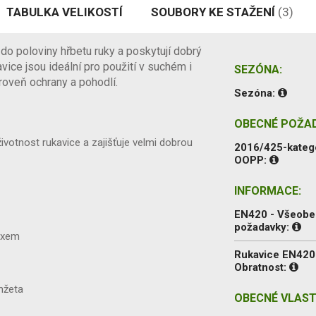
TABULKA VELIKOSTÍ
SOUBORY KE STAŽENÍ
(3)
do poloviny hřbetu ruky a poskytují dobrý
ice jsou ideální pro použití v suchém i
SEZÓNA:
roveň ochrany a pohodlí.
Sezóna:
OBECNÉ POŽA
votnost rukavice a zajišťuje velmi dobrou
2016/425-kateg
OOPP:
INFORMACE:
EN420 - Všeob
požadavky:
texem
Rukavice EN420
Obratnost:
nžeta
OBECNÉ VLAST