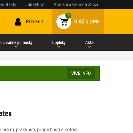
Kontakty
Jak vybrat
Vrácení a výměna zboží
0
0 Kč
s DPH
Přihlásit
Ochranné pomůcky
Doplňky
AKCE
VÍCE INFO
atex
oděru, prasknutí, propíchnutí a ketonu