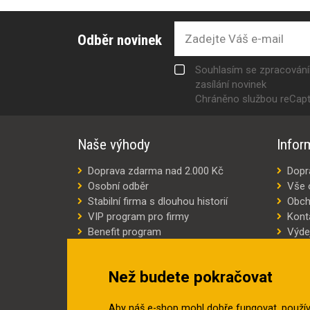
Odběr novinek
Souhlasím se zpracován
zasílání novinek
Chráněno službou reCap
Naše výhody
Infor
Doprava zdarma nad 2.000 Kč
Dopr
Osobní odběr
Vše 
Stabilní firma s dlouhou historií
Obch
VIP program pro firmy
Kont
Benefit program
Výde
Šití oděvů na míru
Výro
Náhradní plnění
Jak v
Než budete pokračovat
Šetříme náklady
Aby náš e-shop mohl dobře fungovat, použí