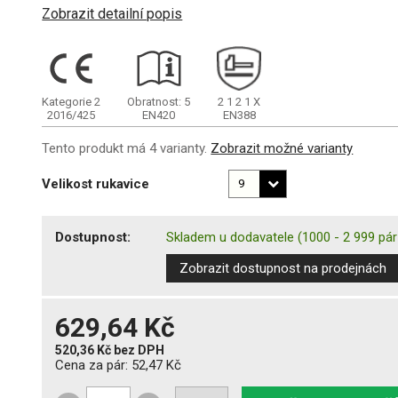
Zobrazit detailní popis
Kategorie 2
Obratnost: 5
2
1
2
1
X
2016/425
EN420
EN388
Tento produkt má 4 varianty.
Zobrazit možné varianty
Velikost rukavice
Dostupnost:
Skladem u dodavatele
(1000 - 2 999 pár
Zobrazit dostupnost na prodejnách
629,64 Kč
520,36 Kč
bez DPH
Cena za pár:
52,47 Kč