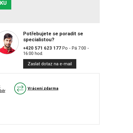
ÍKU
Potřebujete se poradit se
specialistou?
+420 571 623 177
Po - Pá 7:00 -
16:00 hod.
Zaslat dotaz na e-mail
k
Vrácení zdarma
běr