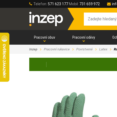
Telefon:
571 623 177
Mobil:
731 659 972
in
Pracovní obuv
Pracovní oděvy
Oc
Inzep
Pracovní rukavice
Povrstvené
Latex
R