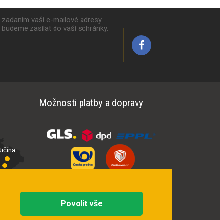
k zadaním vaší e-mailové adresy
y budeme zasílat do vaší schránky.
Možnosti platby a dopravy
ičína
íčí
Povolit vše