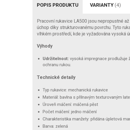
POPIS PRODUKTU
VARIANTY
(4)
Pracovní rukavice LA500 jsou nepropustné až 
úchop díky strukturovanému povrchu. Tyto rukav
vlhkém prostředí, kde je vyžadována vysoká ú
Výhody
Udržitelnost:
vysoká impregnace prodlužuje ži
ochranu rukou.
Technické detaily
Typ rukavice: mechanická rukavice
Materiál: bavlna s přilnavým texturovaným la
Úroveň máčení: máčená pěst
Počet máčení: jedno máčení
Charakteristika manžety: přidána úpletová ma
Barva: zelená