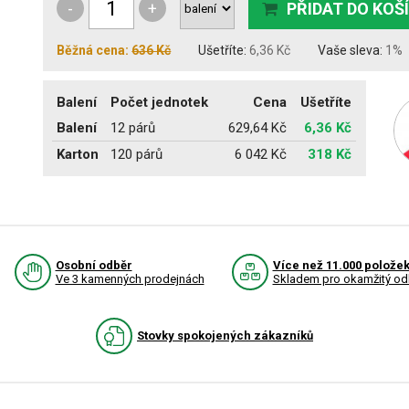
-
+
PŘIDAT DO KOŠ
Běžná cena:
636 Kč
Ušetříte:
6,36 Kč
Vaše sleva:
1%
Balení
Počet jednotek
Cena
Ušetříte
Balení
12 párů
629,64 Kč
6,36 Kč
Karton
120 párů
6 042 Kč
318 Kč
Osobní odběr
Více než 11.000 polože
Ve 3 kamenných prodejnách
Skladem pro okamžitý od
Stovky spokojených zákazníků