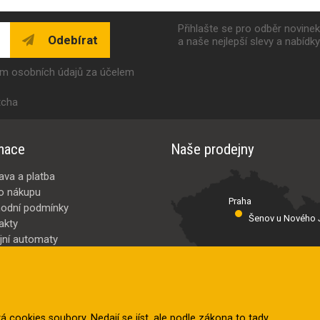
Přihlašte se pro odběr novine
Odebírat
a naše nejlepší slevy a nabídk
ím osobních údajů za účelem
tcha
mace
Naše prodejny
ava a platba
o nákupu
Praha
odní podmínky
Šenov u Nového J
akty
jní automaty
Valašské Meziř
bci
ybrat
vá
cookies soubory
. Nedají se jíst, ale podle zákona to tady