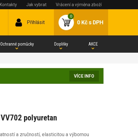
Kontakty
Jak vybrat
Vrácení a výměna zboží
0
0 Kč
s DPH
Přihlásit
Ochranné pomůcky
Doplňky
AKCE
VÍCE INFO
 VV702 polyuretan
ností a zručností, elasticitou a výbornou