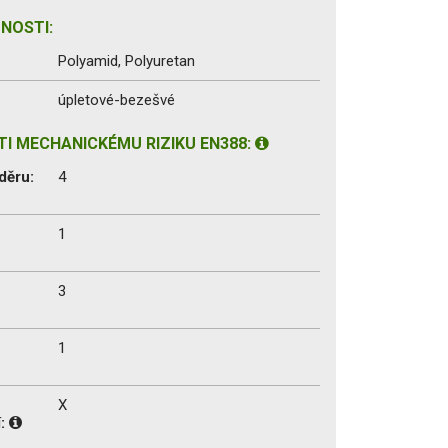
NOSTI:
Polyamid, Polyuretan
úpletové-bezešvé
I MECHANICKÉMU RIZIKU EN388:
děru:
4
1
3
1
X
í: