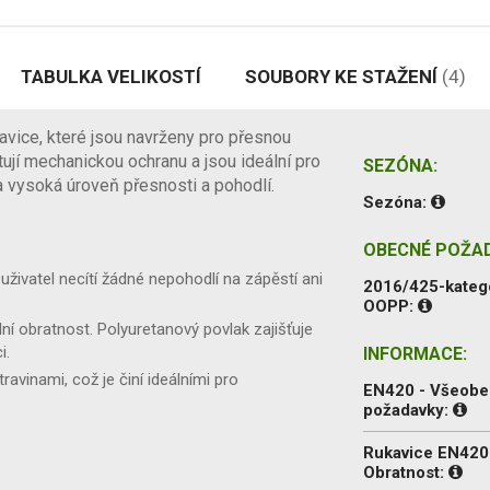
TABULKA VELIKOSTÍ
SOUBORY KE STAŽENÍ
(4)
avice, které jsou navrženy pro přesnou
ují mechanickou ochranu a jsou ideální pro
SEZÓNA:
 vysoká úroveň přesnosti a pohodlí.
Sezóna:
OBECNÉ POŽA
e uživatel necítí žádné nepohodlí na zápěstí ani
2016/425-kateg
OOPP:
lní obratnost. Polyuretanový povlak zajišťuje
i.
INFORMACE:
ravinami, což je činí ideálními pro
EN420 - Všeob
požadavky:
Rukavice EN420
Obratnost: