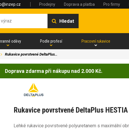
fo@inzep.cz
Prodejny
Doprava a platba
Pro firmy
Hledat
hranné oděvy
Podle profesí
Pracovní rukavice
Rukavice povrstvené DeltaPlus…
Doprava zdarma při nákupu nad 2.000 Kč.
Rukavice povrstvené DeltaPlus HESTIA
Lehké rukavice povrstvené polyuretanem s maximální obrat