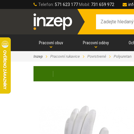
Telefon:
571 623 177
Mobil:
731 659 972
in
Pracovní obuv
Pracovní oděvy
Oc
Inzep
Pracovní rukavice
Povrstvené
Polyuretan