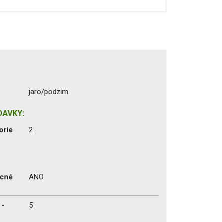
jaro/podzim
DAVKY:
orie
2
ecné
ANO
 -
5