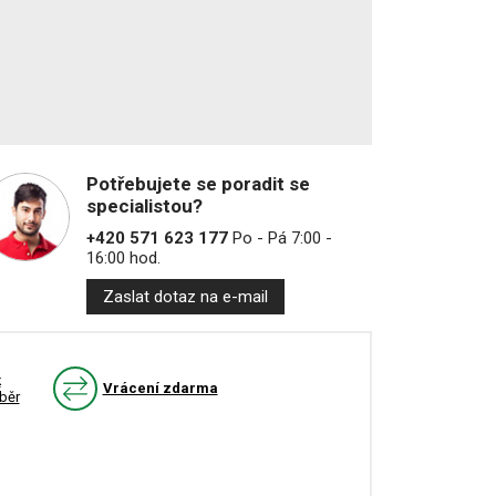
Potřebujete se poradit se
specialistou?
+420 571 623 177
Po - Pá 7:00 -
16:00 hod.
Zaslat dotaz na e-mail
k
Vrácení zdarma
běr