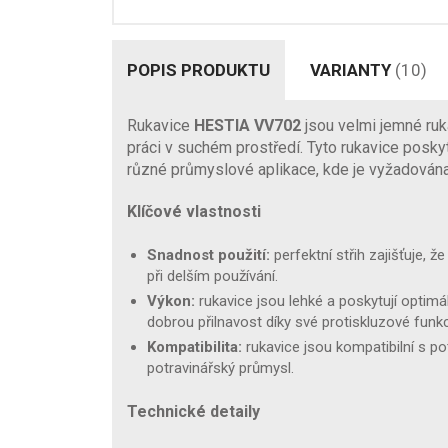
POPIS PRODUKTU
VARIANTY
(10)
Rukavice
HESTIA VV702
jsou velmi jemné ruk
práci v suchém prostředí. Tyto rukavice poskyt
různé průmyslové aplikace, kde je vyžadována
Klíčové vlastnosti
Snadnost použití:
perfektní střih zajišťuje, ž
při delším používání.
Výkon:
rukavice jsou lehké a poskytují optimá
dobrou přilnavost díky své protiskluzové funkc
Kompatibilita:
rukavice jsou kompatibilní s pot
potravinářský průmysl.
Technické detaily