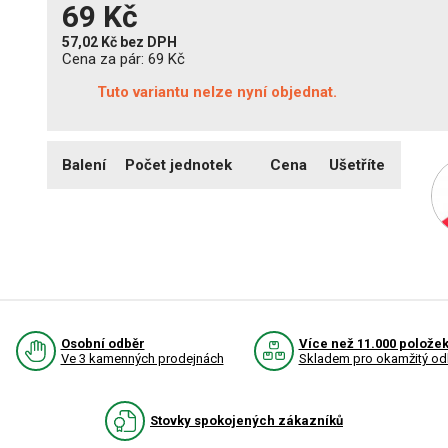
69 Kč
57,02 Kč
bez DPH
Cena za pár:
69 Kč
Tuto variantu nelze nyní objednat.
Balení
Počet jednotek
Cena
Ušetříte
Osobní odběr
Více než 11.000 polože
Ve 3 kamenných prodejnách
Skladem pro okamžitý od
Stovky spokojených zákazníků