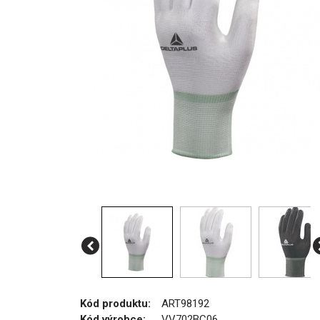
Kód produktu:
ART98192
Kód výrobce:
VV702BC06