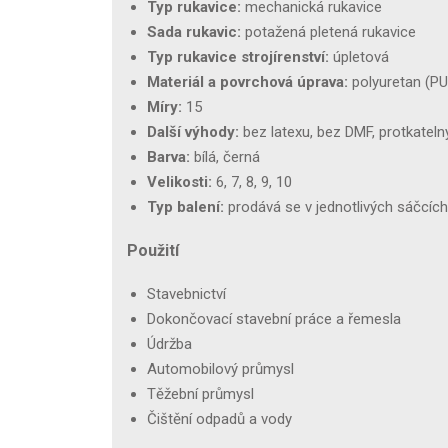
Typ rukavice:
mechanická rukavice
Sada rukavic:
potažená pletená rukavice
Typ rukavice strojírenství:
úpletová
Materiál a povrchová úprava:
polyuretan (PU
Míry:
15
Další výhody:
bez latexu, bez DMF, protkateln
Barva:
bílá, černá
Velikosti:
6, 7, 8, 9, 10
Typ balení:
prodává se v jednotlivých sáčcích
Použití
Stavebnictví
Dokončovací stavební práce a řemesla
Údržba
Automobilový průmysl
Těžební průmysl
Čištění odpadů a vody