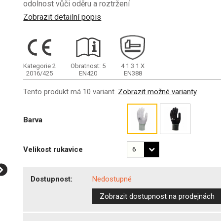
odolnost vůči oděru a roztržení
Zobrazit detailní popis
Kategorie 2
Obratnost: 5
4
1
3
1
X
2016/425
EN420
EN388
Tento produkt má 10 variant.
Zobrazit možné varianty
Barva
Velikost rukavice
Dostupnost:
Nedostupné
Zobrazit dostupnost na prodejnách