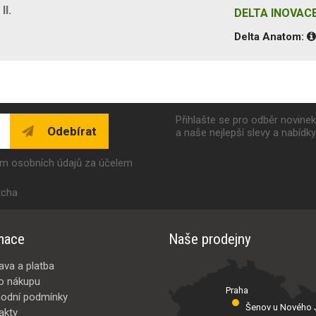
II.
DELTA INOVACE
Delta Anatom:
Přihlašte se pro odběr novine
Odebírat
a naše nejlepší slevy a nabídk
ím osobních údajů za účelem
tcha
mace
Naše prodejny
ava a platba
o nákupu
Praha
odní podmínky
Šenov u Nového J
akty