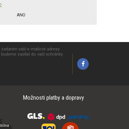
:
ANO
k zadaním vaší e-mailové adresy
y budeme zasílat do vaší schránky.
Možnosti platby a dopravy
ičína