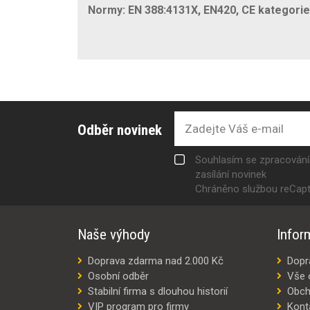
Normy: EN 388:4131X, EN420, CE kategorie 
Odběr novinek
Souhlasím se zpracován
zasílání novinek
Chráněno službou reCap
Naše výhody
Infor
Doprava zdarma nad 2.000 Kč
Dopr
Osobní odběr
Vše 
Stabilní firma s dlouhou historií
Obch
VIP program pro firmy
Kont