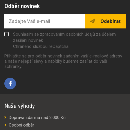
Odběr novinek
Odebírat
Souhlasím se zpracováním osobních údajů za účelem
zasílání novinek
Chráněno službou reCaptcha
Přihlašte se pro odběr novinek zadaním vaší e-mailové adresy
a naše nejlepší slevy a nabídky budeme zasílat do vaší
schránky.
Naše výhody
Doprava zdarma nad 2.000 Kč
Osobní odběr