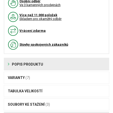
Osobní odběr
Ve 3 kamenných prodejnách
Více než 11.000 položek
Skladem pro okamžitý odběr
Vrácení zdarma
Stovky spokojených zákazníků
POPIS PRODUKTU
VARIANTY
(7)
TABULKA VELIKOSTÍ
SOUBORY KE STAŽENÍ
(3)