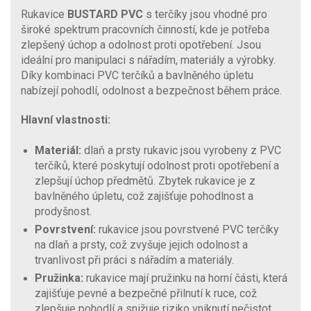
Rukavice
BUSTARD PVC
s terčíky jsou vhodné pro
široké spektrum pracovních činností, kde je potřeba
zlepšený úchop a odolnost proti opotřebení. Jsou
ideální pro manipulaci s nářadím, materiály a výrobky.
Díky kombinaci PVC terčíků a bavlněného úpletu
nabízejí pohodlí, odolnost a bezpečnost během práce.
Hlavní vlastnosti:
Materiál:
dlaň a prsty rukavic jsou vyrobeny z PVC
terčíků, které poskytují odolnost proti opotřebení a
zlepšují úchop předmětů. Zbytek rukavice je z
bavlněného úpletu, což zajišťuje pohodlnost a
prodyšnost.
Povrstvení:
rukavice jsou povrstvené PVC terčíky
na dlaň a prsty, což zvyšuje jejich odolnost a
trvanlivost při práci s nářadím a materiály.
Pružinka:
rukavice mají pružinku na horní části, která
zajišťuje pevné a bezpečné přilnutí k ruce, což
zlepšuje pohodlí a snižuje riziko vniknutí nečistot.