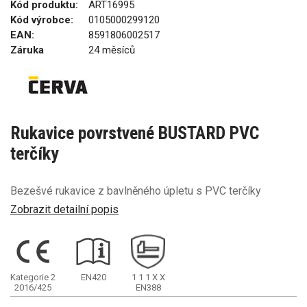
Kód produktu:
ART16995
Kód výrobce:
0105000299120
EAN:
8591806002517
Záruka
24 měsíců
Rukavice povrstvené BUSTARD PVC
terčíky
Bezešvé rukavice z bavlněného úpletu s PVC terčíky
Zobrazit detailní popis
Kategorie 2
EN420
1
1
1
X
X
2016/425
EN388