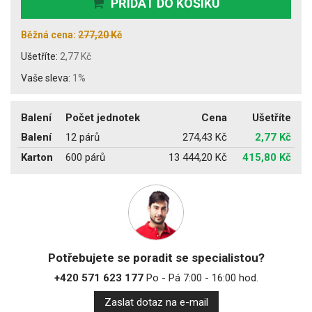
PŘIDAT DO KOŠÍKU
Běžná cena:
277,20 Kč
Ušetříte:
2,77 Kč
Vaše sleva:
1%
Balení
Počet jednotek
Cena
Ušetříte
Balení
12 párů
274,43 Kč
2,77 Kč
Karton
600 párů
13 444,20 Kč
415,80 Kč
Potřebujete se poradit se specialistou?
+420 571 623 177
Po - Pá 7:00 - 16:00 hod.
Zaslat dotaz na e-mail