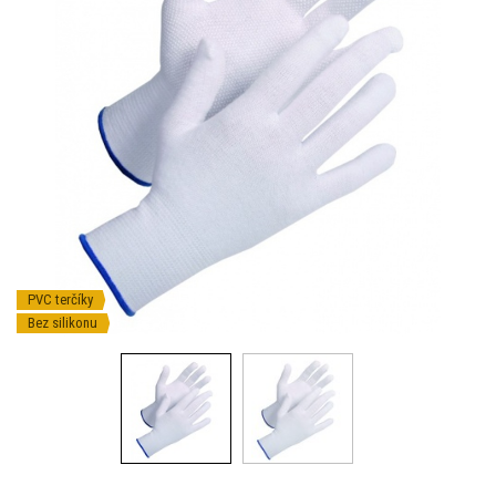
PVC terčíky
Bez silikonu