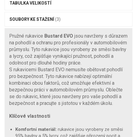
TABULKA VELIKOSTÍ
SOUBORY KE STAŽENÍ
(3)
Pružné rukavice
Bustard EVO
jsou navrženy s důrazem
na pohodlí a ochranu pro profesionály v automobilovém
průmyslu. Tyto rukavice jsou vyrobeny ze směsi bavlny
a lycry, což zajišťuje vynikající pružnost, pohodlí a
odolnost pro dlouhé hodiny práce.
S rukavicemi Bustard EVO nemusíte obětovat pohodlí
pro bezpečnost. Tyto rukavice nabízejí optimální
kombinaci obou faktorů, což umožňuje efektivní a
bezpečnou práci v automobilovém průmyslu. Oblečte
se do rukavic, které jsou navrženy pro vaše pohodlí a
bezpečnost a pracujte s jistotou v každém úkolu.
Klíčové vlastnosti
Komfortní materiál:
rukavice jsou vyrobeny ze směsi
95% bavlny a 5% lycry, což zajišťuje přirozený pocit a