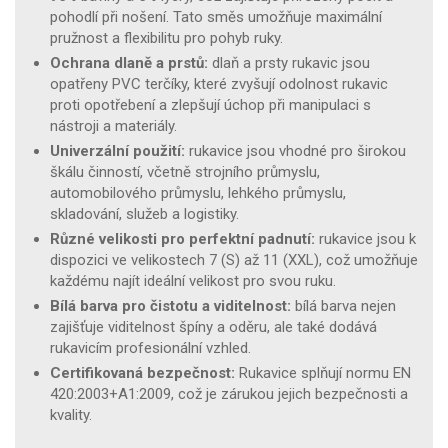
pohodlí při nošení. Tato směs umožňuje maximální
pružnost a flexibilitu pro pohyb ruky.
Ochrana dlaně a prstů:
dlaň a prsty rukavic jsou
opatřeny PVC terčíky, které zvyšují odolnost rukavic
proti opotřebení a zlepšují úchop při manipulaci s
nástroji a materiály.
Univerzální použití:
rukavice jsou vhodné pro širokou
škálu činností, včetně strojního průmyslu,
automobilového průmyslu, lehkého průmyslu,
skladování, služeb a logistiky.
Různé velikosti pro perfektní padnutí:
rukavice jsou k
dispozici ve velikostech 7 (S) až 11 (XXL), což umožňuje
každému najít ideální velikost pro svou ruku.
Bílá barva pro čistotu a viditelnost:
bílá barva nejen
zajišťuje viditelnost špíny a oděru, ale také dodává
rukavicím profesionální vzhled.
Certifikovaná bezpečnost:
Rukavice splňují normu EN
420:2003+A1:2009, což je zárukou jejich bezpečnosti a
kvality.