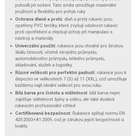
pohodlí při nošení. Tato směs umožňuje maximální
pružnost a flexibilitu pro pohyb ruky.
Ochrana dlaně a prstů:
dlaň a prsty rukavic jsou
opatřeny PVC terčíky, které zvyšují odolnost rukavic
proti opotřebení a zlepšují úchop při manipulaci s
nástroji a materiály.
Univerzální použití:
rukavice jsou vhodné pro širokou
škálu činností, včetně strojního průmyslu,
automobilového průmyslu, lehkého průmyslu,
skladování, služeb a logistiky.
Různé velikosti pro perfektní padnutí:
rukavice jsou k
dispozici ve velikostech 7 (S) až 11 (XXL), což umožňuje
každému najít ideální velikost pro svou ruku.
Bílá barva pro čistotu a viditelnost:
bílá barva nejen
zajišťuje viditelnost špíny a oděru, ale také dodává
rukavicím profesionální vzhled.
Certifikovaná bezpečnost:
Rukavice splňují normu EN
420:2003+A1:2009, což je zárukou jejich bezpečnosti a
kvality.