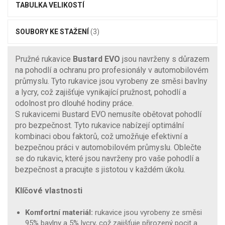
TABULKA VELIKOSTÍ
SOUBORY KE STAŽENÍ
(3)
Pružné rukavice
Bustard EVO
jsou navrženy s důrazem
na pohodlí a ochranu pro profesionály v automobilovém
průmyslu. Tyto rukavice jsou vyrobeny ze směsi bavlny
a lycry, což zajišťuje vynikající pružnost, pohodlí a
odolnost pro dlouhé hodiny práce.
S rukavicemi Bustard EVO nemusíte obětovat pohodlí
pro bezpečnost. Tyto rukavice nabízejí optimální
kombinaci obou faktorů, což umožňuje efektivní a
bezpečnou práci v automobilovém průmyslu. Oblečte
se do rukavic, které jsou navrženy pro vaše pohodlí a
bezpečnost a pracujte s jistotou v každém úkolu.
Klíčové vlastnosti
Komfortní materiál:
rukavice jsou vyrobeny ze směsi
95% bavlny a 5% lycry, což zajišťuje přirozený pocit a