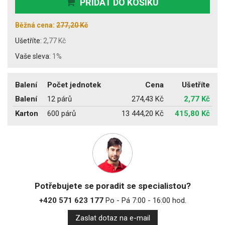
PŘIDAT DO KOŠÍKU
Běžná cena:
277,20 Kč
Ušetříte:
2,77 Kč
Vaše sleva:
1%
Balení
Počet jednotek
Cena
Ušetříte
Balení
12 párů
274,43 Kč
2,77 Kč
Karton
600 párů
13 444,20 Kč
415,80 Kč
Potřebujete se poradit se specialistou?
+420 571 623 177
Po - Pá 7:00 - 16:00 hod.
Zaslat dotaz na e-mail