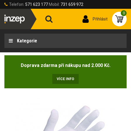
Telefon:
571 623 177
Mobil:
731 659 972
0
Přihlásit
Kategorie
Doprava zdarma při nákupu nad 2.000 Kč.
VÍCE INFO