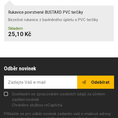
Rukavice povrstvené BUSTARD PVC terčíky
Bezešvé rukavice z bavlněného úpletu s PVC terčíky
Skladem
25,10 Kč
Odběr novinek
Odebírat
Souhlasím se zpracováním osobních údajů za účelem
zasílání novinek
Chráněno službou reCaptcha
Přihlašte se pro odběr novinek zadaním vaší e-mailové adresy