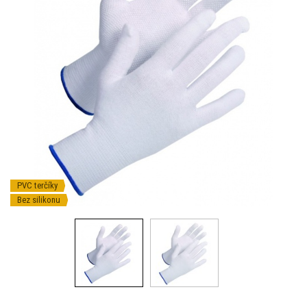
PVC terčíky
Bez silikonu