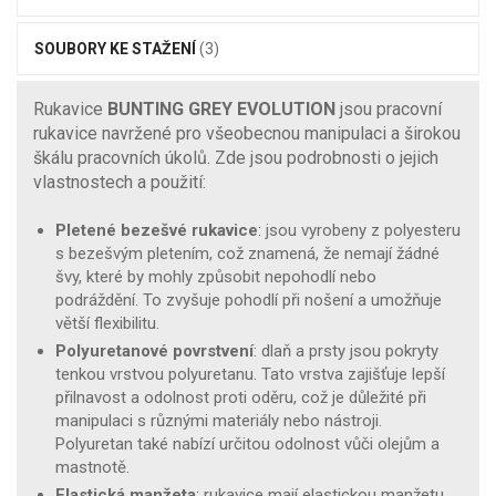
SOUBORY KE STAŽENÍ
(3)
Rukavice
BUNTING GREY EVOLUTION
jsou pracovní
rukavice navržené pro všeobecnou manipulaci a širokou
škálu pracovních úkolů. Zde jsou podrobnosti o jejich
vlastnostech a použití:
Pletené bezešvé rukavice
: jsou vyrobeny z polyesteru
s bezešvým pletením, což znamená, že nemají žádné
švy, které by mohly způsobit nepohodlí nebo
podráždění. To zvyšuje pohodlí při nošení a umožňuje
větší flexibilitu.
Polyuretanové povrstvení
: dlaň a prsty jsou pokryty
tenkou vrstvou polyuretanu. Tato vrstva zajišťuje lepší
přilnavost a odolnost proti oděru, což je důležité při
manipulaci s různými materiály nebo nástroji.
Polyuretan také nabízí určitou odolnost vůči olejům a
mastnotě.
Elastická manžeta
: rukavice mají elastickou manžetu,