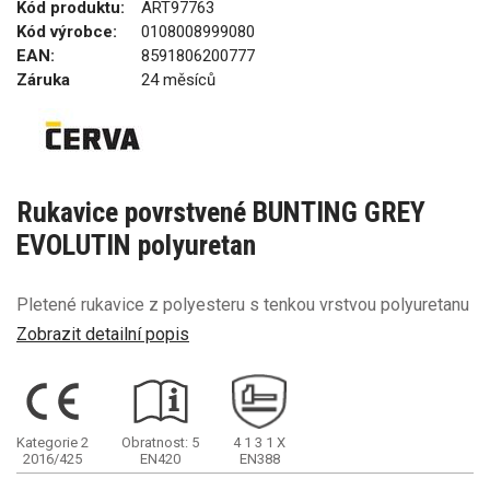
Kód produktu:
ART97763
Kód výrobce:
0108008999080
EAN:
8591806200777
Záruka
24 měsíců
Rukavice povrstvené BUNTING GREY
EVOLUTIN polyuretan
Pletené rukavice z polyesteru s tenkou vrstvou polyuretanu
Zobrazit detailní popis
Kategorie 2
Obratnost: 5
4
1
3
1
X
2016/425
EN420
EN388