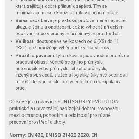
která zajišťuje dobré přilnutí k zápěstí. Tím se
minimalizuje riziko sklouznutí rukavic během práce.
Barva
: šedá barva je praktická, protože méně nápadně
ukazuje špínu a opotřebení, což je výhodné při delším
používání nebo v prašných či špinavých prostředích.
Velikosti
: dostupné ve velikostech od 6 (XS) do 11
(XXL), což umožňuje výběr podle velikosti ruky.
Použití a povolání
: tyto rukavice jsou vhodné pro různé
pracovní oblasti, včetně strojního průmyslu,
automobilového průmyslu, lehkého průmyslu,
inženýrství, skladů, služeb a logistiky. Díky své odolnosti
a flexibilitě jsou ideální pro všeobecnou manipulaci a
práci.
Celkově jsou rukavice BUNTING GREY EVOLUTION
praktické a univerzální, nabízející dobrou rovnováhu
mezi ochranou, pohodlím a odolností pro různé
pracovní prostředí a úkoly.
Normy: EN 420, EN ISO 21420:2020, EN