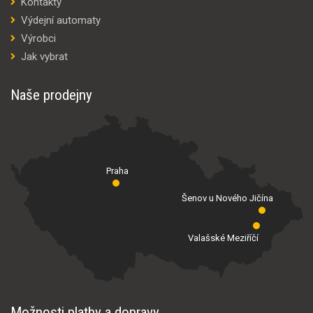
Kontakty
Výdejní automaty
Výrobci
Jak vybrat
Naše prodejny
Praha
Šenov u Nového Jičína
Valašské Meziříčí
Možnosti platby a dopravy