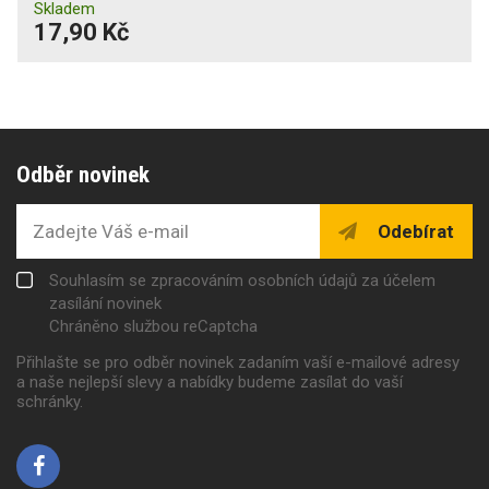
Skladem
17,90 Kč
Odběr novinek
Odebírat
Souhlasím se zpracováním osobních údajů za účelem
zasílání novinek
Chráněno službou reCaptcha
Přihlašte se pro odběr novinek zadaním vaší e-mailové adresy
a naše nejlepší slevy a nabídky budeme zasílat do vaší
schránky.