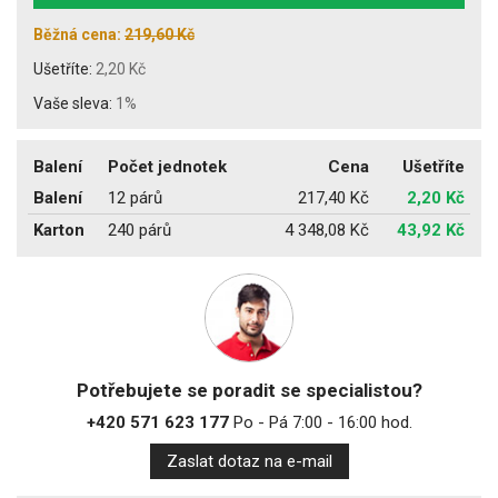
Běžná cena:
219,60 Kč
Ušetříte:
2,20 Kč
Vaše sleva:
1%
Balení
Počet jednotek
Cena
Ušetříte
Balení
12 párů
217,40 Kč
2,20 Kč
Karton
240 párů
4 348,08 Kč
43,92 Kč
Potřebujete se poradit se specialistou?
+420 571 623 177
Po - Pá 7:00 - 16:00 hod.
Zaslat dotaz na e-mail